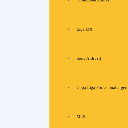
Copa Libertadores
Liga MX
Serie A Brazil
Copa Liga Profesional argen
MLS