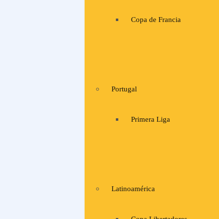
Copa de Francia
Portugal
Primera Liga
Latinoamérica