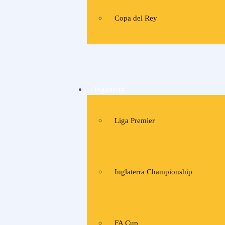
Copa del Rey
Inglaterra
Liga Premier
Inglaterra Championship
FA Cup