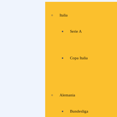
Italia
Serie A
Copa Italia
Alemania
Bundesliga