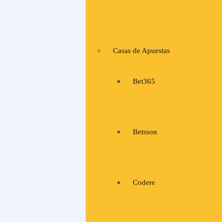
Casas de Apuestas
Bet365
Betsson
Codere