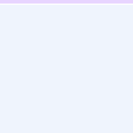
 consejos de apuestas