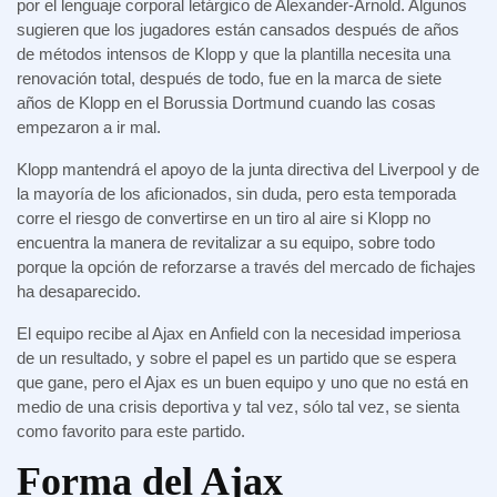
por el lenguaje corporal letárgico de Alexander-Arnold. Algunos
sugieren que los jugadores están cansados después de años
de métodos intensos de Klopp y que la plantilla necesita una
renovación total, después de todo, fue en la marca de siete
años de Klopp en el Borussia Dortmund cuando las cosas
empezaron a ir mal.
Klopp mantendrá el apoyo de la junta directiva del Liverpool y de
la mayoría de los aficionados, sin duda, pero esta temporada
corre el riesgo de convertirse en un tiro al aire si Klopp no
encuentra la manera de revitalizar a su equipo, sobre todo
porque la opción de reforzarse a través del mercado de fichajes
ha desaparecido.
El equipo recibe al Ajax en Anfield con la necesidad imperiosa
de un resultado, y sobre el papel es un partido que se espera
que gane, pero el Ajax es un buen equipo y uno que no está en
medio de una crisis deportiva y tal vez, sólo tal vez, se sienta
como favorito para este partido.
Forma del Ajax