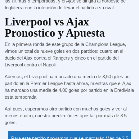
las últimas 5 temporadas, y el Ajax se dirigirá al noroeste de
Inglaterra con la intención de llevar el partido a su rival.
Liverpool vs Ajax
Pronostico y Apuesta
En la primera ronda de este grupo de la Champions League,
vimos un total de nueve goles en dos partidos: cuatro en el
duelo del Ajax contra el Rangers y cinco en el partido del
Liverpool contra el Napoli.
Además, el Liverpool ha marcado una media de 3,50 goles por
partido en la Premier League hasta ahora, mientras que el Ajax
ha marcado una media de 4,00 goles por partido en la Eredivisie
esta temporada.
Así pues, esperamos otro partido con muchos goles y ver al
menos cuatro, nuestra predicción es apostar por más de 3.5
goles.
Para este partido Apoyamos que se marcarán Más de 3.5