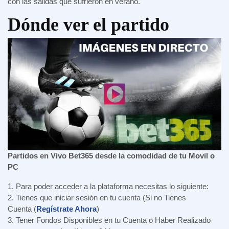
con las salidas que sufrieron en verano.
Dónde ver el partido
Partidos en Vivo Bet365 desde la comodidad de tu Movil o
PC
1. Para poder acceder a la plataforma necesitas lo siguiente:
2. Tienes que iniciar sesión en tu cuenta (Si no Tienes
Cuenta (
Regístrate Ahora
)
3. Tener Fondos Disponibles en tu Cuenta o Haber Realizado