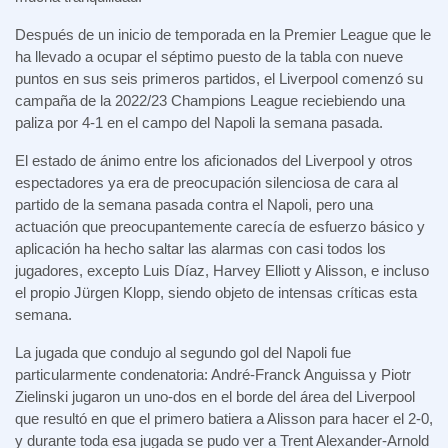
Después de un inicio de temporada en la Premier League que le
ha llevado a ocupar el séptimo puesto de la tabla con nueve
puntos en sus seis primeros partidos, el Liverpool comenzó su
campaña de la 2022/23 Champions League reciebiendo una
paliza por 4-1 en el campo del Napoli la semana pasada.
El estado de ánimo entre los aficionados del Liverpool y otros
espectadores ya era de preocupación silenciosa de cara al
partido de la semana pasada contra el Napoli, pero una
actuación que preocupantemente carecía de esfuerzo básico y
aplicación ha hecho saltar las alarmas con casi todos los
jugadores, excepto Luis Díaz, Harvey Elliott y Alisson, e incluso
el propio Jürgen Klopp, siendo objeto de intensas críticas esta
semana.
La jugada que condujo al segundo gol del Napoli fue
particularmente condenatoria: André-Franck Anguissa y Piotr
Zielinski jugaron un uno-dos en el borde del área del Liverpool
que resultó en que el primero batiera a Alisson para hacer el 2-0,
y durante toda esa jugada se pudo ver a Trent Alexander-Arnold