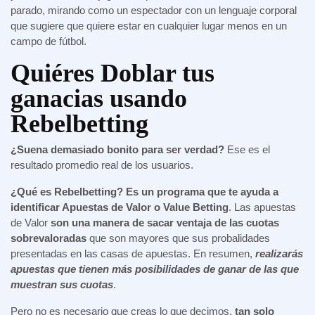
parado, mirando como un espectador con un lenguaje corporal
que sugiere que quiere estar en cualquier lugar menos en un
campo de fútbol.
Quiéres Doblar tus
ganacias usando
Rebelbetting
¿Suena demasiado bonito para ser verdad?
Ese es el
resultado promedio real de los usuarios.
¿Qué es Rebelbetting?
Es un programa que te ayuda a
identificar Apuestas de Valor o Value Betting
. Las apuestas
de Valor
son una manera de sacar ventaja de las cuotas
sobrevaloradas
que son mayores que sus probalidades
presentadas en las casas de apuestas. En resumen,
realizarás
apuestas que tienen más posibilidades de ganar de las que
muestran sus cuotas
.
Pero no es necesario que creas lo que decimos,
tan solo