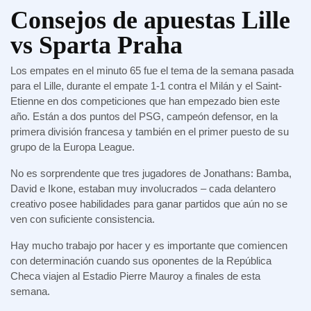
Consejos de apuestas Lille
vs Sparta Praha
Los empates en el minuto 65 fue el tema de la semana pasada
para el Lille, durante el empate 1-1 contra el Milán y el Saint-
Etienne en dos competiciones que han empezado bien este
año. Están a dos puntos del PSG, campeón defensor, en la
primera división francesa y también en el primer puesto de su
grupo de la Europa League.
No es sorprendente que tres jugadores de Jonathans: Bamba,
David e Ikone, estaban muy involucrados – cada delantero
creativo posee habilidades para ganar partidos que aún no se
ven con suficiente consistencia.
Hay mucho trabajo por hacer y es importante que comiencen
con determinación cuando sus oponentes de la República
Checa viajen al Estadio Pierre Mauroy a finales de esta
semana.