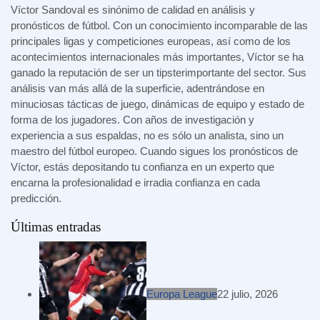
Víctor Sandoval es sinónimo de calidad en análisis y
pronósticos de fútbol. Con un conocimiento incomparable de las
principales ligas y competiciones europeas, así como de los
acontecimientos internacionales más importantes, Víctor se ha
ganado la reputación de ser un tipsterimportante del sector. Sus
análisis van más allá de la superficie, adentrándose en
minuciosas tácticas de juego, dinámicas de equipo y estado de
forma de los jugadores. Con años de investigación y
experiencia a sus espaldas, no es sólo un analista, sino un
maestro del fútbol europeo. Cuando sigues los pronósticos de
Víctor, estás depositando tu confianza en un experto que
encarna la profesionalidad e irradia confianza en cada
predicción.
Últimas entradas
Europa League
22 julio, 2026