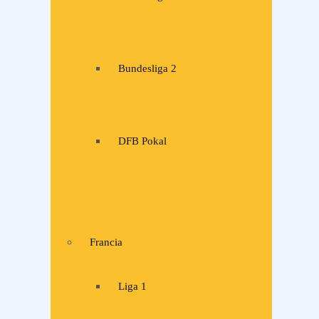
Bundesliga 2
DFB Pokal
Francia
Liga 1