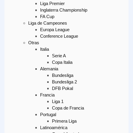
Liga Premier
Inglaterra Championship
FA Cup
Liga de Campeones
Europa League
Conference League
Otras
Italia
Serie A
Copa Italia
Alemania
Bundesliga
Bundesliga 2
DFB Pokal
Francia
Liga 1
Copa de Francia
Portugal
Primera Liga
Latinoamérica