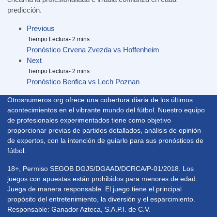
predicción.
Previous
Pronóstico Crvena Zvezda vs Hoffenheim
Next
Pronóstico Benfica vs Lech Poznan
Otrosnumeros.org ofrece una cobertura diaria de los últimos
acontecimientos en el vibrante mundo del fútbol. Nuestro equipo
de profesionales experimentados tiene como objetivo
proporcionar previas de partidos detallados, análisis de opinión
de expertos, con la intención de guiarlo para sus pronósticos de
fútbol.
18+, Permiso SEGOB DGJS/DGAAD/DCRCA/P-01/2018. Los
juegos con apuestas están prohibidos para menores de edad.
Juega de manera responsable. El juego tiene el principal
propósito del entretenimiento, la diversión y el esparcimiento.
Responsable: Ganador Azteca, S.A.P.I. de C.V.