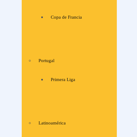
Copa de Francia
Portugal
Primera Liga
Latinoamérica