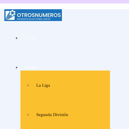
La mejor web de
Pronósticos de fútbol
Inicio
y consejos de apuestas
de expertos
España
La Liga
Segunda División