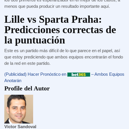
menos que pueda producir un resultado importante aquí.
Lille vs Sparta Praha:
Predicciones correctas de
la puntuación
Este es un partido más difícil de lo que parece en el papel, así
que estoy prediciendo que ambos equipos encontrarán el fondo
de la red en este partido.
(Publicidad) Hacer Pronóstico en
– Ambos Equipos
Anotarán
Profile del Autor
Victor Sandoval