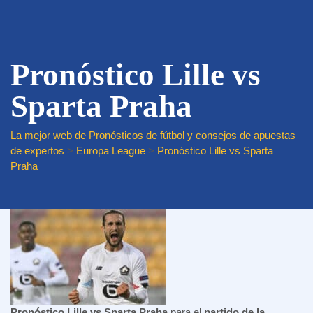
Pronóstico Lille vs
Sparta Praha
La mejor web de Pronósticos de fútbol y consejos de apuestas
de expertos
>
Europa League
>
Pronóstico Lille vs Sparta
Praha
Pronóstico Lille vs Sparta Praha
para el
partido de la