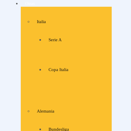
Otras
Italia
Serie A
Copa Italia
Alemania
Bundesliga