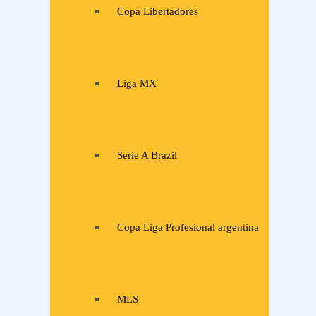
Copa Libertadores
Liga MX
Serie A Brazil
Copa Liga Profesional argentina
MLS