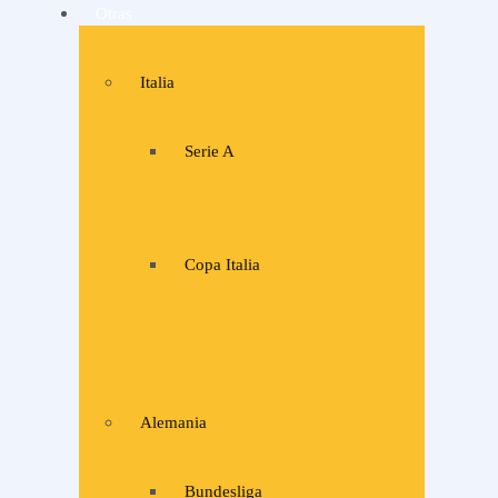
Otras
Italia
Serie A
Copa Italia
Alemania
Bundesliga