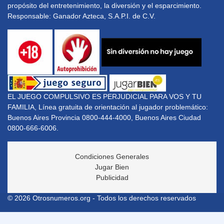
propósito del entretenimiento, la diversión y el esparcimiento.
Responsable: Ganador Azteca, S.A.P.I. de C.V.
EL JUEGO COMPULSIVO ES PERJUDICIAL PARA VOS Y TU
FAMILIA, Línea gratuita de orientación al jugador problemático:
Buenos Aires Provincia 0800-444-4000, Buenos Aires Ciudad
0800-666-6006.
Condiciones Generales
Jugar Bien
Publicidad
© 2026 Otrosnumeros.org - Todos los derechos reservados