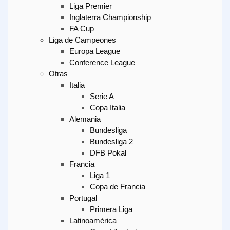
Liga Premier
Inglaterra Championship
FA Cup
Liga de Campeones
Europa League
Conference League
Otras
Italia
Serie A
Copa Italia
Alemania
Bundesliga
Bundesliga 2
DFB Pokal
Francia
Liga 1
Copa de Francia
Portugal
Primera Liga
Latinoamérica