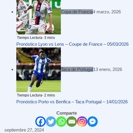
Copa de Francia
4 marzo, 2026
Pronóstico Lyon vs Lens – Coupe de France – 05/03/2026
Taca de Portugal
13 enero, 2026
Pronóstico Porto vs Benfica – Taca Portugal – 14/01/2026
Comparte
septiembre 27, 2024