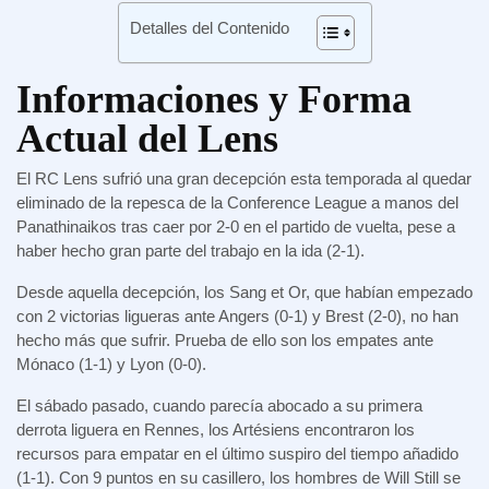
Detalles del Contenido
Informaciones y Forma
Actual del Lens
El RC Lens sufrió una gran decepción esta temporada al quedar
eliminado de la repesca de la Conference League a manos del
Panathinaikos tras caer por 2-0 en el partido de vuelta, pese a
haber hecho gran parte del trabajo en la ida (2-1).
Desde aquella decepción, los Sang et Or, que habían empezado
con 2 victorias ligueras ante Angers (0-1) y Brest (2-0), no han
hecho más que sufrir. Prueba de ello son los empates ante
Mónaco (1-1) y Lyon (0-0).
El sábado pasado, cuando parecía abocado a su primera
derrota liguera en Rennes, los Artésiens encontraron los
recursos para empatar en el último suspiro del tiempo añadido
(1-1). Con 9 puntos en su casillero, los hombres de Will Still se