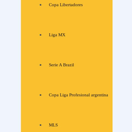
Copa Libertadores
Liga MX
Serie A Brazil
Copa Liga Profesional argentina
MLS