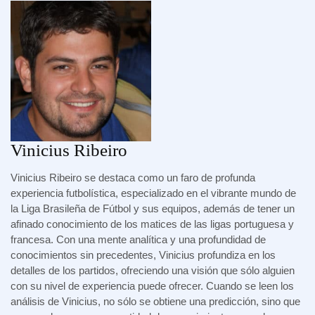
Vinicius Ribeiro
Vinicius Ribeiro se destaca como un faro de profunda
experiencia futbolística, especializado en el vibrante mundo de
la Liga Brasileña de Fútbol y sus equipos, además de tener un
afinado conocimiento de los matices de las ligas portuguesa y
francesa. Con una mente analítica y una profundidad de
conocimientos sin precedentes, Vinicius profundiza en los
detalles de los partidos, ofreciendo una visión que sólo alguien
con su nivel de experiencia puede ofrecer. Cuando se leen los
análisis de Vinicius, no sólo se obtiene una predicción, sino que