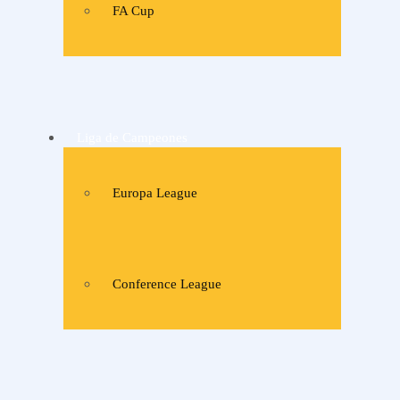
FA Cup
Liga de Campeones
Europa League
Conference League