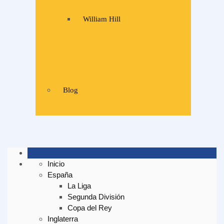
William Hill
Blog
Inicio
España
La Liga
Segunda División
Copa del Rey
Inglaterra