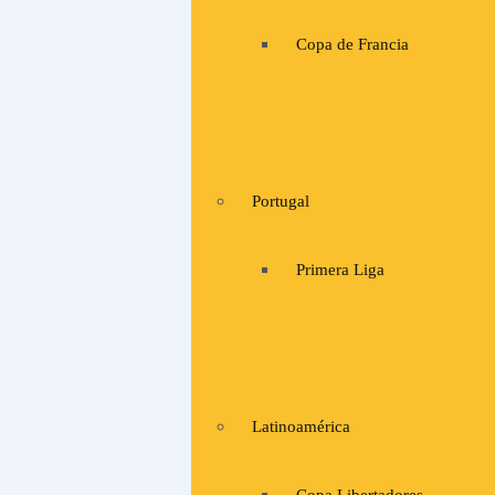
Copa de Francia
Portugal
Primera Liga
Latinoamérica