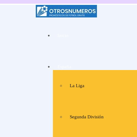
La mejor web de 
de expertos
Inicio
España
La Liga
Segunda División