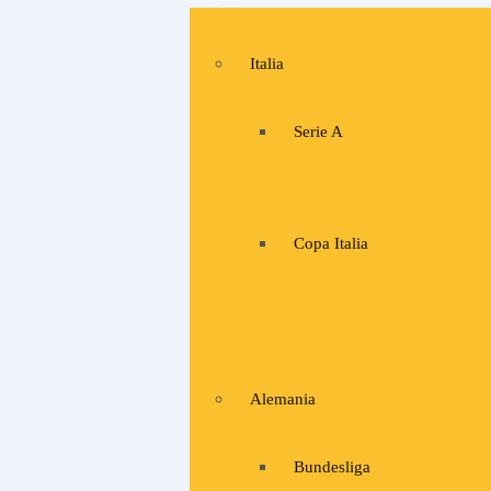
Italia
Serie A
Copa Italia
Alemania
Bundesliga