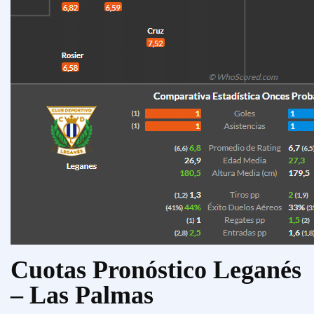
Cuotas Pronóstico Leganés
– Las Palmas