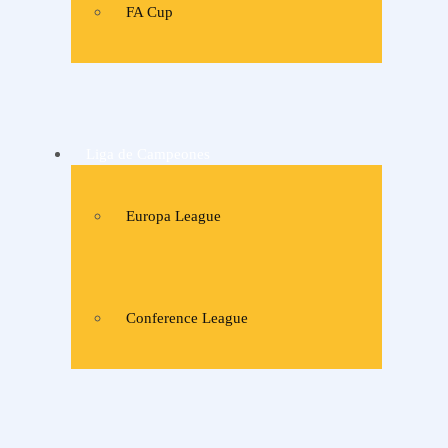
FA Cup
Liga de Campeones
Europa League
Conference League