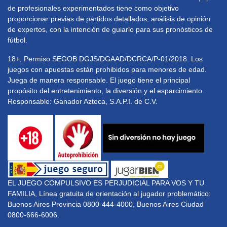
de profesionales experimentados tiene como objetivo
proporcionar previas de partidos detallados, análisis de opinión
de expertos, con la intención de guiarlo para sus pronósticos de
fútbol.
18+, Permiso SEGOB DGJS/DGAAD/DCRCA/P-01/2018. Los
juegos con apuestas están prohibidos para menores de edad.
Juega de manera responsable. El juego tiene el principal
propósito del entretenimiento, la diversión y el esparcimiento.
Responsable: Ganador Azteca, S.A.P.I. de C.V.
EL JUEGO COMPULSIVO ES PERJUDICIAL PARA VOS Y TU
FAMILIA, Línea gratuita de orientación al jugador problemático:
Buenos Aires Provincia 0800-444-4000, Buenos Aires Ciudad
0800-666-6006.