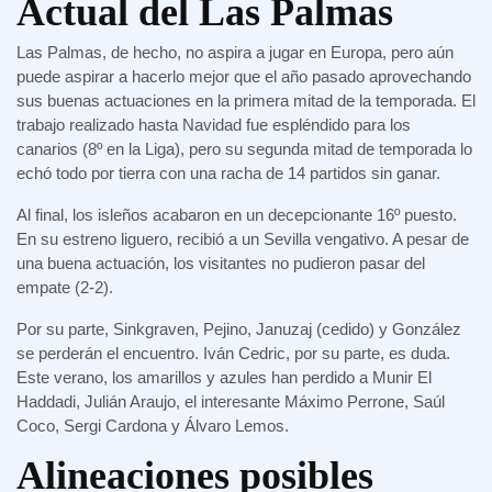
Actual del Las Palmas
Las Palmas, de hecho, no aspira a jugar en Europa, pero aún
puede aspirar a hacerlo mejor que el año pasado aprovechando
sus buenas actuaciones en la primera mitad de la temporada. El
trabajo realizado hasta Navidad fue espléndido para los
canarios (8º en la Liga), pero su segunda mitad de temporada lo
echó todo por tierra con una racha de 14 partidos sin ganar.
Al final, los isleños acabaron en un decepcionante 16º puesto.
En su estreno liguero, recibió a un Sevilla vengativo. A pesar de
una buena actuación, los visitantes no pudieron pasar del
empate (2-2).
Por su parte, Sinkgraven, Pejino, Januzaj (cedido) y González
se perderán el encuentro. Iván Cedric, por su parte, es duda.
Este verano, los amarillos y azules han perdido a Munir El
Haddadi, Julián Araujo, el interesante Máximo Perrone, Saúl
Coco, Sergi Cardona y Álvaro Lemos.
Alineaciones posibles