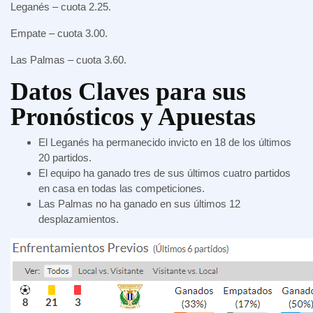
Leganés – cuota 2.25.
Empate – cuota 3.00.
Las Palmas – cuota 3.60.
Datos Claves para sus
Pronósticos y Apuestas
El Leganés ha permanecido invicto en 18 de los últimos
20 partidos.
El equipo ha ganado tres de sus últimos cuatro partidos
en casa en todas las competiciones.
Las Palmas no ha ganado en sus últimos 12
desplazamientos.