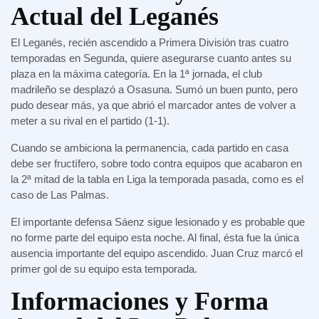
Actual del Leganés
El Leganés, recién ascendido a Primera División tras cuatro
temporadas en Segunda, quiere asegurarse cuanto antes su
plaza en la máxima categoría. En la 1ª jornada, el club
madrileño se desplazó a Osasuna. Sumó un buen punto, pero
pudo desear más, ya que abrió el marcador antes de volver a
meter a su rival en el partido (1-1).
Cuando se ambiciona la permanencia, cada partido en casa
debe ser fructífero, sobre todo contra equipos que acabaron en
la 2ª mitad de la tabla en Liga la temporada pasada, como es el
caso de Las Palmas.
El importante defensa Sáenz sigue lesionado y es probable que
no forme parte del equipo esta noche. Al final, ésta fue la única
ausencia importante del equipo ascendido. Juan Cruz marcó el
primer gol de su equipo esta temporada.
Informaciones y Forma