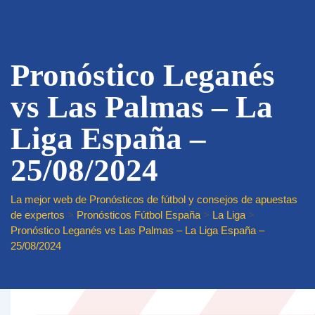
Pronóstico Leganés
vs Las Palmas – La
Liga España –
25/08/2024
La mejor web de Pronósticos de fútbol y consejos de apuestas
de expertos
>
Pronósticos Fútbol España
>
La Liga
>
Pronóstico Leganés vs Las Palmas – La Liga España –
25/08/2024