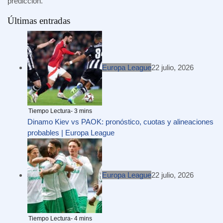
predicción.
Últimas entradas
Europa League
22 julio, 2026
Dinamo Kiev vs PAOK: pronóstico, cuotas y alineaciones
probables | Europa League
Europa League
22 julio, 2026