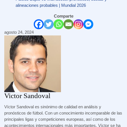
alineaciones probables | Mundial 2026
Comparte
agosto 24, 2024
Victor Sandoval
Víctor Sandoval es sinónimo de calidad en análisis y
pronósticos de fútbol. Con un conocimiento incomparable de las
principales ligas y competiciones europeas, así como de los
acontecimientos internacionales más importantes, Víctor se ha