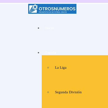
La mejor web de 
de expertos
Inicio
España
La Liga
Segunda División