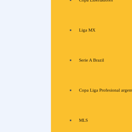
Copa Libertadores
Liga MX
Serie A Brazil
Copa Liga Profesional argen
MLS