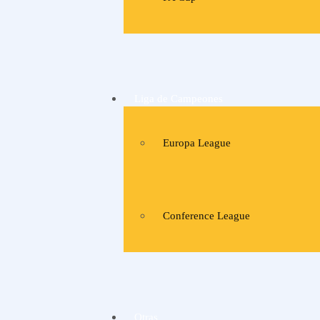
Liga de Campeones
Europa League
Conference League
Otras