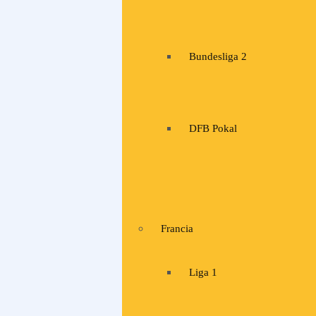
Bundesliga 2
DFB Pokal
Francia
Liga 1