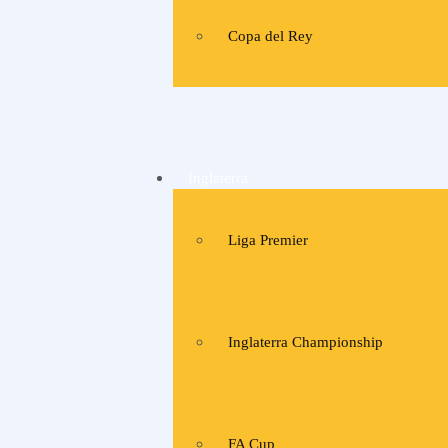
Copa del Rey
Inglaterra
Liga Premier
Inglaterra Championship
FA Cup