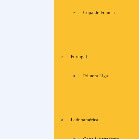
Copa de Francia
Portugal
Primera Liga
Latinoamérica