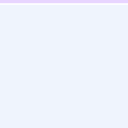
 consejos de apuestas