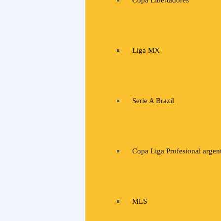
Copa Libertadores
Liga MX
Serie A Brazil
Copa Liga Profesional argen
MLS