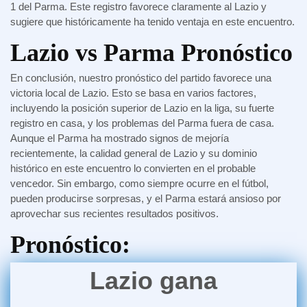
1 del Parma. Este registro favorece claramente al Lazio y
sugiere que históricamente ha tenido ventaja en este encuentro.
Lazio vs Parma Pronóstico
En conclusión, nuestro pronóstico del partido favorece una
victoria local de Lazio. Esto se basa en varios factores,
incluyendo la posición superior de Lazio en la liga, su fuerte
registro en casa, y los problemas del Parma fuera de casa.
Aunque el Parma ha mostrado signos de mejoría
recientemente, la calidad general de Lazio y su dominio
histórico en este encuentro lo convierten en el probable
vencedor. Sin embargo, como siempre ocurre en el fútbol,
pueden producirse sorpresas, y el Parma estará ansioso por
aprovechar sus recientes resultados positivos.
Pronóstico:
Lazio gana