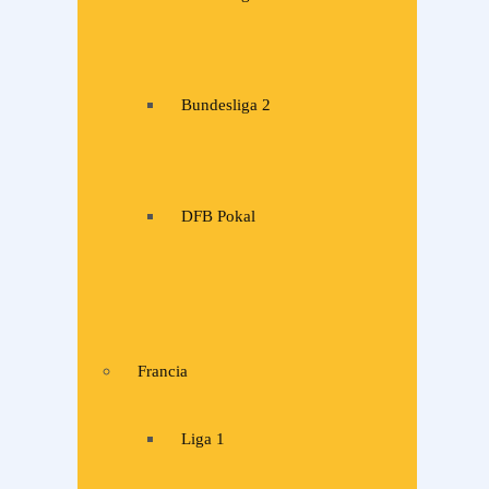
Bundesliga 2
DFB Pokal
Francia
Liga 1