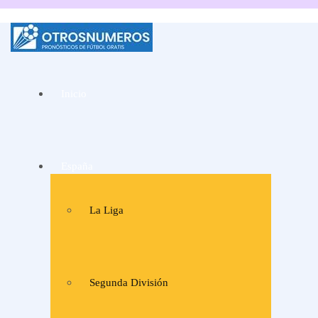
La mejor web de
Pronósticos de fútbol
Inicio
y consejos de apuestas
de expertos
España
La Liga
Segunda División