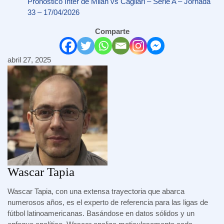
Pronóstico Inter de Milán vs Cagliari – Serie A – Jornada
33 – 17/04/2026
Comparte
abril 27, 2025
Wascar Tapia
Wascar Tapia, con una extensa trayectoria que abarca
numerosos años, es el experto de referencia para las ligas de
fútbol latinoamericanas. Basándose en datos sólidos y un