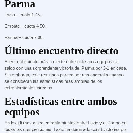
Parma
Lazio – cuota 1.45.
Empate – cuota 4.50.
Parma – cuota 7.00.
Último encuentro directo
El enfrentamiento más reciente entre estos dos equipos se
saldó con una sorprendente victoria del Parma por 3-1 en casa.
Sin embargo, este resultado parece ser una anomalía cuando
se consideran las estadísticas más amplias de los
enfrentamientos directos
Estadísticas entre ambos
equipos
En los últimos cinco enfrentamientos entre Lazio y el Parma en
todas las competiciones, Lazio ha dominado con 4 victorias por