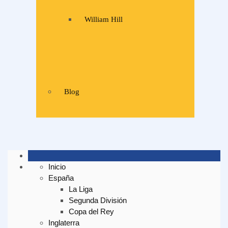
William Hill
Blog
Inicio
España
La Liga
Segunda División
Copa del Rey
Inglaterra