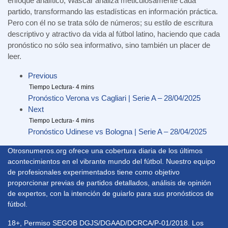
enfoque analítico, Wascar analiza meticulosamente cada
partido, transformando las estadísticas en información práctica.
Pero con él no se trata sólo de números; su estilo de escritura
descriptivo y atractivo da vida al fútbol latino, haciendo que cada
pronóstico no sólo sea informativo, sino también un placer de
leer.
Previous
Pronóstico Verona vs Cagliari | Serie A – 28/04/2025
Next
Pronóstico Udinese vs Bologna | Serie A – 28/04/2025
Otrosnumeros.org ofrece una cobertura diaria de los últimos
acontecimientos en el vibrante mundo del fútbol. Nuestro equipo
de profesionales experimentados tiene como objetivo
proporcionar previas de partidos detallados, análisis de opinión
de expertos, con la intención de guiarlo para sus pronósticos de
fútbol.
18+, Permiso SEGOB DGJS/DGAAD/DCRCA/P-01/2018. Los