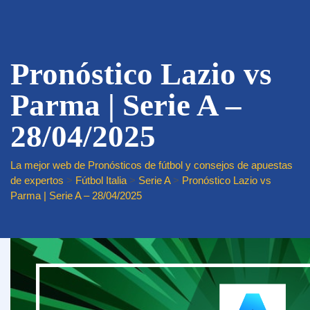
Pronóstico Lazio vs
Parma | Serie A –
28/04/2025
La mejor web de Pronósticos de fútbol y consejos de apuestas
de expertos
>
Fútbol Italia
>
Serie A
>
Pronóstico Lazio vs
Parma | Serie A – 28/04/2025