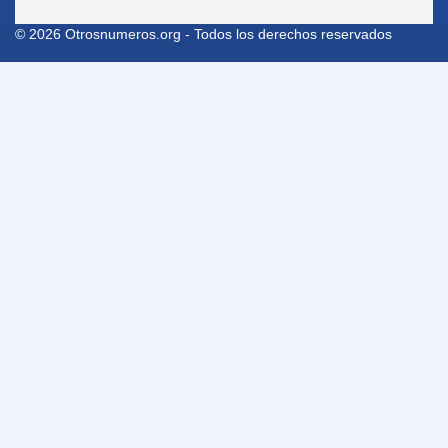
© 2026 Otrosnumeros.org - Todos los derechos reservados