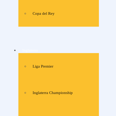
Copa del Rey
Inglaterra
Liga Premier
Inglaterra Championship