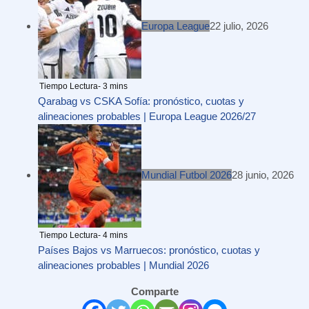
Europa League
22 julio, 2026
Qarabag vs CSKA Sofía: pronóstico, cuotas y
alineaciones probables | Europa League 2026/27
Mundial Futbol 2026
28 junio, 2026
Países Bajos vs Marruecos: pronóstico, cuotas y
alineaciones probables | Mundial 2026
Comparte