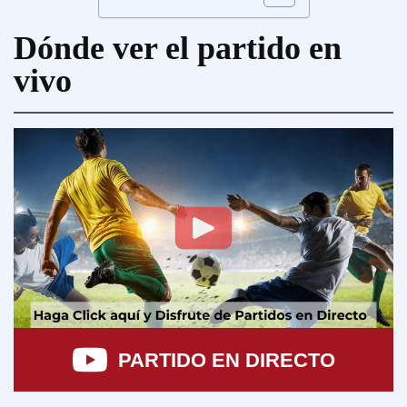
Dónde ver el partido en
vivo
PARTIDO EN DIRECTO