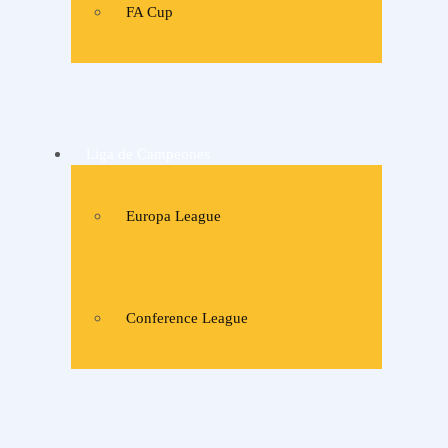
FA Cup
Liga de Campeones
Europa League
Conference League