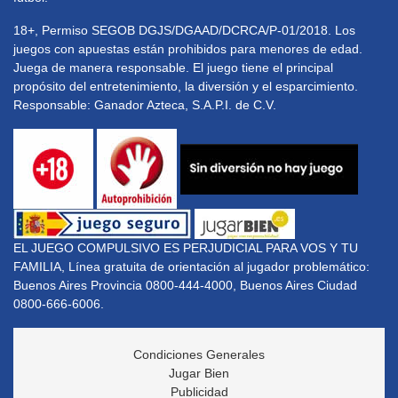
18+, Permiso SEGOB DGJS/DGAAD/DCRCA/P-01/2018. Los
juegos con apuestas están prohibidos para menores de edad.
Juega de manera responsable. El juego tiene el principal
propósito del entretenimiento, la diversión y el esparcimiento.
Responsable: Ganador Azteca, S.A.P.I. de C.V.
EL JUEGO COMPULSIVO ES PERJUDICIAL PARA VOS Y TU
FAMILIA, Línea gratuita de orientación al jugador problemático:
Buenos Aires Provincia 0800-444-4000, Buenos Aires Ciudad
0800-666-6006.
Condiciones Generales
Jugar Bien
Publicidad