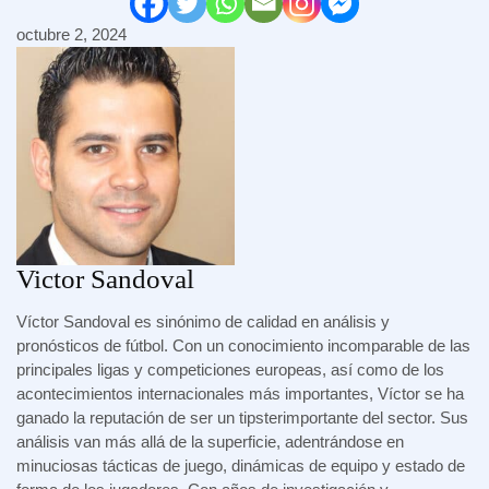
octubre 2, 2024
Victor Sandoval
Víctor Sandoval es sinónimo de calidad en análisis y
pronósticos de fútbol. Con un conocimiento incomparable de las
principales ligas y competiciones europeas, así como de los
acontecimientos internacionales más importantes, Víctor se ha
ganado la reputación de ser un tipsterimportante del sector. Sus
análisis van más allá de la superficie, adentrándose en
minuciosas tácticas de juego, dinámicas de equipo y estado de