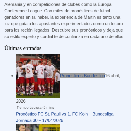
Alemania y en competiciones de clubes como la Europa
Conference League. Con miles de pronósticos de fútbol
ganadores en su haber, la experiencia de Martin es tanto una
luz que guía a los apostantes experimentados como un tesoro
para los recién llegados. Descubre sus pronósticos y deja que
su estilo experto y cordial te dé confianza en cada uno de ellos.
Últimas entradas
Pronosticos Bundesliga
16 abril,
2026
Pronóstico FC St. Pauli vs 1. FC Köln – Bundesliga –
Jornada 30 – 17/04/2026