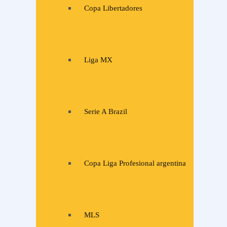
Copa Libertadores
Liga MX
Serie A Brazil
Copa Liga Profesional argentina
MLS