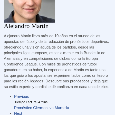
Alejandro Martin
Alejandro Martin lleva más de 10 años en el mundo de las
apuestas de fútbol y de la redacción de pronósticos deportivos,
ofreciendo una visión aguda de los partidos, desde las
principales ligas europeas, especialmente en la Bundeslia de
Alemania y en competiciones de clubes como la Europa
Conference League. Con miles de pronósticos de fútbol
ganadores en su haber, la experiencia de Martin es tanto una
luz que guía a los apostantes experimentados como un tesoro
para los recién llegados. Descubre sus pronósticos y deja que
su estilo experto y cordial te dé confianza en cada uno de ellos.
Previous
Pronóstico Clermont vs Marsella
Next