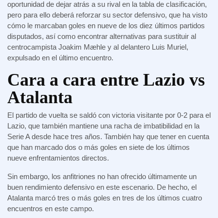
oportunidad de dejar atrás a su rival en la tabla de clasificación,
pero para ello deberá reforzar su sector defensivo, que ha visto
cómo le marcaban goles en nueve de los diez últimos partidos
disputados, así como encontrar alternativas para sustituir al
centrocampista Joakim Mæhle y al delantero Luis Muriel,
expulsado en el último encuentro.
Cara a cara entre Lazio vs
Atalanta
El partido de vuelta se saldó con victoria visitante por 0-2 para el
Lazio, que también mantiene una racha de imbatibilidad en la
Serie A desde hace tres años. También hay que tener en cuenta
que han marcado dos o más goles en siete de los últimos
nueve enfrentamientos directos.
Sin embargo, los anfitriones no han ofrecido últimamente un
buen rendimiento defensivo en este escenario. De hecho, el
Atalanta marcó tres o más goles en tres de los últimos cuatro
encuentros en este campo.