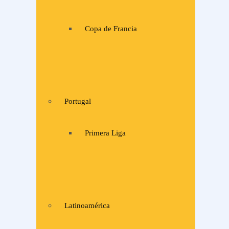
Copa de Francia
Portugal
Primera Liga
Latinoamérica