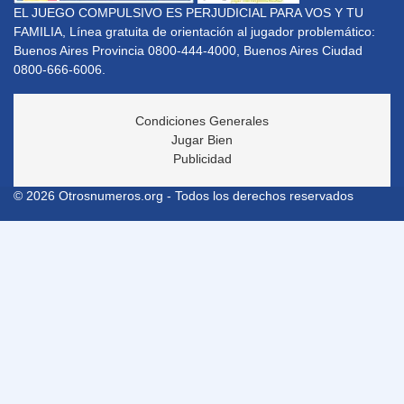
EL JUEGO COMPULSIVO ES PERJUDICIAL PARA VOS Y TU
FAMILIA, Línea gratuita de orientación al jugador problemático:
Buenos Aires Provincia 0800-444-4000, Buenos Aires Ciudad
0800-666-6006.
Condiciones Generales
Jugar Bien
Publicidad
© 2026 Otrosnumeros.org - Todos los derechos reservados