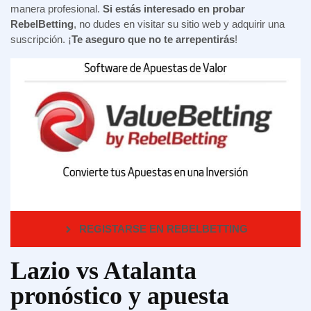
manera profesional.
Si estás interesado en probar
RebelBetting
, no dudes en visitar su sitio web y adquirir una
suscripción. ¡
Te aseguro que no te arrepentirás
!
REGISTARSE EN REBELBETTING
Lazio vs Atalanta
pronóstico y apuesta