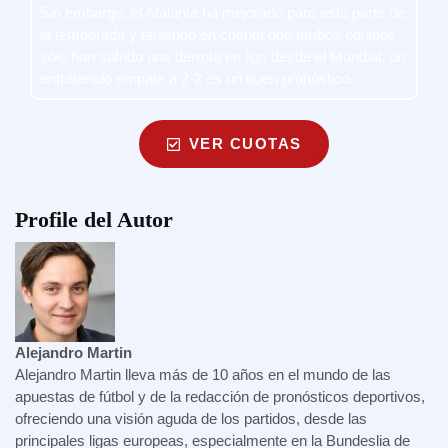
Sin embargo, el Atalanta ha mejorado para esta parte de
la temporada y teniendo en cuenta que ambos equipos
sólo han sufrido una derrota en liga desde el Mundial, un
entretenido empate a 2-2 es un buen pronóstico.
VER CUOTAS
Profile del Autor
Alejandro Martin
Alejandro Martin lleva más de 10 años en el mundo de las
apuestas de fútbol y de la redacción de pronósticos deportivos,
ofreciendo una visión aguda de los partidos, desde las
principales ligas europeas, especialmente en la Bundeslia de