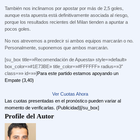
También nos inclinamos por apostar por más de 2,5 goles,
aunque esta apuesta está definitivamente asociada al riesgo,
porque los resultados recientes del Milan tienden a apuntar a
pocos goles.
No nos atrevemos a predecir si ambos equipos marcarán o no.
Personalmente, suponemos que ambos marcarán.
[su_box title=»Recomendación de Apuesta» style=»default»
box_color=»#1E73BE» title_color=»#FFFFFF» radius=»3″
class=»» id=»»]
Para este partido estamos apoyando un
Empate (3,40)
Ver Cuotas Ahora
Las cuotas presentadas en el pronóstico pueden variar al
momento de verificarlas. (Publicidad)[/su_box]
Profile del Autor