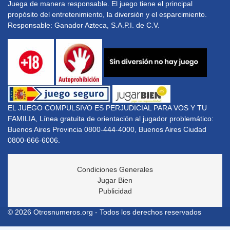
Juega de manera responsable. El juego tiene el principal
propósito del entretenimiento, la diversión y el esparcimiento.
Responsable: Ganador Azteca, S.A.P.I. de C.V.
EL JUEGO COMPULSIVO ES PERJUDICIAL PARA VOS Y TU
FAMILIA, Línea gratuita de orientación al jugador problemático:
Buenos Aires Provincia 0800-444-4000, Buenos Aires Ciudad
0800-666-6006.
Condiciones Generales
Jugar Bien
Publicidad
© 2026 Otrosnumeros.org - Todos los derechos reservados