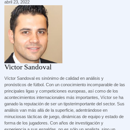
abril 23, 2022
Victor Sandoval
Víctor Sandoval es sinónimo de calidad en análisis y
pronósticos de fútbol. Con un conocimiento incomparable de las
principales ligas y competiciones europeas, así como de los
acontecimientos internacionales más importantes, Víctor se ha
ganado la reputación de ser un tipsterimportante del sector. Sus
análisis van más allá de la superficie, adentrándose en
minuciosas tácticas de juego, dinámicas de equipo y estado de
forma de los jugadores. Con años de investigación y
experiencia a sus espaldas, no es sólo un analista, sino un