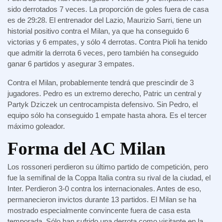
sido derrotados 7 veces. La proporción de goles fuera de casa
es de 29:28. El entrenador del Lazio, Maurizio Sarri, tiene un
historial positivo contra el Milan, ya que ha conseguido 6
victorias y 6 empates, y sólo 4 derrotas. Contra Pioli ha tenido
que admitir la derrota 6 veces, pero también ha conseguido
ganar 6 partidos y asegurar 3 empates.
Contra el Milan, probablemente tendrá que prescindir de 3
jugadores. Pedro es un extremo derecho, Patric un central y
Partyk Dziczek un centrocampista defensivo. Sin Pedro, el
equipo sólo ha conseguido 1 empate hasta ahora. Es el tercer
máximo goleador.
Forma del AC Milan
Los rossoneri perdieron su último partido de competición, pero
fue la semifinal de la Coppa Italia contra su rival de la ciudad, el
Inter. Perdieron 3-0 contra los internacionales. Antes de eso,
permanecieron invictos durante 13 partidos. El Milan se ha
mostrado especialmente convincente fuera de casa esta
temporada. Sólo han sufrido una derrota como visitante en la