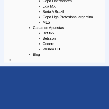
Copa Libertadores
Liga MX
Serie A Brazil
Copa Liga Profesional argentina
MLS
Casas de Apuestas
Bet365
Betsson
Codere
William Hill
Blog