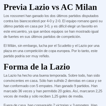
Previa Lazio vs AC Milan
Los rossoneri han ganado los dos últimos partidos disputados
contra los biancocelesti por 4-0 y 2-0. El equipo romano ganó su
último partido en casa por 3-0, y es difícil elegir un favorito en
este encuentro, ya que ambos equipos se han mostrado igual
de fuertes en sus últimos partidos de competición.
El Milán, sin embargo, lucha por el Scudetto y el Lazio por una
plaza en una competición de copa europea. Por lo tanto, este
partido podría ser muy reñido.
Forma de la Lazio
La Lazio ha hecho una buena temporada. Sobre todo, han sido
convincentes en casa. Sólo han sufrido 2 derrotas en casa y se
han conformado con 5 empates. Han ganado 9 partidos. Han
marcado 36 veces y han permitido 20 goles. Así, marcaron 2,25
veces de media y sólo reciben 1,25 goles de media.
Fuera de casa, han conseguido 7 victorias y 3 empates. Han