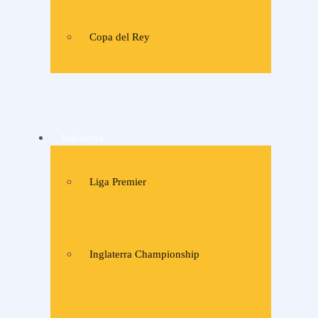
Copa del Rey
Inglaterra
Liga Premier
Inglaterra Championship