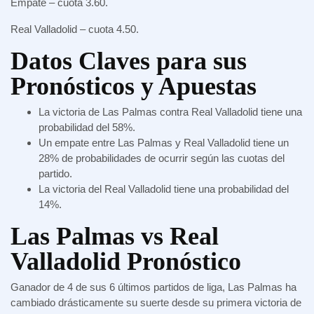
Empate – cuota 3.60.
Real Valladolid – cuota 4.50.
Datos Claves para sus
Pronósticos y Apuestas
La victoria de Las Palmas contra Real Valladolid tiene una
probabilidad del 58%.
Un empate entre Las Palmas y Real Valladolid tiene un
28% de probabilidades de ocurrir según las cuotas del
partido.
La victoria del Real Valladolid tiene una probabilidad del
14%.
Las Palmas vs Real
Valladolid Pronóstico
Ganador de 4 de sus 6 últimos partidos de liga, Las Palmas ha
cambiado drásticamente su suerte desde su primera victoria de