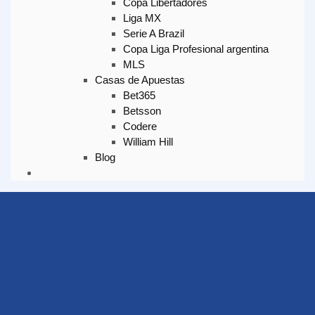
Copa Libertadores
Liga MX
Serie A Brazil
Copa Liga Profesional argentina
MLS
Casas de Apuestas
Bet365
Betsson
Codere
William Hill
Blog