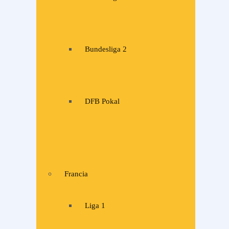
Bundesliga 2
DFB Pokal
Francia
Liga 1