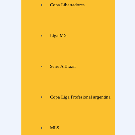
Copa Libertadores
Liga MX
Serie A Brazil
Copa Liga Profesional argentina
MLS