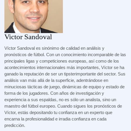
Victor Sandoval
Víctor Sandoval es sinónimo de calidad en análisis y
pronósticos de fútbol. Con un conocimiento incomparable de las
principales ligas y competiciones europeas, así como de los
acontecimientos internacionales más importantes, Víctor se ha
ganado la reputación de ser un tipsterimportante del sector. Sus
análisis van más allá de la superficie, adentrándose en
minuciosas tácticas de juego, dinámicas de equipo y estado de
forma de los jugadores. Con años de investigación y
experiencia a sus espaldas, no es sólo un analista, sino un
maestro del fútbol europeo. Cuando sigues los pronósticos de
Víctor, estás depositando tu confianza en un experto que
encarna la profesionalidad e irradia confianza en cada
predicción.