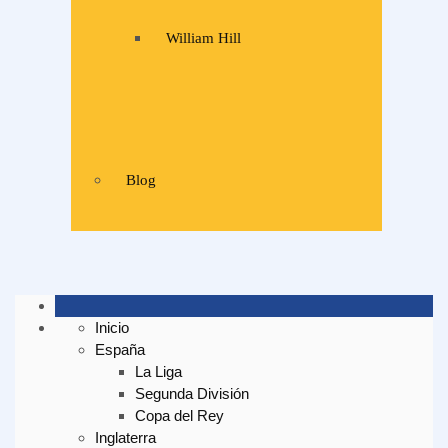
William Hill
Blog
Inicio
España
La Liga
Segunda División
Copa del Rey
Inglaterra