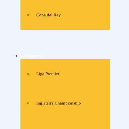
Copa del Rey
Inglaterra
Liga Premier
Inglaterra Championship