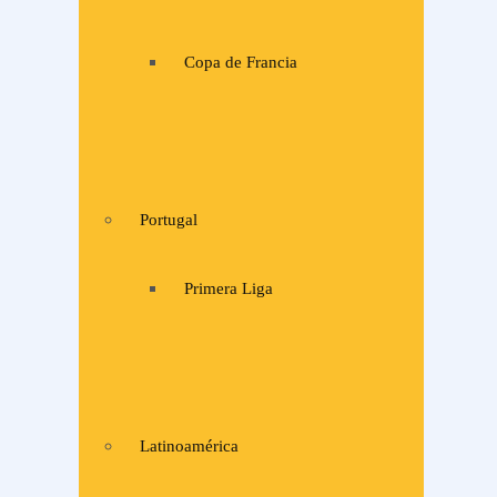
Copa de Francia
Portugal
Primera Liga
Latinoamérica