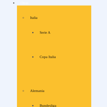
Otras
Italia
Serie A
Copa Italia
Alemania
Bundesliga