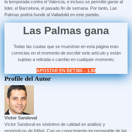
la temporada contra el Valencia, e incluso se permitió ganar al
líder, el Barcelona, el pasado fin de semana. Por tanto, Las
Palmas podría hundir al Valladolid en este partido.
Las Palmas gana
Todas las cuotas que se muestran en esta página eran
correctas en el momento de escribir este artículo y están
sujetas a retirada o cambio en cualquier momento.
APOSTAR EN BET365 – 1.80
Profile del Autor
Victor Sandoval
Víctor Sandoval es sinónimo de calidad en análisis y
pronósticos de fútbol. Con un conocimiento incomparable de las