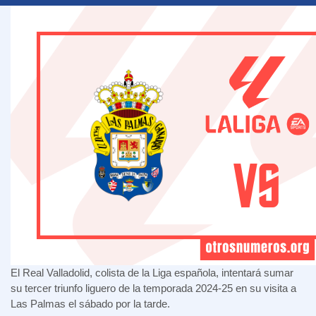
El Real Valladolid, colista de la Liga española, intentará sumar
su tercer triunfo liguero de la temporada 2024-25 en su visita a
Las Palmas el sábado por la tarde.