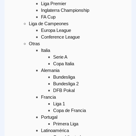
Liga Premier
Inglaterra Championship
FA Cup
Liga de Campeones
Europa League
Conference League
Otras
Italia
Serie A
Copa Italia
Alemania
Bundesliga
Bundesliga 2
DFB Pokal
Francia
Liga 1
Copa de Francia
Portugal
Primera Liga
Latinoamérica