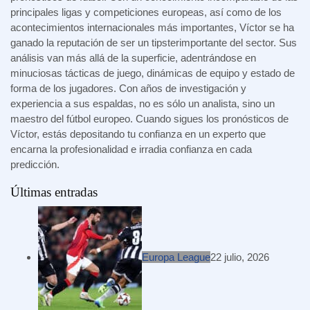
principales ligas y competiciones europeas, así como de los
acontecimientos internacionales más importantes, Víctor se ha
ganado la reputación de ser un tipsterimportante del sector. Sus
análisis van más allá de la superficie, adentrándose en
minuciosas tácticas de juego, dinámicas de equipo y estado de
forma de los jugadores. Con años de investigación y
experiencia a sus espaldas, no es sólo un analista, sino un
maestro del fútbol europeo. Cuando sigues los pronósticos de
Víctor, estás depositando tu confianza en un experto que
encarna la profesionalidad e irradia confianza en cada
predicción.
Últimas entradas
Europa League
22 julio, 2026