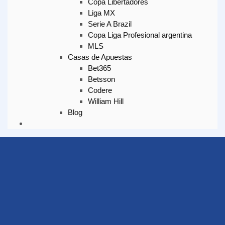
Copa Libertadores
Liga MX
Serie A Brazil
Copa Liga Profesional argentina
MLS
Casas de Apuestas
Bet365
Betsson
Codere
William Hill
Blog