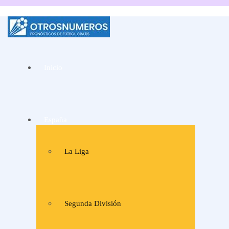
La mejor web de
Pronósticos de fútbol
Inicio
y consejos de apuestas
de expertos
España
La Liga
Segunda División