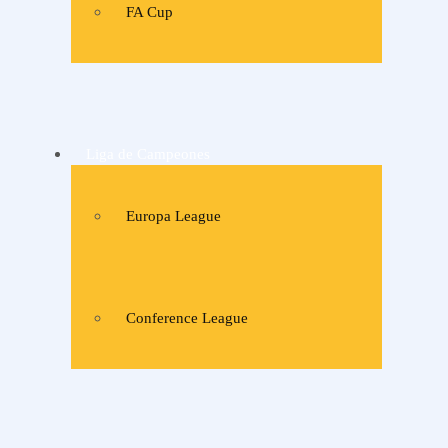
FA Cup
Liga de Campeones
Europa League
Conference League