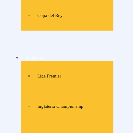
Copa del Rey
Inglaterra
Liga Premier
Inglaterra Championship