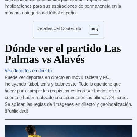
implicaciones para sus aspiraciones de permanencia en la
máxima categoría del fútbol español.
Detalles del Contenido
Dónde ver el partido Las
Palmas vs Alavés
Vea deportes en directo
Puede ver deportes en directo en móvil, tableta y PC,
incluyendo fútbol, tenis y baloncesto. Todo lo que tiene que
hacer para cumplir los requisitos es ingresar fondos en su
cuenta o haber realizado una apuesta en las últimas 24 horas.
Se aplican las reglas de ‘Imágenes en directo’ y geolocalización.
(Publicidad)