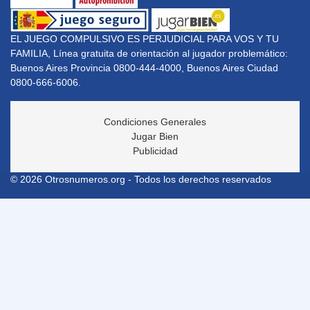
EL JUEGO COMPULSIVO ES PERJUDICIAL PARA VOS Y TU
FAMILIA, Línea gratuita de orientación al jugador problemático:
Buenos Aires Provincia 0800-444-4000, Buenos Aires Ciudad
0800-666-6006.
Condiciones Generales
Jugar Bien
Publicidad
© 2026 Otrosnumeros.org - Todos los derechos reservados