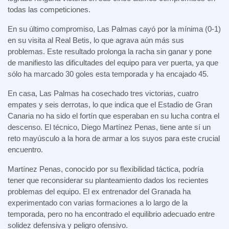
todas las competiciones.
En su último compromiso, Las Palmas cayó por la mínima (0-1)
en su visita al Real Betis, lo que agrava aún más sus
problemas. Este resultado prolonga la racha sin ganar y pone
de manifiesto las dificultades del equipo para ver puerta, ya que
sólo ha marcado 30 goles esta temporada y ha encajado 45.
En casa, Las Palmas ha cosechado tres victorias, cuatro
empates y seis derrotas, lo que indica que el Estadio de Gran
Canaria no ha sido el fortín que esperaban en su lucha contra el
descenso. El técnico, Diego Martínez Penas, tiene ante sí un
reto mayúsculo a la hora de armar a los suyos para este crucial
encuentro.
Martínez Penas, conocido por su flexibilidad táctica, podría
tener que reconsiderar su planteamiento dados los recientes
problemas del equipo. El ex entrenador del Granada ha
experimentado con varias formaciones a lo largo de la
temporada, pero no ha encontrado el equilibrio adecuado entre
solidez defensiva y peligro ofensivo.