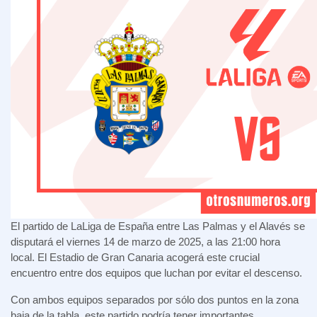
El partido de LaLiga de España entre Las Palmas y el Alavés se
disputará el viernes 14 de marzo de 2025, a las 21:00 hora
local. El Estadio de Gran Canaria acogerá este crucial
encuentro entre dos equipos que luchan por evitar el descenso.
Con ambos equipos separados por sólo dos puntos en la zona
baja de la tabla, este partido podría tener importantes