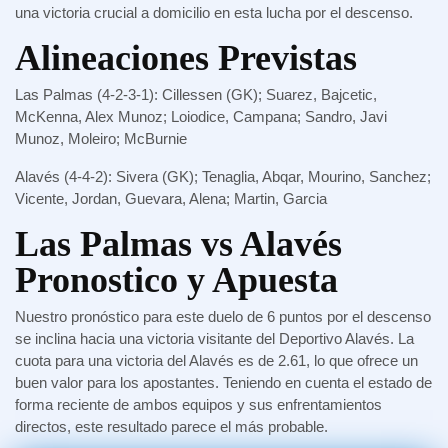
una victoria crucial a domicilio en esta lucha por el descenso.
Alineaciones Previstas
Las Palmas (4-2-3-1): Cillessen (GK); Suarez, Bajcetic,
McKenna, Alex Munoz; Loiodice, Campana; Sandro, Javi
Munoz, Moleiro; McBurnie
Alavés (4-4-2): Sivera (GK); Tenaglia, Abqar, Mourino, Sanchez;
Vicente, Jordan, Guevara, Alena; Martin, Garcia
Las Palmas vs Alavés
Pronostico y Apuesta
Nuestro pronóstico para este duelo de 6 puntos por el descenso
se inclina hacia una victoria visitante del Deportivo Alavés. La
cuota para una victoria del Alavés es de 2.61, lo que ofrece un
buen valor para los apostantes. Teniendo en cuenta el estado de
forma reciente de ambos equipos y sus enfrentamientos
directos, este resultado parece el más probable.