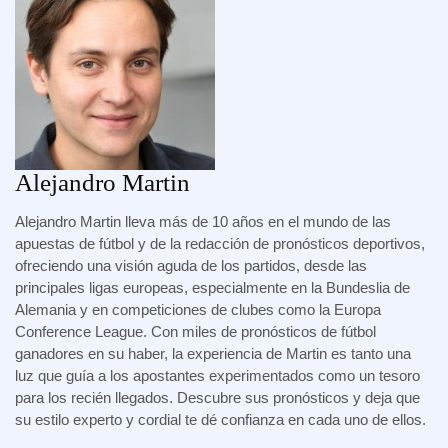
Alejandro Martin
Alejandro Martin lleva más de 10 años en el mundo de las
apuestas de fútbol y de la redacción de pronósticos deportivos,
ofreciendo una visión aguda de los partidos, desde las
principales ligas europeas, especialmente en la Bundeslia de
Alemania y en competiciones de clubes como la Europa
Conference League. Con miles de pronósticos de fútbol
ganadores en su haber, la experiencia de Martin es tanto una
luz que guía a los apostantes experimentados como un tesoro
para los recién llegados. Descubre sus pronósticos y deja que
su estilo experto y cordial te dé confianza en cada uno de ellos.