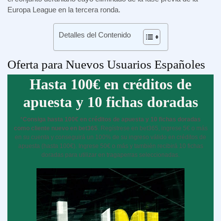
Europa League en la tercera ronda.
Detalles del Contenido
Oferta para Nuevos Usuarios Españoles
Hasta 100€ en créditos de
apuesta y 10 fichas doradas
*
Consiga hasta 100€ en créditos de apuesta y 10 fichas doradas
como cliente nuevo en bet365
. Regístrese en bet365, ingrese 5€ o más
en su cuenta y conseguirá un 100% de su ingreso válido en créditos de
apuesta (hasta 100€). Ingrese 50€ o más y también recibirá 10 fichas
doradas para utilizar en tragaperras seleccionadas.