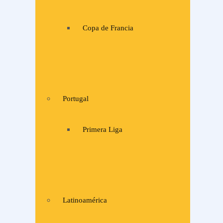
Copa de Francia
Portugal
Primera Liga
Latinoamérica