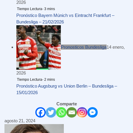
2026
Pronóstico Bayern Múnich vs Eintracht Frankfurt –
Bundesliga – 21/02/2026
Pronosticos Bundesliga
14 enero,
2026
Pronóstico Augsburg vs Union Berlin – Bundesliga –
15/01/2026
Comparte
agosto 21, 2024