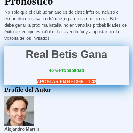
Pronóstico
No sólo que el club ucraniano es de clase inferior, incluso el
encuentro en casa tendrá que jugar en campo neutral. Betis
debe ganar la próxima batalla, no en vano las probabilidades de
éxito del equipo español está cayendo. Voy a apostar por la
victoria de los invitados
Real Betis Gana
48% Probablidad
APOSTAR EN BET365 – 1.42
Profile del Autor
Alejandro Martin