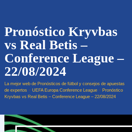
Pronóstico Kryvbas
vs Real Betis –
Conference League –
22/08/2024
La mejor web de Pronósticos de fútbol y consejos de apuestas
de expertos
>
UEFA Europa Conference League
>
Pronóstico
Kryvbas vs Real Betis – Conference League – 22/08/2024