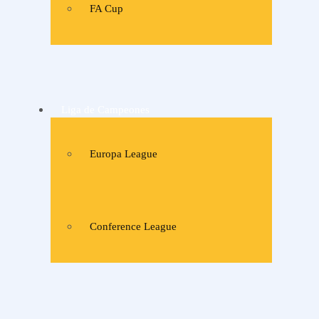
FA Cup
Liga de Campeones
Europa League
Conference League