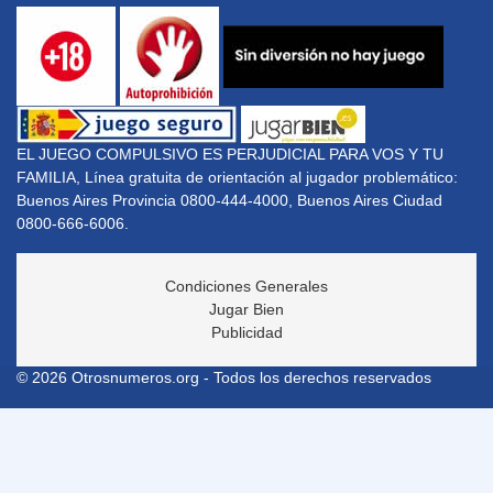
EL JUEGO COMPULSIVO ES PERJUDICIAL PARA VOS Y TU
FAMILIA, Línea gratuita de orientación al jugador problemático:
Buenos Aires Provincia 0800-444-4000, Buenos Aires Ciudad
0800-666-6006.
Condiciones Generales
Jugar Bien
Publicidad
© 2026 Otrosnumeros.org - Todos los derechos reservados