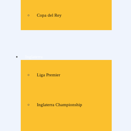
Copa del Rey
Inglaterra
Liga Premier
Inglaterra Championship