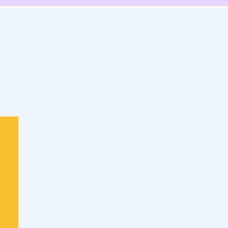
Pronósticos de fútbol y