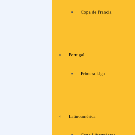
Copa de Francia
Portugal
Primera Liga
Latinoamérica