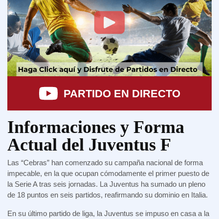
PARTIDO EN DIRECTO
Informaciones y Forma
Actual del Juventus F
Las “Cebras” han comenzado su campaña nacional de forma
impecable, en la que ocupan cómodamente el primer puesto de
la Serie A tras seis jornadas. La Juventus ha sumado un pleno
de 18 puntos en seis partidos, reafirmando su dominio en Italia.
En su último partido de liga, la Juventus se impuso en casa a la