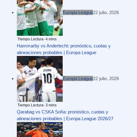
Europa League
22 julio, 2026
Hammarby vs Anderlecht: pronóstico, cuotas y
alineaciones probables | Europa League
Europa League
22 julio, 2026
Qarabag vs CSKA Sofía: pronóstico, cuotas y
alineaciones probables | Europa League 2026/27