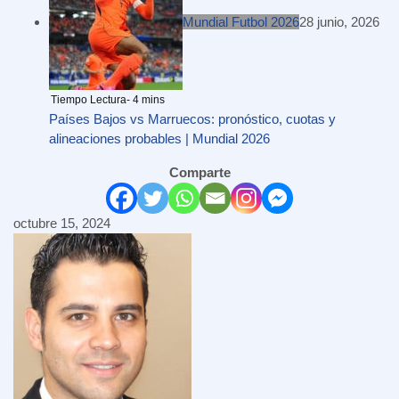
Mundial Futbol 2026
28 junio, 2026
Países Bajos vs Marruecos: pronóstico, cuotas y
alineaciones probables | Mundial 2026
Comparte
octubre 15, 2024