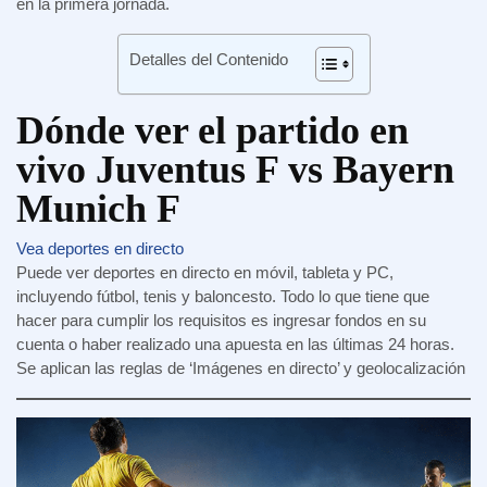
en la primera jornada.
Detalles del Contenido
Dónde ver el partido en
vivo Juventus F vs Bayern
Munich F
Vea deportes en directo
Puede ver deportes en directo en móvil, tableta y PC,
incluyendo fútbol, tenis y baloncesto. Todo lo que tiene que
hacer para cumplir los requisitos es ingresar fondos en su
cuenta o haber realizado una apuesta en las últimas 24 horas.
Se aplican las reglas de ‘Imágenes en directo’ y geolocalización