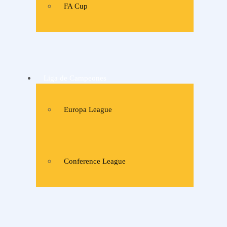
FA Cup
Liga de Campeones
Europa League
Conference League