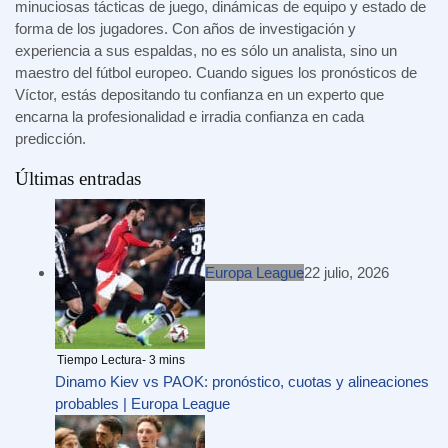
minuciosas tácticas de juego, dinámicas de equipo y estado de
forma de los jugadores. Con años de investigación y
experiencia a sus espaldas, no es sólo un analista, sino un
maestro del fútbol europeo. Cuando sigues los pronósticos de
Víctor, estás depositando tu confianza en un experto que
encarna la profesionalidad e irradia confianza en cada
predicción.
Últimas entradas
Europa League
22 julio, 2026
Dinamo Kiev vs PAOK: pronóstico, cuotas y alineaciones
probables | Europa League