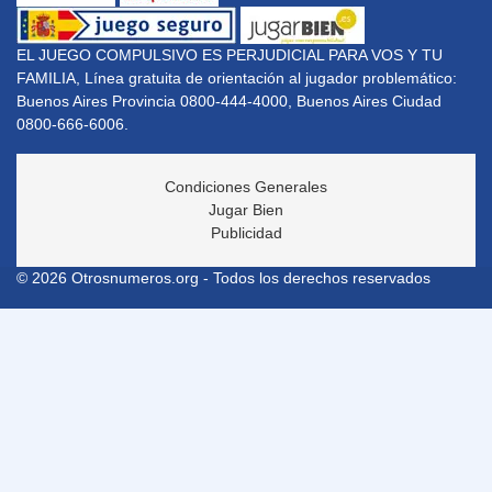
EL JUEGO COMPULSIVO ES PERJUDICIAL PARA VOS Y TU
FAMILIA, Línea gratuita de orientación al jugador problemático:
Buenos Aires Provincia 0800-444-4000, Buenos Aires Ciudad
0800-666-6006.
Condiciones Generales
Jugar Bien
Publicidad
© 2026 Otrosnumeros.org - Todos los derechos reservados