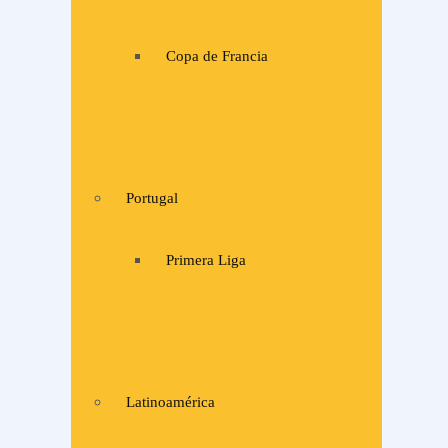
Copa de Francia
Portugal
Primera Liga
Latinoamérica