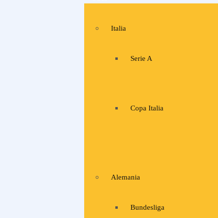
Italia
Serie A
Copa Italia
Alemania
Bundesliga