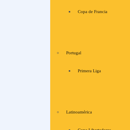
Copa de Francia
Portugal
Primera Liga
Latinoamérica