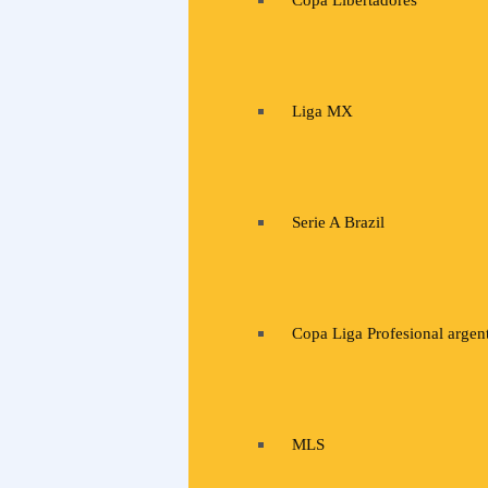
Copa Libertadores
Liga MX
Serie A Brazil
Copa Liga Profesional argen
MLS