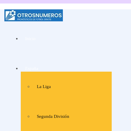
La mejor web de
Pronósticos de fútbol
Inicio
y consejos de apuestas
de expertos
España
La Liga
Segunda División