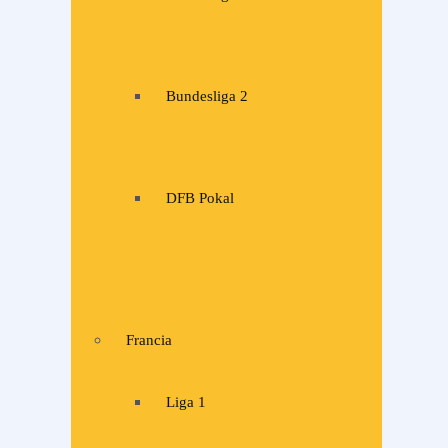
Bundesliga 2
DFB Pokal
Francia
Liga 1