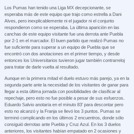
Los Pumas han tenido una Liga MX decepcionante, se
esperaba más de este equipo que trajo como estrella a Dani
Alves, pero inexplicablemente ni el jugador ni el conjunto
respondieron como se esperaba. La última aparición en las
canchas de este equipo visitante fue una derrota ante Puebla
por 2-1 en el marcador. El buen partido que realizó Pumas no
fue suficiente para superar a un equipo de Puebla que se
encontró con dos anotaciones en el primer tiempo, y desde
entonces los Universitarios tuvieron jugar también contrarreloj
para tratar de darle vuelta al resultado.
Aunque en la primera mitad el duelo estuvo más parejo, ya en la
segunda parte ante la necesidad de los visitantes de ganar para
llegar a esta última jornada con posibilidades de clasificar al
repechaje, pero esto no fue posible a pesar de sus esfuerzos.
Eduardo Salvio anotaría en el minuto 83′ para descontar pero
esto no alcanzó y la Franja se llevó los 3 puntos. Pumas se
terminó complicando en los últimos 2 encuentros, donde sólo
consiguió derrotas ante Puebla y Cruz Azul. En los 3 duelos
anteriores, los visitantes habían empatado en 2 ocasiones y