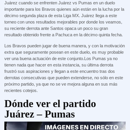
Juárez cuando se enfrenten Juárez vs Pumas en un duelo
importante para los Bravos quienes aún están en la lucha por la
décimo segunda plaza de esta Liga MX. Juárez llega a este
torneo con unos resultados mejorables por donde los veamos,
su reciente derrota ante Santos opaca un poco su gran
resultado obtenido frente a Pachuca en la décimo quinta fecha.
Los Bravos pueden jugar de buena manera, y con la motivación
extra que seguramente posean en este duelo, es muy probable
ver una buena actuación de este conjunto.Los Pumas ya no
tienen nada que hacer en esta instancia, su última derrota
frustró sus aspiraciones y llegan a este encuentro tras dos
derrotas consecutivas que pueden extenderse, no sólo en este
próximo partido, ya que no se ve mejora alguna en sus más
recientes cotejos.
Dónde ver el partido
Juárez – Pumas