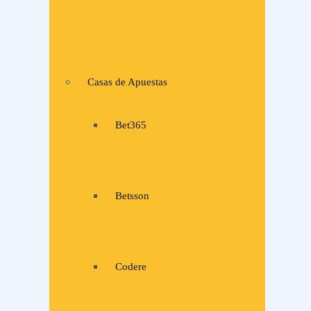
Casas de Apuestas
Bet365
Betsson
Codere