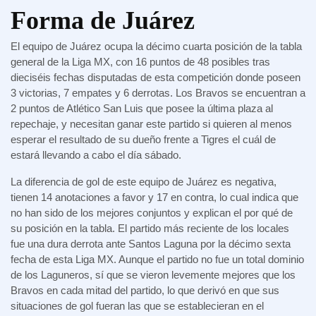
Forma de Juárez
El equipo de Juárez ocupa la décimo cuarta posición de la tabla
general de la Liga MX, con 16 puntos de 48 posibles tras
dieciséis fechas disputadas de esta competición donde poseen
3 victorias, 7 empates y 6 derrotas. Los Bravos se encuentran a
2 puntos de Atlético San Luis que posee la última plaza al
repechaje, y necesitan ganar este partido si quieren al menos
esperar el resultado de su dueño frente a Tigres el cuál de
estará llevando a cabo el día sábado.
La diferencia de gol de este equipo de Juárez es negativa,
tienen 14 anotaciones a favor y 17 en contra, lo cual indica que
no han sido de los mejores conjuntos y explican el por qué de
su posición en la tabla. El partido más reciente de los locales
fue una dura derrota ante Santos Laguna por la décimo sexta
fecha de esta Liga MX. Aunque el partido no fue un total dominio
de los Laguneros, sí que se vieron levemente mejores que los
Bravos en cada mitad del partido, lo que derivó en que sus
situaciones de gol fueran las que se establecieran en el