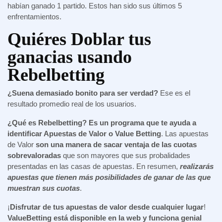
habían ganado 1 partido. Estos han sido sus últimos 5
enfrentamientos.
Quiéres Doblar tus
ganacias usando
Rebelbetting
¿Suena demasiado bonito para ser verdad?
Ese es el
resultado promedio real de los usuarios.
¿Qué es Rebelbetting?
Es un programa que te ayuda a
identificar Apuestas de Valor o Value Betting
. Las apuestas
de Valor
son una manera de sacar ventaja de las cuotas
sobrevaloradas
que son mayores que sus probalidades
presentadas en las casas de apuestas. En resumen,
realizarás
apuestas que tienen más posibilidades de ganar de las que
muestran sus cuotas
.
¡
Disfrutar de tus apuestas de valor desde cualquier lugar
!
ValueBetting está disponible en la web y funciona genial