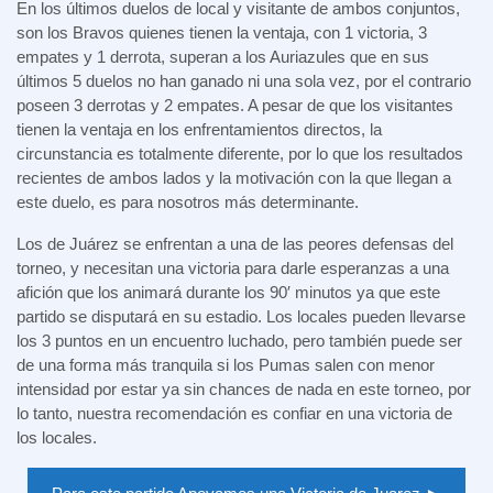
En los últimos duelos de local y visitante de ambos conjuntos,
son los Bravos quienes tienen la ventaja, con 1 victoria, 3
empates y 1 derrota, superan a los Auriazules que en sus
últimos 5 duelos no han ganado ni una sola vez, por el contrario
poseen 3 derrotas y 2 empates. A pesar de que los visitantes
tienen la ventaja en los enfrentamientos directos, la
circunstancia es totalmente diferente, por lo que los resultados
recientes de ambos lados y la motivación con la que llegan a
este duelo, es para nosotros más determinante.
Los de Juárez se enfrentan a una de las peores defensas del
torneo, y necesitan una victoria para darle esperanzas a una
afición que los animará durante los 90′ minutos ya que este
partido se disputará en su estadio. Los locales pueden llevarse
los 3 puntos en un encuentro luchado, pero también puede ser
de una forma más tranquila si los Pumas salen con menor
intensidad por estar ya sin chances de nada en este torneo, por
lo tanto, nuestra recomendación es confiar en una victoria de
los locales.