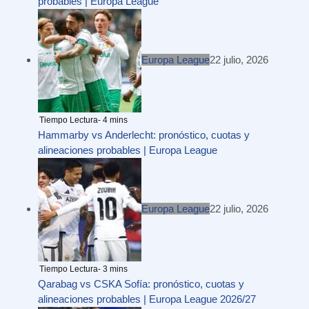
probables | Europa League
Europa League
22 julio, 2026
Hammarby vs Anderlecht: pronóstico, cuotas y
alineaciones probables | Europa League
Europa League
22 julio, 2026
Qarabag vs CSKA Sofía: pronóstico, cuotas y
alineaciones probables | Europa League 2026/27