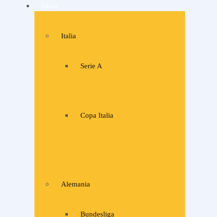
Otras
Italia
Serie A
Copa Italia
Alemania
Bundesliga