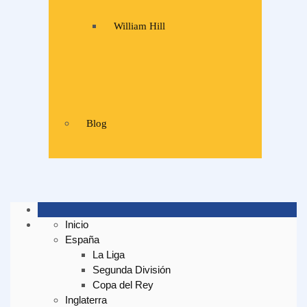
William Hill
Blog
Inicio
España
La Liga
Segunda División
Copa del Rey
Inglaterra