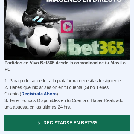
Partidos en Vivo Bet365 desde la comodidad de tu Movil o
PC
1. Para poder acceder a la plataforma necesitas lo siguiente:
2. Tienes que iniciar sesión en tu cuenta (Si no Tienes
Cuenta (
Regístrate Ahora
)
3. Tener Fondos Disponibles en tu Cuenta o Haber Realizado
una apuesta en las últimas 24 hrs.
REGISTARSE EN BET365