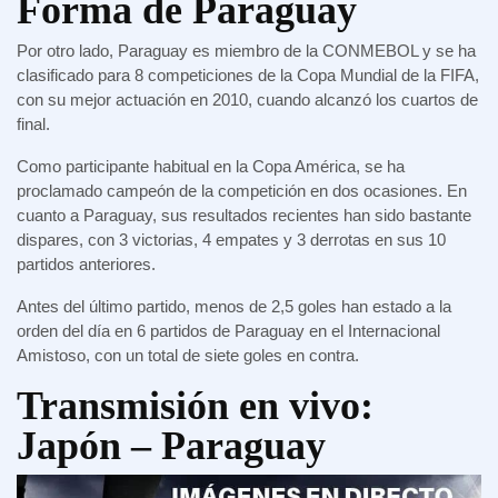
Forma de Paraguay
Por otro lado, Paraguay es miembro de la CONMEBOL y se ha
clasificado para 8 competiciones de la Copa Mundial de la FIFA,
con su mejor actuación en 2010, cuando alcanzó los cuartos de
final.
Como participante habitual en la Copa América, se ha
proclamado campeón de la competición en dos ocasiones. En
cuanto a Paraguay, sus resultados recientes han sido bastante
dispares, con 3 victorias, 4 empates y 3 derrotas en sus 10
partidos anteriores.
Antes del último partido, menos de 2,5 goles han estado a la
orden del día en 6 partidos de Paraguay en el Internacional
Amistoso, con un total de siete goles en contra.
Transmisión en vivo:
Japón – Paraguay