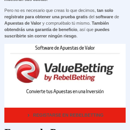
Pero no es necesario que creas lo que decimos,
tan solo
regístrate para obtener una prueba gratis
del
software
de
Apuestas de Valor
y compruébalo tú mismo.
También
obtendrás una garantía de beneficio
, así que
puedes
suscribirte sin correr ningún riesgo
.
REGISTARSE EN REBELBETTING