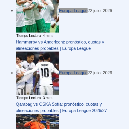
Europa League
22 julio, 2026
Hammarby vs Anderlecht: pronóstico, cuotas y
alineaciones probables | Europa League
Europa League
22 julio, 2026
Qarabag vs CSKA Sofía: pronóstico, cuotas y
alineaciones probables | Europa League 2026/27