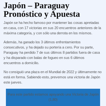
Japón – Paraguay
Pronóstico y Apuesta
Japón se ha hecho famoso por mantener las cosas apretadas
en casa, con 17 victorias en sus 20 encuentros anteriores de la
máxima categoría, y con sólo una derrota en los mismos.
Además, ha ganado los 3 últimos enfrentamientos
consecutivos, y ha dejado su portería a cero. Por su parte,
Paraguay ha perdido 7 de sus últimos 8 partidos fuera de casa
y ha disparado con balas de fogueo en sus 6 últimos
encuentros a domicilio.
No consiguió una plaza en el Mundial de 2022 y últimamente no
está en forma. Sabiendo esto, prevemos una victoria de Japón
este jueves.
Para este partido estamos apoyando una Victoria de Japón
(1,80)