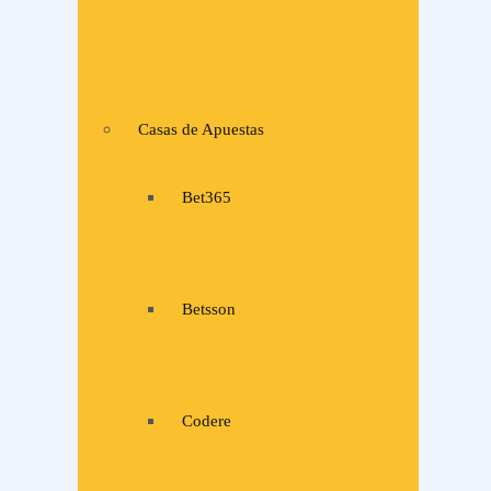
Casas de Apuestas
Bet365
Betsson
Codere