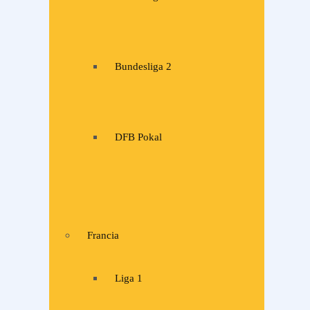
Bundesliga 2
DFB Pokal
Francia
Liga 1