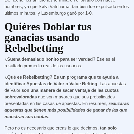
hombres, ya que Sølvi Vatnhamar también fue expulsado en los
últimos minutos, y Luxemburgo ganó por 1-0.
Quiéres Doblar tus
ganacias usando
Rebelbetting
¿Suena demasiado bonito para ser verdad?
Ese es el
resultado promedio real de los usuarios.
¿Qué es Rebelbetting?
Es un programa que te ayuda a
identificar Apuestas de Valor o Value Betting
. Las apuestas
de Valor
son una manera de sacar ventaja de las cuotas
sobrevaloradas
que son mayores que sus probalidades
presentadas en las casas de apuestas. En resumen,
realizarás
apuestas que tienen más posibilidades de ganar de las que
muestran sus cuotas
.
Pero no es necesario que creas lo que decimos,
tan solo