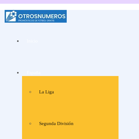
La mejor web de
Pronósticos de fútbol
Inicio
y consejos de apuestas
de expertos
España
La Liga
Segunda División