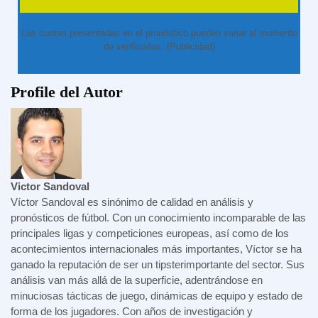
Las cuotas presentadas en el pronóstico pueden variar al momento
de verificarlas. (Publicidad)
Profile del Autor
Victor Sandoval
Víctor Sandoval es sinónimo de calidad en análisis y
pronósticos de fútbol. Con un conocimiento incomparable de las
principales ligas y competiciones europeas, así como de los
acontecimientos internacionales más importantes, Víctor se ha
ganado la reputación de ser un tipsterimportante del sector. Sus
análisis van más allá de la superficie, adentrándose en
minuciosas tácticas de juego, dinámicas de equipo y estado de
forma de los jugadores. Con años de investigación y