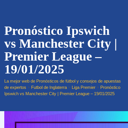
Pronóstico Ipswich
vs Manchester City |
Premier League –
19/01/2025
La mejor web de Pronósticos de fútbol y consejos de apuestas
de expertos
>
Futbol de Inglaterra
>
Liga Premier
>
Pronóstico
Ipswich vs Manchester City | Premier League – 19/01/2025