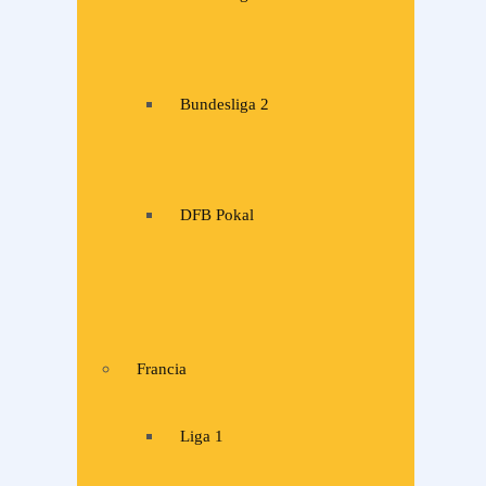
Bundesliga 2
DFB Pokal
Francia
Liga 1