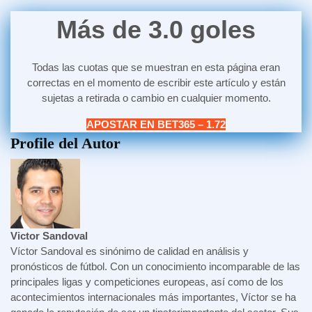
Más de 3.0 goles
Todas las cuotas que se muestran en esta página eran
correctas en el momento de escribir este artículo y están
sujetas a retirada o cambio en cualquier momento.
APOSTAR EN BET365 – 1.72
Profile del Autor
Victor Sandoval
Víctor Sandoval es sinónimo de calidad en análisis y
pronósticos de fútbol. Con un conocimiento incomparable de las
principales ligas y competiciones europeas, así como de los
acontecimientos internacionales más importantes, Víctor se ha