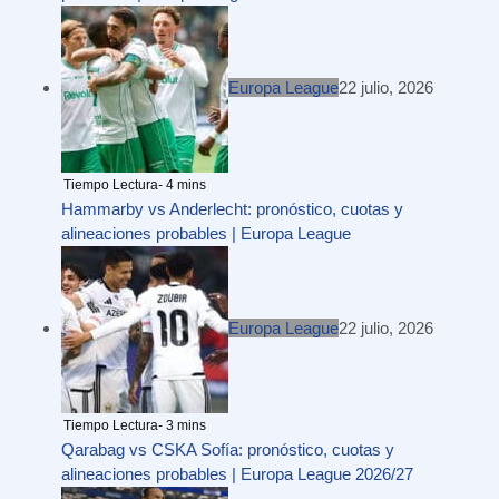
Europa League
22 julio, 2026
Hammarby vs Anderlecht: pronóstico, cuotas y
alineaciones probables | Europa League
Europa League
22 julio, 2026
Qarabag vs CSKA Sofía: pronóstico, cuotas y
alineaciones probables | Europa League 2026/27