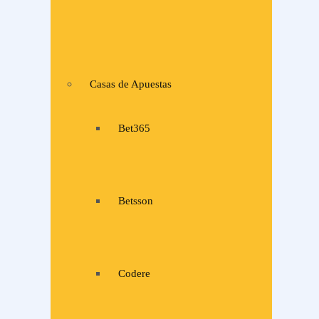
Casas de Apuestas
Bet365
Betsson
Codere