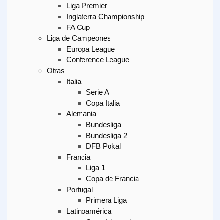
Liga Premier
Inglaterra Championship
FA Cup
Liga de Campeones
Europa League
Conference League
Otras
Italia
Serie A
Copa Italia
Alemania
Bundesliga
Bundesliga 2
DFB Pokal
Francia
Liga 1
Copa de Francia
Portugal
Primera Liga
Latinoamérica