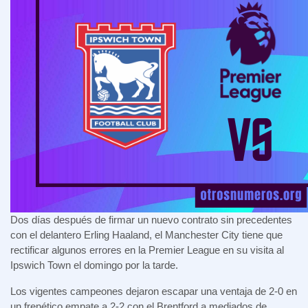
Dos días después de firmar un nuevo contrato sin precedentes
con el delantero Erling Haaland, el Manchester City tiene que
rectificar algunos errores en la Premier League en su visita al
Ipswich Town el domingo por la tarde.
Los vigentes campeones dejaron escapar una ventaja de 2-0 en
un frenético empate a 2-2 con el Brentford a mediados de