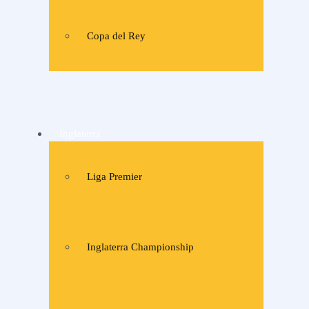
Copa del Rey
Inglaterra
Liga Premier
Inglaterra Championship