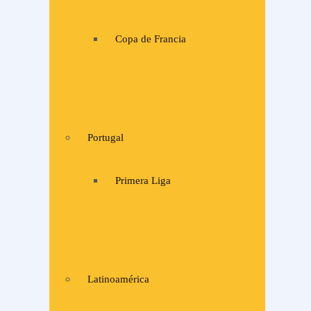
Copa de Francia
Portugal
Primera Liga
Latinoamérica