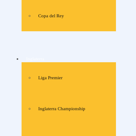
Copa del Rey
Inglaterra
Liga Premier
Inglaterra Championship