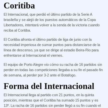
Coritiba
El Internacional, que perdió el último partido de la Serie A
brasileña y se alejó de los puestos automáticos de la Copa
Libertadores, intentará volver a la senda de la victoria cuando
reciba al Coritiba.
El Coritiba afronta el último partido de liga de junio con la
necesidad imperiosa de sumar puntos para distanciarse de la
línea de descenso, ya que se dirige al estadio Beira-Rio para
enfrentarse al Internacional el viernes.
El equipo de Porto Alegre vio cómo su racha de 16 partidos sin
perder en todas las competiciones llegaba a su fin el pasado fin
de semana, al perder por 3-2 ante el Botafogo.
Forma del Internacional
El Internacional llega al partido con 21 puntos, en la quinta
posición, mientras que el Coritiba ha sumado 15 puntos y es
13º. La racha de 16 partidos sin perder llegó a su fin cuando el