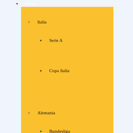
Otras
Italia
Serie A
Copa Italia
Alemania
Bundesliga