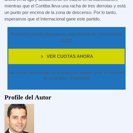
mientras que el Coritiba lleva una racha de tres derrotas y está
un punto por encima de la zona de descenso. Por lo tanto,
esperamos que el Internacional gane este partido.
Para este partido Apoyamos una Victoria de Internacional
(1,57)
VER CUOTAS AHORA
Las cuotas presentadas en el pronóstico pueden variar al momento
de verificarlas. (Publicidad)
Profile del Autor