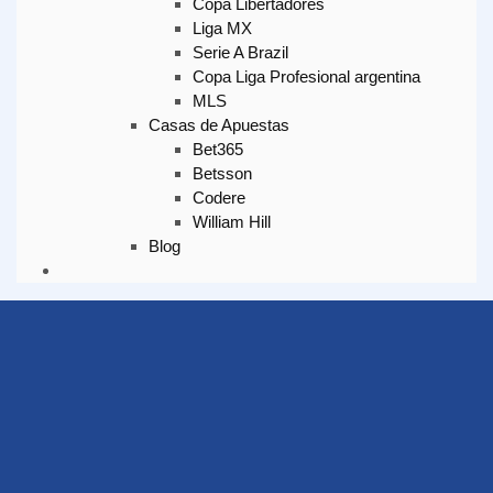
Copa Libertadores
Liga MX
Serie A Brazil
Copa Liga Profesional argentina
MLS
Casas de Apuestas
Bet365
Betsson
Codere
William Hill
Blog