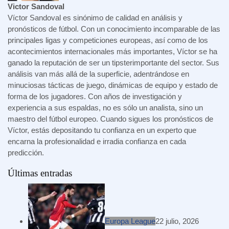
Victor Sandoval
Víctor Sandoval es sinónimo de calidad en análisis y
pronósticos de fútbol. Con un conocimiento incomparable de las
principales ligas y competiciones europeas, así como de los
acontecimientos internacionales más importantes, Víctor se ha
ganado la reputación de ser un tipsterimportante del sector. Sus
análisis van más allá de la superficie, adentrándose en
minuciosas tácticas de juego, dinámicas de equipo y estado de
forma de los jugadores. Con años de investigación y
experiencia a sus espaldas, no es sólo un analista, sino un
maestro del fútbol europeo. Cuando sigues los pronósticos de
Víctor, estás depositando tu confianza en un experto que
encarna la profesionalidad e irradia confianza en cada
predicción.
Últimas entradas
Europa League
22 julio, 2026