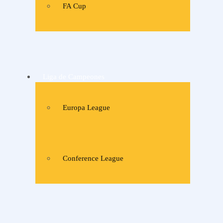
FA Cup
Liga de Campeones
Europa League
Conference League