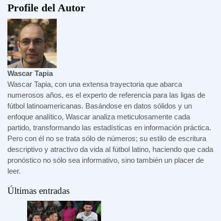
Profile del Autor
Wascar Tapia
Wascar Tapia, con una extensa trayectoria que abarca
numerosos años, es el experto de referencia para las ligas de
fútbol latinoamericanas. Basándose en datos sólidos y un
enfoque analítico, Wascar analiza meticulosamente cada
partido, transformando las estadísticas en información práctica.
Pero con él no se trata sólo de números; su estilo de escritura
descriptivo y atractivo da vida al fútbol latino, haciendo que cada
pronóstico no sólo sea informativo, sino también un placer de
leer.
Últimas entradas