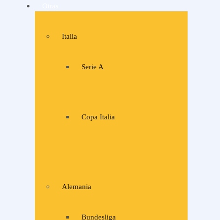
Otras
Italia
Serie A
Copa Italia
Alemania
Bundesliga