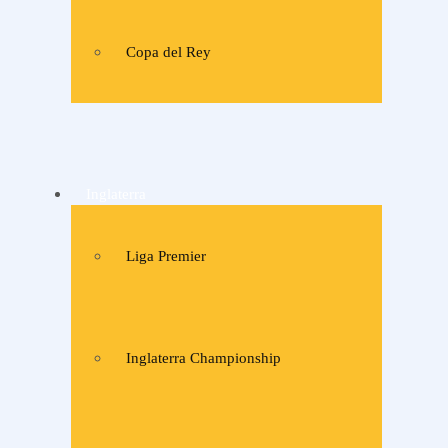
Copa del Rey
Inglaterra
Liga Premier
Inglaterra Championship