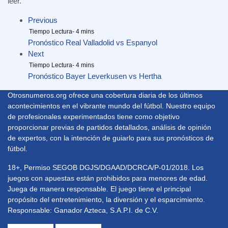
leer.
Previous
Pronóstico Real Valladolid vs Espanyol
Next
Pronóstico Bayer Leverkusen vs Hertha
Otrosnumeros.org ofrece una cobertura diaria de los últimos
acontecimientos en el vibrante mundo del fútbol. Nuestro equipo
de profesionales experimentados tiene como objetivo
proporcionar previas de partidos detallados, análisis de opinión
de expertos, con la intención de guiarlo para sus pronósticos de
fútbol.
18+, Permiso SEGOB DGJS/DGAAD/DCRCA/P-01/2018. Los
juegos con apuestas están prohibidos para menores de edad.
Juega de manera responsable. El juego tiene el principal
propósito del entretenimiento, la diversión y el esparcimiento.
Responsable: Ganador Azteca, S.A.P.I. de C.V.