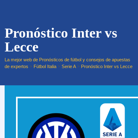
Pronóstico Inter vs
Lecce
La mejor web de Pronósticos de fútbol y consejos de apuestas
de expertos
>
Fútbol Italia
>
Serie A
>
Pronóstico Inter vs Lecce