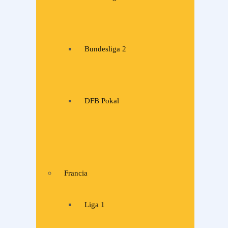
Bundesliga 2
DFB Pokal
Francia
Liga 1