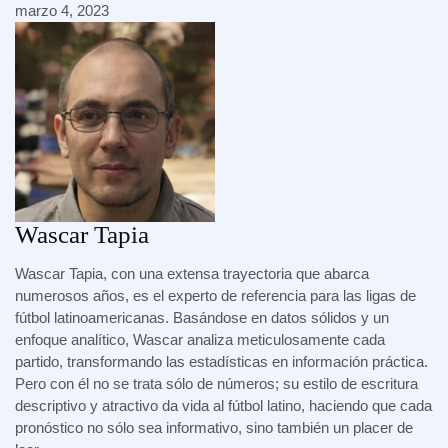
marzo 4, 2023
Wascar Tapia
Wascar Tapia, con una extensa trayectoria que abarca
numerosos años, es el experto de referencia para las ligas de
fútbol latinoamericanas. Basándose en datos sólidos y un
enfoque analítico, Wascar analiza meticulosamente cada
partido, transformando las estadísticas en información práctica.
Pero con él no se trata sólo de números; su estilo de escritura
descriptivo y atractivo da vida al fútbol latino, haciendo que cada
pronóstico no sólo sea informativo, sino también un placer de