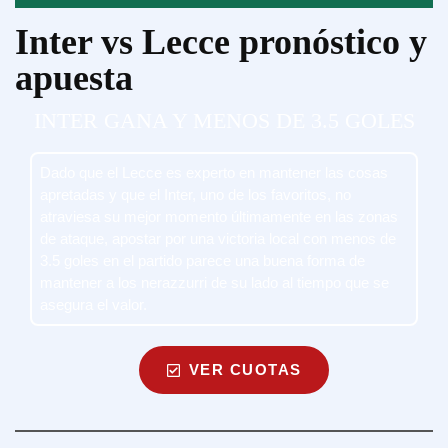
Inter vs Lecce pronóstico y
apuesta
INTER GANA Y MENOS DE 3.5 GOLES
Dado que el Lecce es experto en mantener las cosas
apretadas y que el Inter, uno de los favoritos, no
atraviesa su mejor momento últimamente en las zonas
de ataque, apostar por una victoria local con menos de
3.5 goles en el partido parece una buena forma de
mantener a los nerazzurri de su lado al tiempo que se
asegura el valor.
VER CUOTAS