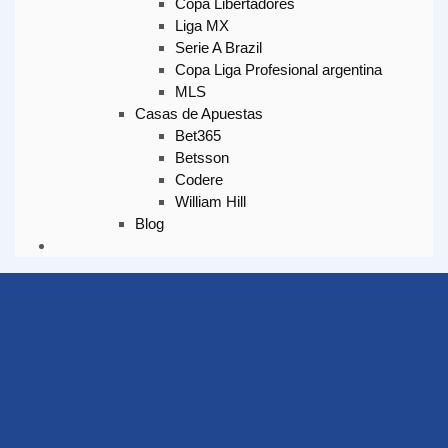
Copa Libertadores
Liga MX
Serie A Brazil
Copa Liga Profesional argentina
MLS
Casas de Apuestas
Bet365
Betsson
Codere
William Hill
Blog