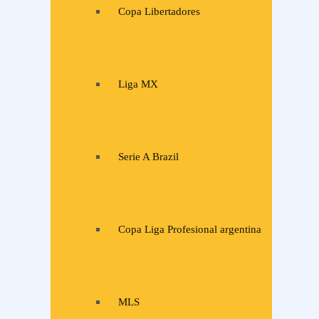
Copa Libertadores
Liga MX
Serie A Brazil
Copa Liga Profesional argentina
MLS