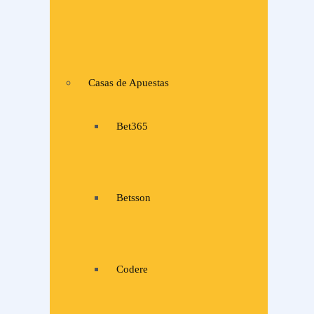
Casas de Apuestas
Bet365
Betsson
Codere