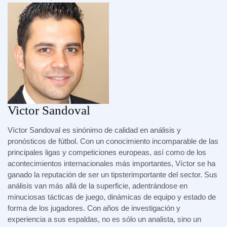
Victor Sandoval
Víctor Sandoval es sinónimo de calidad en análisis y
pronósticos de fútbol. Con un conocimiento incomparable de las
principales ligas y competiciones europeas, así como de los
acontecimientos internacionales más importantes, Víctor se ha
ganado la reputación de ser un tipsterimportante del sector. Sus
análisis van más allá de la superficie, adentrándose en
minuciosas tácticas de juego, dinámicas de equipo y estado de
forma de los jugadores. Con años de investigación y
experiencia a sus espaldas, no es sólo un analista, sino un