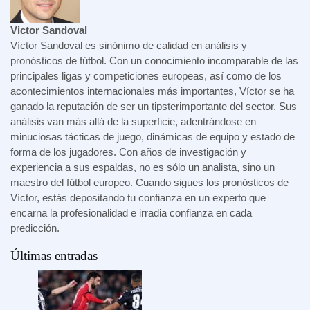
Victor Sandoval
Víctor Sandoval es sinónimo de calidad en análisis y
pronósticos de fútbol. Con un conocimiento incomparable de las
principales ligas y competiciones europeas, así como de los
acontecimientos internacionales más importantes, Víctor se ha
ganado la reputación de ser un tipsterimportante del sector. Sus
análisis van más allá de la superficie, adentrándose en
minuciosas tácticas de juego, dinámicas de equipo y estado de
forma de los jugadores. Con años de investigación y
experiencia a sus espaldas, no es sólo un analista, sino un
maestro del fútbol europeo. Cuando sigues los pronósticos de
Víctor, estás depositando tu confianza en un experto que
encarna la profesionalidad e irradia confianza en cada
predicción.
Últimas entradas