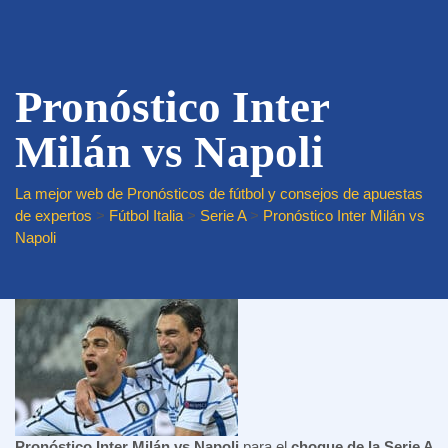
Pronóstico Inter
Milán vs Napoli
La mejor web de Pronósticos de fútbol y consejos de apuestas
de expertos
>
Fútbol Italia
>
Serie A
>
Pronóstico Inter Milán vs
Napoli
Pronóstico Inter Milán vs Napoli
para el
choque de la Serie A