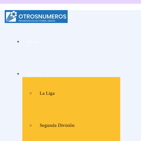
La mejor web de
Pronósticos de fútbol
Inicio
y consejos de apuestas
de expertos
España
La Liga
Segunda División