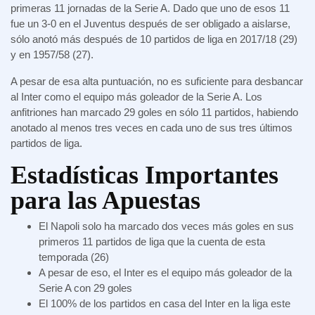
primeras 11 jornadas de la Serie A. Dado que uno de esos 11
fue un 3-0 en el Juventus después de ser obligado a aislarse,
sólo anotó más después de 10 partidos de liga en 2017/18 (29)
y en 1957/58 (27).
A pesar de esa alta puntuación, no es suficiente para desbancar
al Inter como el equipo más goleador de la Serie A. Los
anfitriones han marcado 29 goles en sólo 11 partidos, habiendo
anotado al menos tres veces en cada uno de sus tres últimos
partidos de liga.
Estadísticas Importantes
para las Apuestas
El Napoli solo ha marcado dos veces más goles en sus
primeros 11 partidos de liga que la cuenta de esta
temporada (26)
A pesar de eso, el Inter es el equipo más goleador de la
Serie A con 29 goles
El 100% de los partidos en casa del Inter en la liga este