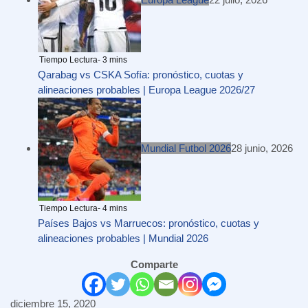
Qarabag vs CSKA Sofía: pronóstico, cuotas y
alineaciones probables | Europa League 2026/27
Mundial Futbol 2026
28 junio, 2026
Países Bajos vs Marruecos: pronóstico, cuotas y
alineaciones probables | Mundial 2026
Comparte
diciembre 15, 2020