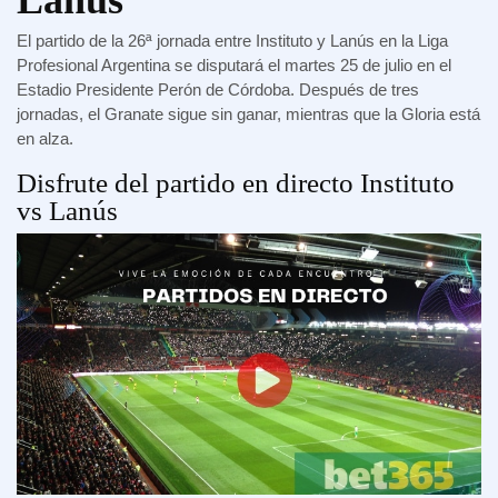
Lanús
El partido de la 26ª jornada entre Instituto y Lanús en la Liga
Profesional Argentina se disputará el martes 25 de julio en el
Estadio Presidente Perón de Córdoba. Después de tres
jornadas, el Granate sigue sin ganar, mientras que la Gloria está
en alza.
Disfrute del partido en directo Instituto
vs Lanús