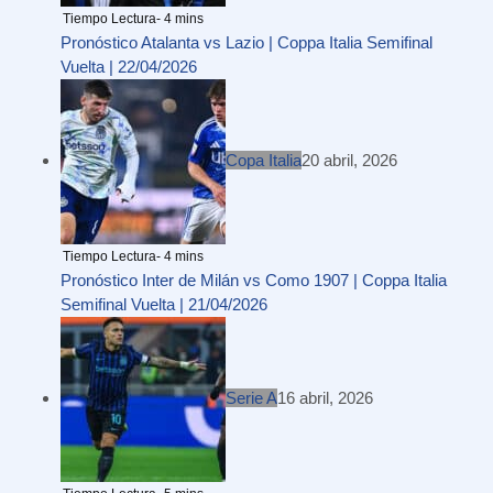
Pronóstico Atalanta vs Lazio | Coppa Italia Semifinal
Vuelta | 22/04/2026
Copa Italia
20 abril, 2026
Pronóstico Inter de Milán vs Como 1907 | Coppa Italia
Semifinal Vuelta | 21/04/2026
Serie A
16 abril, 2026