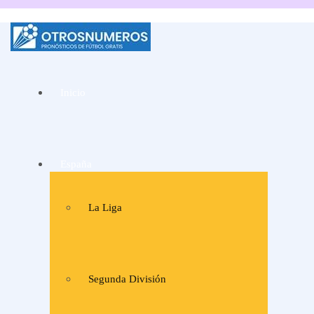
La mejor web de
Pronósticos de fútbol
Inicio
y consejos de apuestas
de expertos
España
La Liga
Segunda División