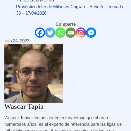
Pronóstico Inter de Milán vs Cagliari – Serie A – Jornada
33 – 17/04/2026
Comparte
julio 24, 2023
Wascar Tapia
Wascar Tapia, con una extensa trayectoria que abarca
numerosos años, es el experto de referencia para las ligas de
fútbol latinoamericanas. Basándose en datos sólidos y un