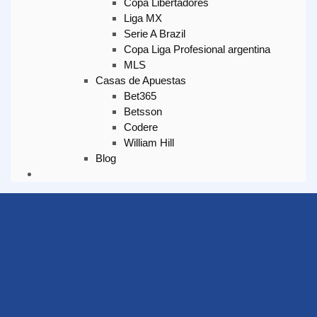
Copa Libertadores
Liga MX
Serie A Brazil
Copa Liga Profesional argentina
MLS
Casas de Apuestas
Bet365
Betsson
Codere
William Hill
Blog