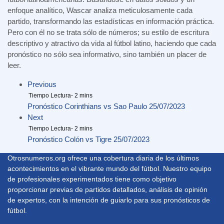
enfoque analítico, Wascar analiza meticulosamente cada
partido, transformando las estadísticas en información práctica.
Pero con él no se trata sólo de números; su estilo de escritura
descriptivo y atractivo da vida al fútbol latino, haciendo que cada
pronóstico no sólo sea informativo, sino también un placer de
leer.
Previous
Pronóstico Corinthians vs Sao Paulo 25/07/2023
Next
Pronóstico Colón vs Tigre 25/07/2023
Otrosnumeros.org ofrece una cobertura diaria de los últimos
acontecimientos en el vibrante mundo del fútbol. Nuestro equipo
de profesionales experimentados tiene como objetivo
proporcionar previas de partidos detallados, análisis de opinión
de expertos, con la intención de guiarlo para sus pronósticos de
fútbol.