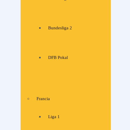
Bundesliga 2
DFB Pokal
Francia
Liga 1