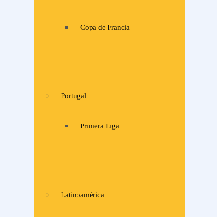
Copa de Francia
Portugal
Primera Liga
Latinoamérica