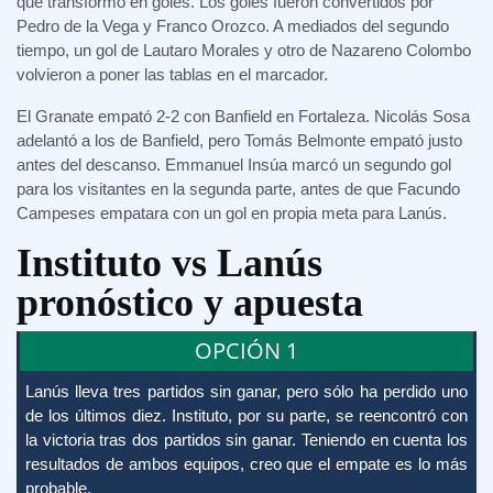
que transformó en goles. Los goles fueron convertidos por
Pedro de la Vega y Franco Orozco. A mediados del segundo
tiempo, un gol de Lautaro Morales y otro de Nazareno Colombo
volvieron a poner las tablas en el marcador.
El Granate empató 2-2 con Banfield en Fortaleza. Nicolás Sosa
adelantó a los de Banfield, pero Tomás Belmonte empató justo
antes del descanso. Emmanuel Insúa marcó un segundo gol
para los visitantes en la segunda parte, antes de que Facundo
Campeses empatara con un gol en propia meta para Lanús.
Instituto vs Lanús
pronóstico y apuesta
OPCIÓN 1
Lanús lleva tres partidos sin ganar, pero sólo ha perdido uno
de los últimos diez. Instituto, por su parte, se reencontró con
la victoria tras dos partidos sin ganar. Teniendo en cuenta los
resultados de ambos equipos, creo que el empate es lo más
probable.