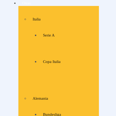
Otras
Italia
Serie A
Copa Italia
Alemania
Bundesliga