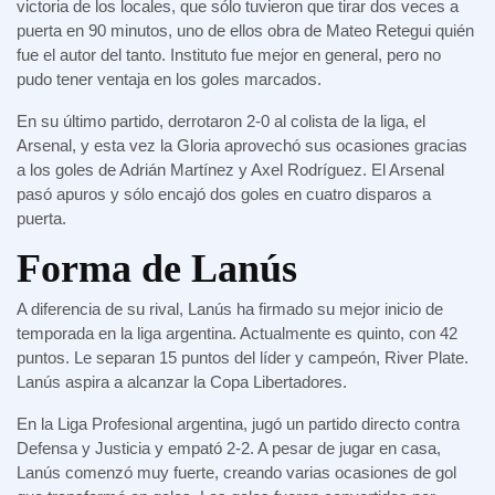
victoria de los locales, que sólo tuvieron que tirar dos veces a
puerta en 90 minutos, uno de ellos obra de Mateo Retegui quién
fue el autor del tanto. Instituto fue mejor en general, pero no
pudo tener ventaja en los goles marcados.
En su último partido, derrotaron 2-0 al colista de la liga, el
Arsenal, y esta vez la Gloria aprovechó sus ocasiones gracias
a los goles de Adrián Martínez y Axel Rodríguez. El Arsenal
pasó apuros y sólo encajó dos goles en cuatro disparos a
puerta.
Forma de Lanús
A diferencia de su rival, Lanús ha firmado su mejor inicio de
temporada en la liga argentina. Actualmente es quinto, con 42
puntos. Le separan 15 puntos del líder y campeón, River Plate.
Lanús aspira a alcanzar la Copa Libertadores.
En la Liga Profesional argentina, jugó un partido directo contra
Defensa y Justicia y empató 2-2. A pesar de jugar en casa,
Lanús comenzó muy fuerte, creando varias ocasiones de gol