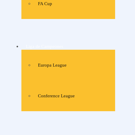
FA Cup
Liga de Campeones
Europa League
Conference League