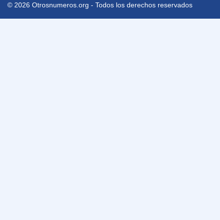
© 2026 Otrosnumeros.org - Todos los derechos reservados