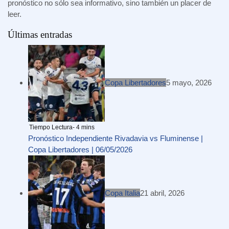
pronóstico no sólo sea informativo, sino también un placer de
leer.
Últimas entradas
Copa Libertadores
5 mayo, 2026
Pronóstico Independiente Rivadavia vs Fluminense |
Copa Libertadores | 06/05/2026
Copa Italia
21 abril, 2026