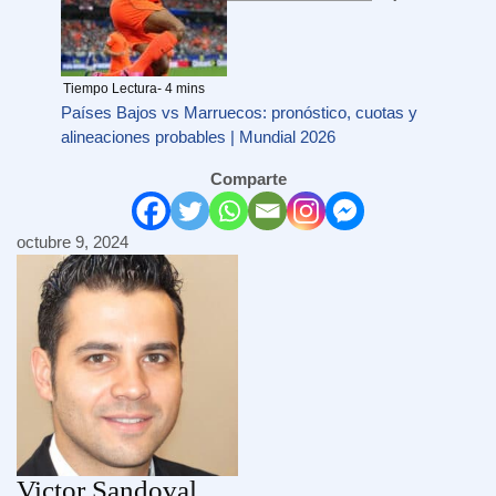
Países Bajos vs Marruecos: pronóstico, cuotas y
alineaciones probables | Mundial 2026
Comparte
octubre 9, 2024
Victor Sandoval