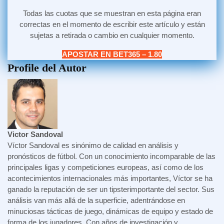
Todas las cuotas que se muestran en esta página eran
correctas en el momento de escribir este artículo y están
sujetas a retirada o cambio en cualquier momento.
APOSTAR EN BET365 – 1.80
Profile del Autor
Victor Sandoval
Víctor Sandoval es sinónimo de calidad en análisis y
pronósticos de fútbol. Con un conocimiento incomparable de las
principales ligas y competiciones europeas, así como de los
acontecimientos internacionales más importantes, Víctor se ha
ganado la reputación de ser un tipsterimportante del sector. Sus
análisis van más allá de la superficie, adentrándose en
minuciosas tácticas de juego, dinámicas de equipo y estado de
forma de los jugadores. Con años de investigación y