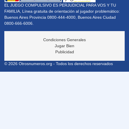
EL JUEGO COMPULSIVO ES PERJUDICIAL PARA VOS Y TU
FAMILIA, Línea gratuita de orientación al jugador problemático:
Buenos Aires Provincia 0800-444-4000, Buenos Aires Ciudad
0800-666-6006.
Condiciones Generales
Jugar Bien
Publicidad
© 2026 Otrosnumeros.org - Todos los derechos reservados