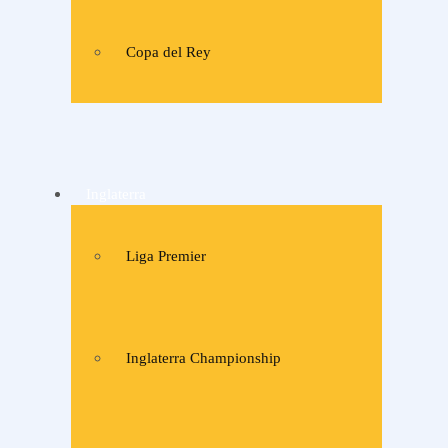
Copa del Rey
Inglaterra
Liga Premier
Inglaterra Championship