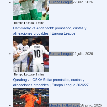
Europa League
22 julio, 2026
Hammarby vs Anderlecht: pronóstico, cuotas y
alineaciones probables | Europa League
Europa League
22 julio, 2026
Qarabag vs CSKA Sofía: pronóstico, cuotas y
alineaciones probables | Europa League 2026/27
Mundial Futbol 2026
28 junio, 2026