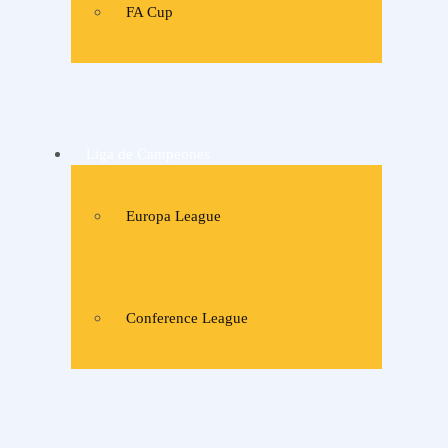
FA Cup
Liga de Campeones
Europa League
Conference League