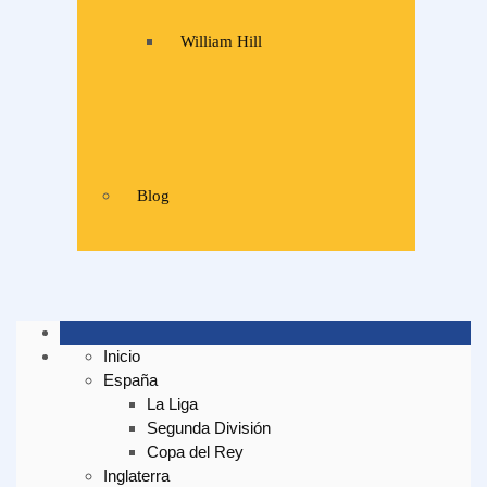
William Hill
Blog
Inicio
España
La Liga
Segunda División
Copa del Rey
Inglaterra