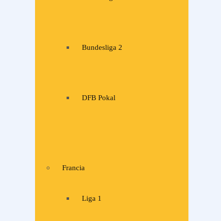
Bundesliga 2
DFB Pokal
Francia
Liga 1