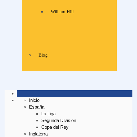
William Hill
Blog
Inicio
España
La Liga
Segunda División
Copa del Rey
Inglaterra