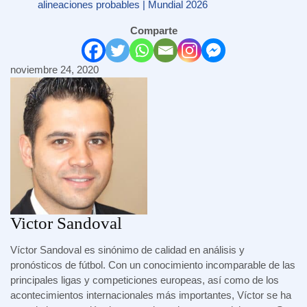
alineaciones probables | Mundial 2026
Comparte
noviembre 24, 2020
Victor Sandoval
Víctor Sandoval es sinónimo de calidad en análisis y
pronósticos de fútbol. Con un conocimiento incomparable de las
principales ligas y competiciones europeas, así como de los
acontecimientos internacionales más importantes, Víctor se ha