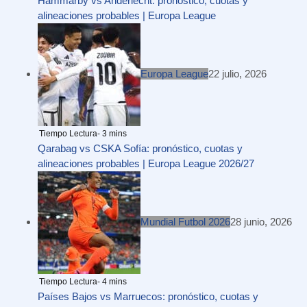
Hammarby vs Anderlecht: pronóstico, cuotas y
alineaciones probables | Europa League
Europa League
22 julio, 2026
Qarabag vs CSKA Sofía: pronóstico, cuotas y
alineaciones probables | Europa League 2026/27
Mundial Futbol 2026
28 junio, 2026
Países Bajos vs Marruecos: pronóstico, cuotas y