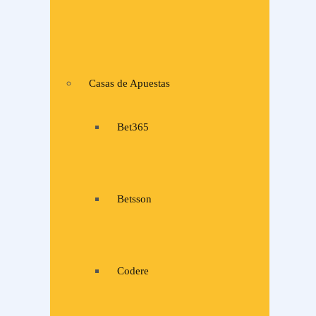
Casas de Apuestas
Bet365
Betsson
Codere