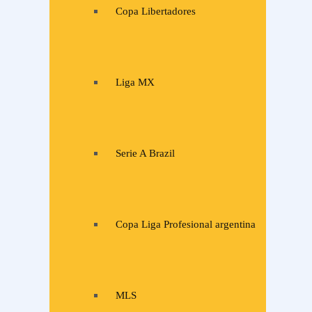
Copa Libertadores
Liga MX
Serie A Brazil
Copa Liga Profesional argentina
MLS