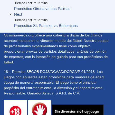
Pronóstico Girona vs Las Palmas
Next
Pronóstico St. Patricks vs Bohemians
Otrosnumeros.org ofrece una cobertura diaria de los últimos
acontecimientos en el vibrante mundo del fútbol. Nuestro equipo
de profesionales experimentados tiene como objetivo
proporcionar previas de partidos detallados, análisis de opinión
de expertos, con la intención de guiarlo para sus pronósticos de
fútbol.
18+, Permiso SEGOB DGJS/DGAAD/DCRCA/P-01/2018. Los
juegos con apuestas están prohibidos para menores de edad.
Juega de manera responsable. El juego tiene el principal
propósito del entretenimiento, la diversión y el esparcimiento.
Responsable: Ganador Azteca, S.A.P.I. de C.V.