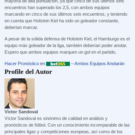
mayoría de alta puntuación, ya que cinco de sus últimos seis
encuentros han superado los 2,5, con ambos equipos
marcando en cinco de sus últimos seis encuentros, y teniendo
en cuenta que Holstein Kiel ha sido un goleador constante,
deberían marcar.
A pesar de la sólida defensa de Holstein Kiel, el Hamburgo es el
equipo más goleador de la liga, también deberían poder anotar.
Espero que ambos equipos marquen un gol en el partido.
Hacer Pronóstico en
– Ambos Equipos Anotarán
Profile del Autor
Victor Sandoval
Víctor Sandoval es sinónimo de calidad en análisis y
pronósticos de fútbol. Con un conocimiento incomparable de las
principales ligas y competiciones europeas, así como de los