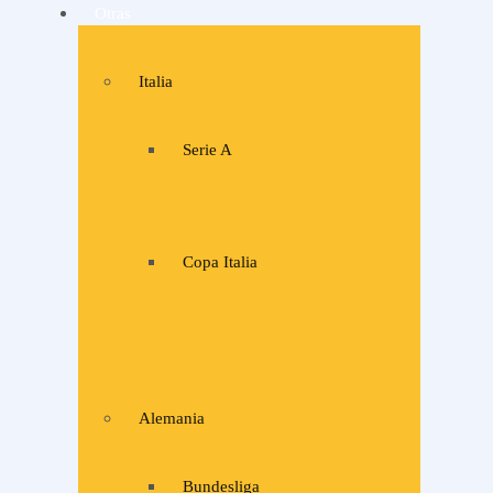
Otras
Italia
Serie A
Copa Italia
Alemania
Bundesliga