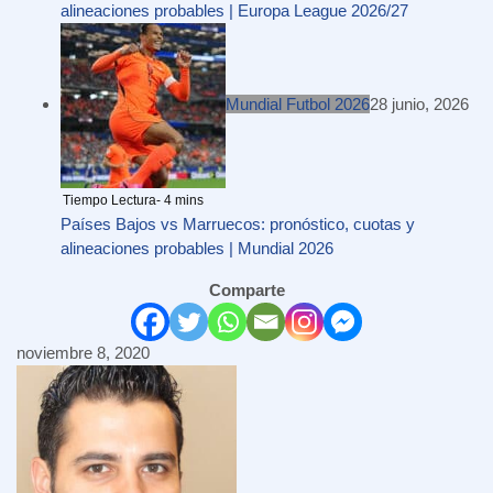
alineaciones probables | Europa League 2026/27
Mundial Futbol 2026
28 junio, 2026
Países Bajos vs Marruecos: pronóstico, cuotas y
alineaciones probables | Mundial 2026
Comparte
noviembre 8, 2020