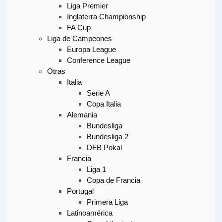
Liga Premier
Inglaterra Championship
FA Cup
Liga de Campeones
Europa League
Conference League
Otras
Italia
Serie A
Copa Italia
Alemania
Bundesliga
Bundesliga 2
DFB Pokal
Francia
Liga 1
Copa de Francia
Portugal
Primera Liga
Latinoamérica