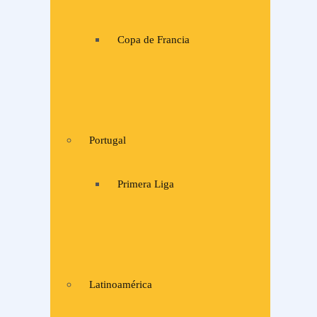
Copa de Francia
Portugal
Primera Liga
Latinoamérica