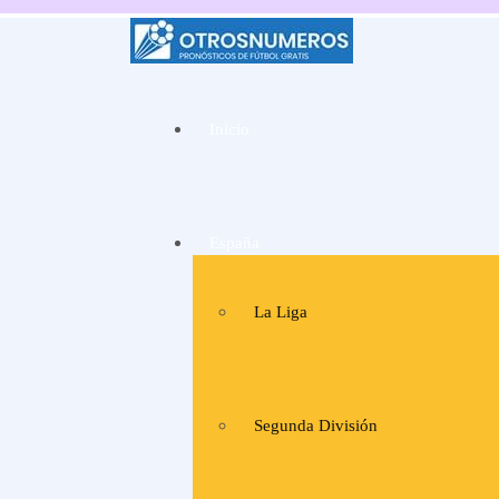
La mejor web de 
de expertos
Inicio
España
La Liga
Segunda División