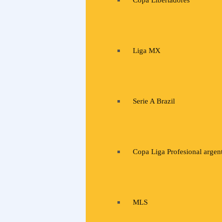
Copa Libertadores
Liga MX
Serie A Brazil
Copa Liga Profesional argen
MLS