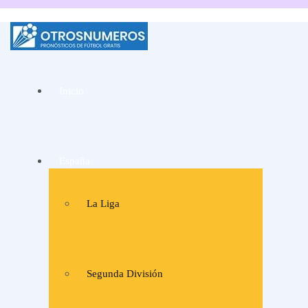
La mejor web de
Pronósticos de fútbol
Inicio
y consejos de apuestas
de expertos
España
La Liga
Segunda División