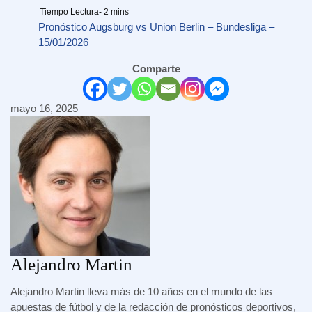
Pronóstico Augsburg vs Union Berlin – Bundesliga –
15/01/2026
Comparte
mayo 16, 2025
Alejandro Martin
Alejandro Martin lleva más de 10 años en el mundo de las
apuestas de fútbol y de la redacción de pronósticos deportivos,