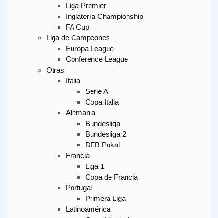
Liga Premier
Inglaterra Championship
FA Cup
Liga de Campeones
Europa League
Conference League
Otras
Italia
Serie A
Copa Italia
Alemania
Bundesliga
Bundesliga 2
DFB Pokal
Francia
Liga 1
Copa de Francia
Portugal
Primera Liga
Latinoamérica