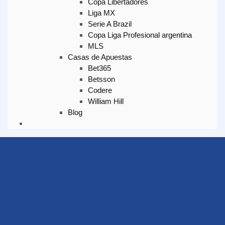
Copa Libertadores
Liga MX
Serie A Brazil
Copa Liga Profesional argentina
MLS
Casas de Apuestas
Bet365
Betsson
Codere
William Hill
Blog