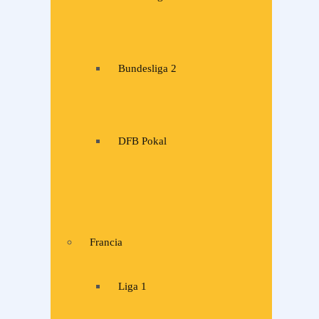
Bundesliga 2
DFB Pokal
Francia
Liga 1