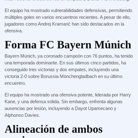
El equipo ha mostrado vulnerabilidades defensivas, permitiendo
múltiples goles en varios encuentros recientes. A pesar de ello,
jugadores como Andrej Kramarić han sido destacados en la
ofensiva.
Forma FC Bayern Múnich
Bayern Múnich, ya coronado campeón con 76 puntos, ha tenido
una temporada dominante. En sus últimos cinco partidos, ha
conseguido tres victorias y dos empates, incluyendo una
victoria 2-0 sobre Borussia Mönchengladbach en su último
encuentro.
El equipo ha mostrado una ofensiva potente, liderada por Harry
Kane, y una defensa sólida. Sin embargo, enfrenta algunas
ausencias por lesión, incluyendo a Dayot Upamecano y
Alphonso Davies.
Alineación de ambos