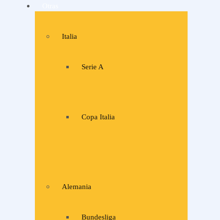
Otras
Italia
Serie A
Copa Italia
Alemania
Bundesliga