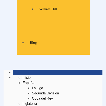
William Hill
Blog
Inicio
España
La Liga
Segunda División
Copa del Rey
Inglaterra