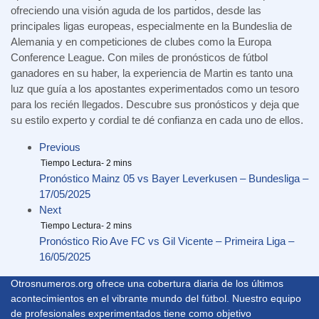
ofreciendo una visión aguda de los partidos, desde las
principales ligas europeas, especialmente en la Bundeslia de
Alemania y en competiciones de clubes como la Europa
Conference League. Con miles de pronósticos de fútbol
ganadores en su haber, la experiencia de Martin es tanto una
luz que guía a los apostantes experimentados como un tesoro
para los recién llegados. Descubre sus pronósticos y deja que
su estilo experto y cordial te dé confianza en cada uno de ellos.
Previous
Pronóstico Mainz 05 vs Bayer Leverkusen – Bundesliga –
17/05/2025
Next
Pronóstico Rio Ave FC vs Gil Vicente – Primeira Liga –
16/05/2025
Otrosnumeros.org ofrece una cobertura diaria de los últimos
acontecimientos en el vibrante mundo del fútbol. Nuestro equipo
de profesionales experimentados tiene como objetivo