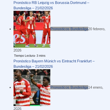
Pronóstico RB Leipzig vs Borussia Dortmund –
Bundesliga – 21/02/2026
Pronosticos Bundesliga
20 febrero,
2026
Pronóstico Bayern Múnich vs Eintracht Frankfurt –
Bundesliga – 21/02/2026
Pronosticos Bundesliga
14 enero,
2026