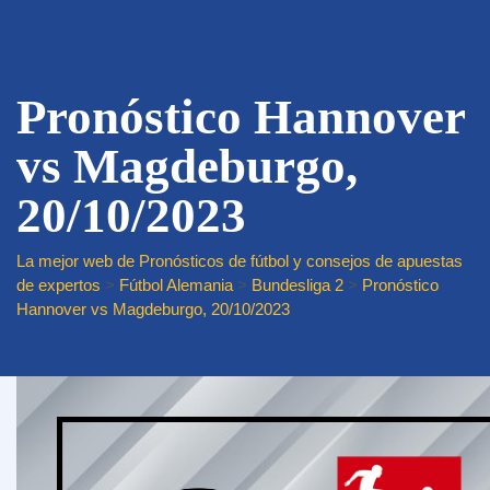
Pronóstico Hannover
vs Magdeburgo,
20/10/2023
La mejor web de Pronósticos de fútbol y consejos de apuestas
de expertos
>
Fútbol Alemania
>
Bundesliga 2
>
Pronóstico
Hannover vs Magdeburgo, 20/10/2023