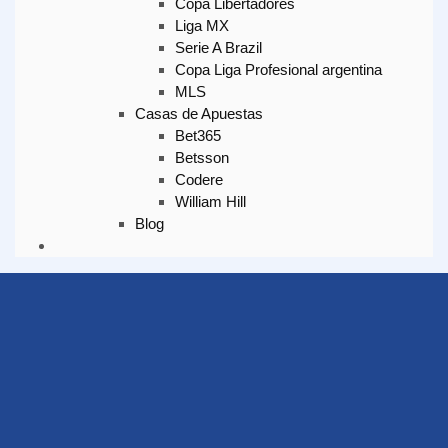
Copa Libertadores
Liga MX
Serie A Brazil
Copa Liga Profesional argentina
MLS
Casas de Apuestas
Bet365
Betsson
Codere
William Hill
Blog