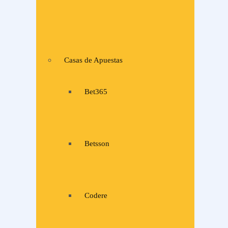
Casas de Apuestas
Bet365
Betsson
Codere