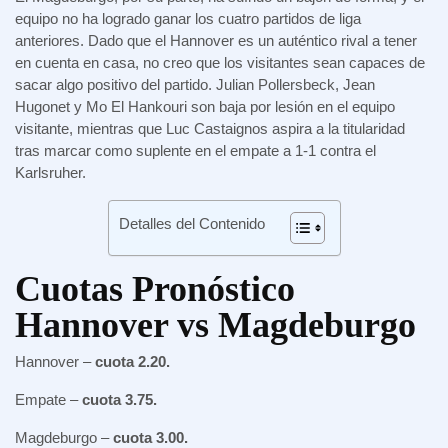
equipo no ha logrado ganar los cuatro partidos de liga
anteriores. Dado que el Hannover es un auténtico rival a tener
en cuenta en casa, no creo que los visitantes sean capaces de
sacar algo positivo del partido. Julian Pollersbeck, Jean
Hugonet y Mo El Hankouri son baja por lesión en el equipo
visitante, mientras que Luc Castaignos aspira a la titularidad
tras marcar como suplente en el empate a 1-1 contra el
Karlsruher.
Detalles del Contenido
Cuotas Pronóstico
Hannover vs Magdeburgo
Hannover –
cuota 2.20.
Empate –
cuota 3.75.
Magdeburgo –
cuota 3.00.