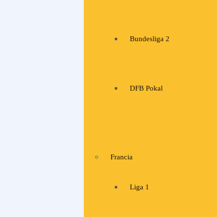
Bundesliga 2
DFB Pokal
Francia
Liga 1