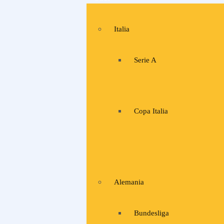
Italia
Serie A
Copa Italia
Alemania
Bundesliga