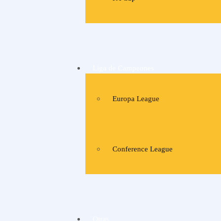
Liga de Campeones
Europa League
Conference League
Otras