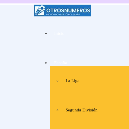
La mejor web de 
de expertos
Inicio
España
La Liga
Segunda División