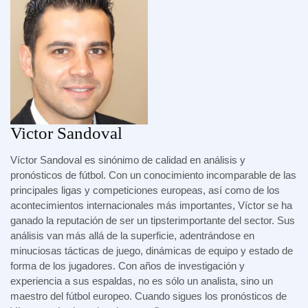
Victor Sandoval
Víctor Sandoval es sinónimo de calidad en análisis y
pronósticos de fútbol. Con un conocimiento incomparable de las
principales ligas y competiciones europeas, así como de los
acontecimientos internacionales más importantes, Víctor se ha
ganado la reputación de ser un tipsterimportante del sector. Sus
análisis van más allá de la superficie, adentrándose en
minuciosas tácticas de juego, dinámicas de equipo y estado de
forma de los jugadores. Con años de investigación y
experiencia a sus espaldas, no es sólo un analista, sino un
maestro del fútbol europeo. Cuando sigues los pronósticos de