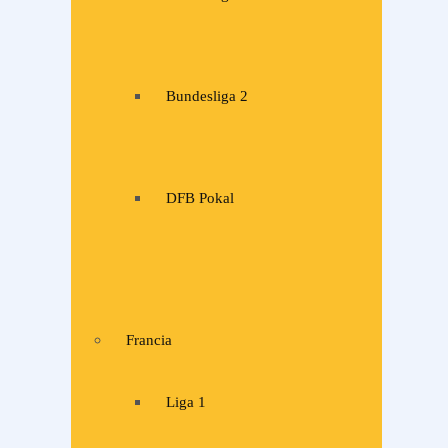
Bundesliga 2
DFB Pokal
Francia
Liga 1