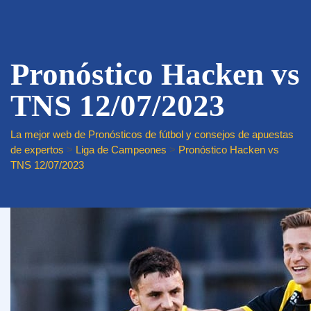
Pronóstico Hacken vs
TNS 12/07/2023
La mejor web de Pronósticos de fútbol y consejos de apuestas
de expertos
>
Liga de Campeones
>
Pronóstico Hacken vs
TNS 12/07/2023