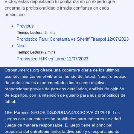
Víctor, estás depositando tu confianza en un experto que
encarna la profesionalidad e irradia confianza en cada
predicción.
Previous
Pronóstico Farul Constanta vs Sheriff Tiraspol 12/07/2023
Next
Pronóstico HJK vs Larne 12/07/2023
Otrosnumeros.org ofrece una cobertura diaria de los últimos
acontecimientos en el vibrante mundo del fútbol. Nuestro equipo
de profesionales experimentados tiene como objetivo
proporcionar previas de partidos detallados, análisis de opinión
de expertos, con la intención de guiarlo para sus pronósticos de
fútbol.
18+, Permiso SEGOB DGJS/DGAAD/DCRCA/P-01/2018. Los
juegos con apuestas están prohibidos para menores de edad.
Juega de manera responsable. El juego tiene el principal
propósito del entretenimiento, la diversión y el esparcimiento.