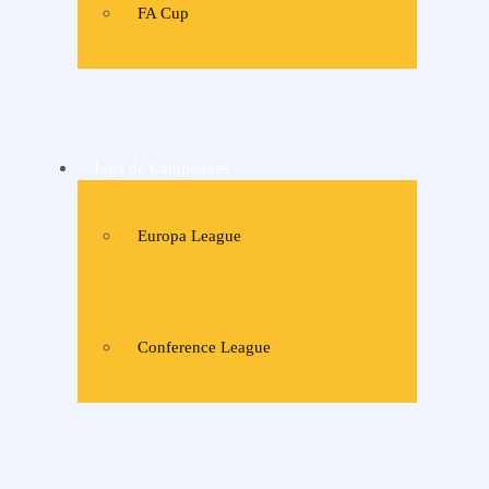
FA Cup
Liga de Campeones
Europa League
Conference League