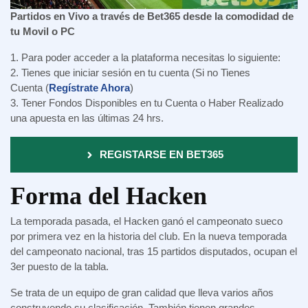
Partidos en Vivo a través de Bet365 desde la comodidad de
tu Movil o PC
1. Para poder acceder a la plataforma necesitas lo siguiente:
2. Tienes que iniciar sesión en tu cuenta (Si no Tienes
Cuenta (
Regístrate Ahora
)
3. Tener Fondos Disponibles en tu Cuenta o Haber Realizado
una apuesta en las últimas 24 hrs.
REGISTARSE EN BET365
Forma del Hacken
La temporada pasada, el Hacken ganó el campeonato sueco
por primera vez en la historia del club. En la nueva temporada
del campeonato nacional, tras 15 partidos disputados, ocupan el
3er puesto de la tabla.
Se trata de un equipo de gran calidad que lleva varios años
construyendo su clasificación. También tienen grandes