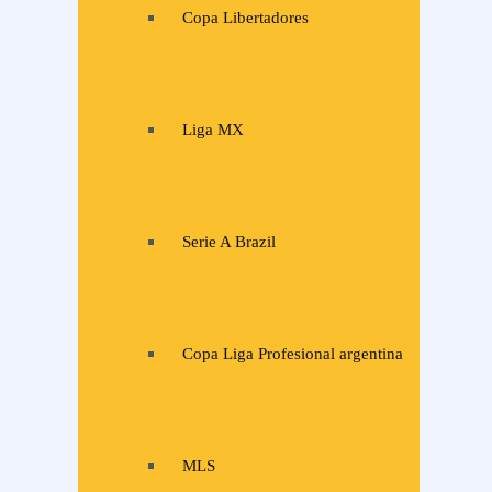
Copa Libertadores
Liga MX
Serie A Brazil
Copa Liga Profesional argentina
MLS