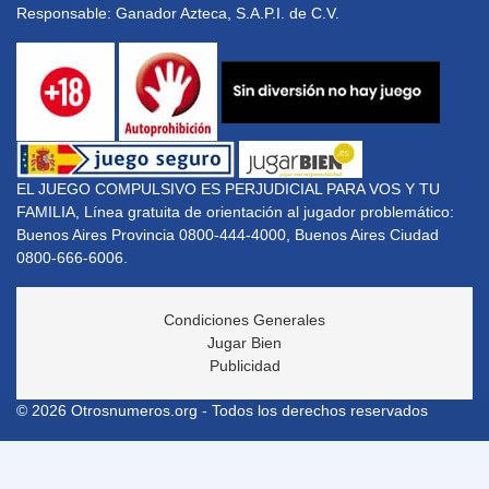
Responsable: Ganador Azteca, S.A.P.I. de C.V.
EL JUEGO COMPULSIVO ES PERJUDICIAL PARA VOS Y TU
FAMILIA, Línea gratuita de orientación al jugador problemático:
Buenos Aires Provincia 0800-444-4000, Buenos Aires Ciudad
0800-666-6006.
Condiciones Generales
Jugar Bien
Publicidad
© 2026 Otrosnumeros.org - Todos los derechos reservados