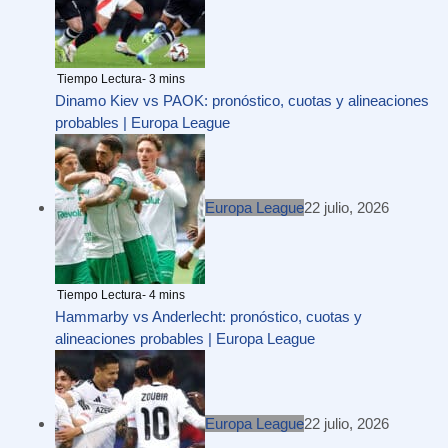
Dinamo Kiev vs PAOK: pronóstico, cuotas y alineaciones
probables | Europa League
Europa League
22 julio, 2026
Hammarby vs Anderlecht: pronóstico, cuotas y
alineaciones probables | Europa League
Europa League
22 julio, 2026