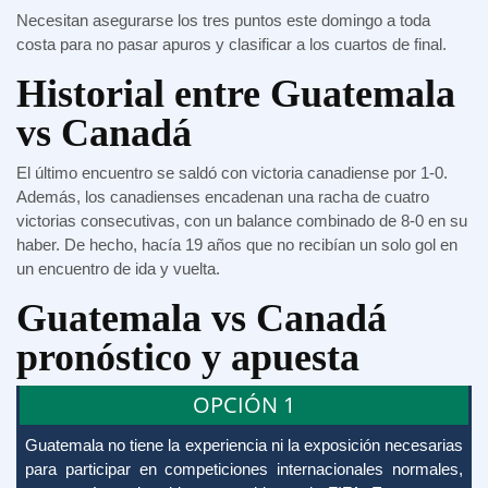
Necesitan asegurarse los tres puntos este domingo a toda
costa para no pasar apuros y clasificar a los cuartos de final.
Historial entre Guatemala
vs Canadá
El último encuentro se saldó con victoria canadiense por 1-0.
Además, los canadienses encadenan una racha de cuatro
victorias consecutivas, con un balance combinado de 8-0 en su
haber. De hecho, hacía 19 años que no recibían un solo gol en
un encuentro de ida y vuelta.
Guatemala vs Canadá
pronóstico y apuesta
OPCIÓN 1
Guatemala no tiene la experiencia ni la exposición necesarias
para participar en competiciones internacionales normales,