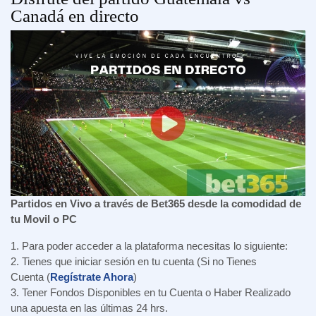
Canadá en directo
Partidos en Vivo a través de Bet365 desde la comodidad de
tu Movil o PC
1. Para poder acceder a la plataforma necesitas lo siguiente:
2. Tienes que iniciar sesión en tu cuenta (Si no Tienes
Cuenta (
Regístrate Ahora
)
3. Tener Fondos Disponibles en tu Cuenta o Haber Realizado
una apuesta en las últimas 24 hrs.