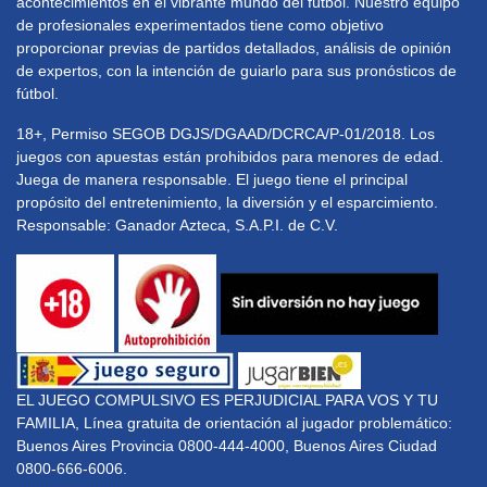
acontecimientos en el vibrante mundo del fútbol. Nuestro equipo
de profesionales experimentados tiene como objetivo
proporcionar previas de partidos detallados, análisis de opinión
de expertos, con la intención de guiarlo para sus pronósticos de
fútbol.
18+, Permiso SEGOB DGJS/DGAAD/DCRCA/P-01/2018. Los
juegos con apuestas están prohibidos para menores de edad.
Juega de manera responsable. El juego tiene el principal
propósito del entretenimiento, la diversión y el esparcimiento.
Responsable: Ganador Azteca, S.A.P.I. de C.V.
EL JUEGO COMPULSIVO ES PERJUDICIAL PARA VOS Y TU
FAMILIA, Línea gratuita de orientación al jugador problemático:
Buenos Aires Provincia 0800-444-4000, Buenos Aires Ciudad
0800-666-6006.