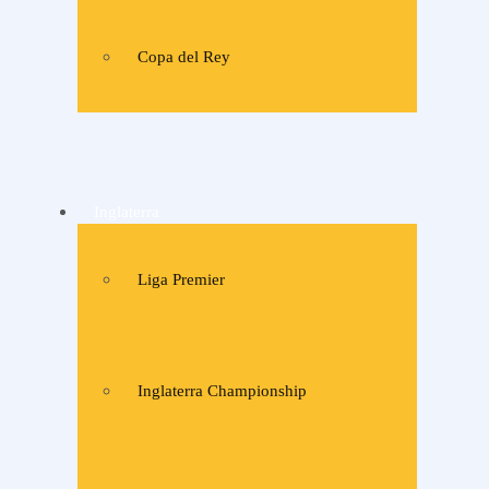
Copa del Rey
Inglaterra
Liga Premier
Inglaterra Championship