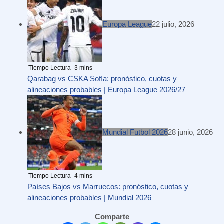
Europa League
22 julio, 2026
Qarabag vs CSKA Sofía: pronóstico, cuotas y
alineaciones probables | Europa League 2026/27
Mundial Futbol 2026
28 junio, 2026
Países Bajos vs Marruecos: pronóstico, cuotas y
alineaciones probables | Mundial 2026
Comparte