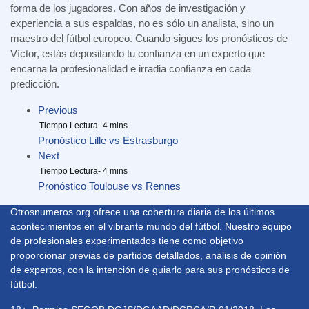
forma de los jugadores. Con años de investigación y
experiencia a sus espaldas, no es sólo un analista, sino un
maestro del fútbol europeo. Cuando sigues los pronósticos de
Víctor, estás depositando tu confianza en un experto que
encarna la profesionalidad e irradia confianza en cada
predicción.
Previous
Pronóstico Lille vs Estrasburgo
Next
Pronóstico Toulouse vs Rennes
Otrosnumeros.org ofrece una cobertura diaria de los últimos
acontecimientos en el vibrante mundo del fútbol. Nuestro equipo
de profesionales experimentados tiene como objetivo
proporcionar previas de partidos detallados, análisis de opinión
de expertos, con la intención de guiarlo para sus pronósticos de
fútbol.