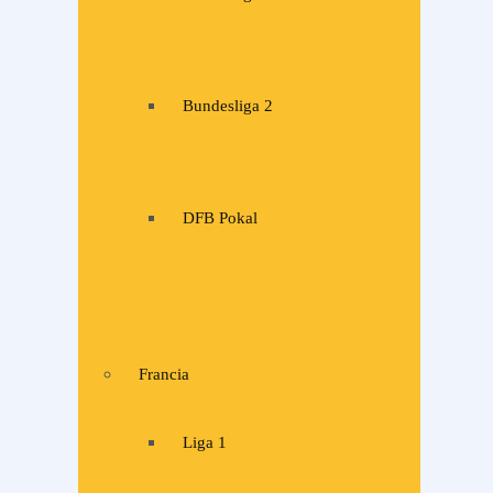
Bundesliga 2
DFB Pokal
Francia
Liga 1