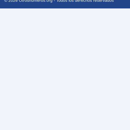
© 2026 Otrosnumeros.org - Todos los derechos reservados