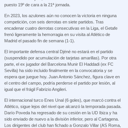
puesto 19º de cara a la 21ª jornada.
En 2023, los azulones aún no conocen la victoria en ninguna
competición, con seis derrotas en siete partidos. Tras
encadenar cuatro derrotas consecutivas en la Liga, el Getafe
frenó ligeramente la hemorragia en su visita al Atlético de
Madrid el pasado fin de semana (1-1).
El importante defensa central Djéné no estará en el partido
(suspendido por acumulación de tarjetas amarillas). Por otra
parte, el ex jugador del Barcelona Munir El Haddadi (ex FC
Sevilla) ha sido incluido finalmente en la convocatoria y se
espera que juegue hoy. Juan Antonio Sánchez, figura clave en
el centro del campo, podría perderse el partido por lesión, al
igual que el frágil Fabrizio Angileri.
El internacional turco Enes Unal (6 goles), que marcó contra el
Atlético, sigue lejos del nivel que alcanzó la temporada pasada.
Darío Poveda ha regresado de su cesión en la UD Ibiza y ha
sido enviado de nuevo a la división inferior, pero al Cartagena.
Los dirigentes del club han fichado a Gonzalo Villar (AS Roma,