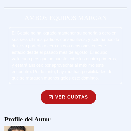
AMBOS EQUIPOS MARCAN
El Getafe no ha logrado mantener su portería a cero en
sus seis últimos partidos consecutivos, y sólo ha podido
dejar su portería a cero en dos ocasiones en este
estadio desde el pasado mes de agosto. El equipo
vallecano persigue un puesto entre los cuatro primeros,
y estará ansioso por aprovechar al máximo este
encuentro. Por lo tanto, hay muchas posibilidades de
que se marquen muchos goles este domingo.
VER CUOTAS
Profile del Autor