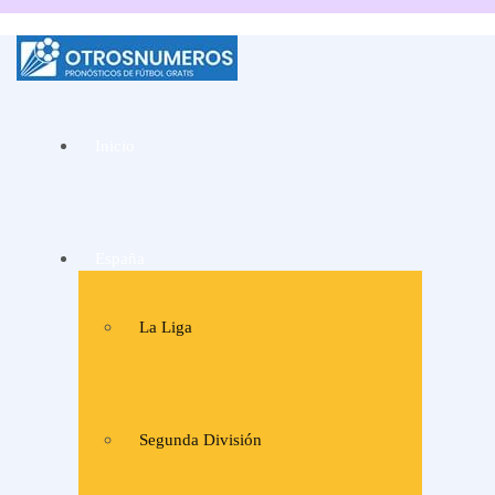
La mejor web de
Pronósticos de fútbol
Inicio
y consejos de apuestas
de expertos
España
La Liga
Segunda División