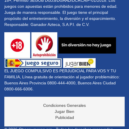
18+, Permiso SEGOB DGJS/DGAAD/DCRCA/P-01/2018. Los
juegos con apuestas están prohibidos para menores de edad.
Juega de manera responsable. El juego tiene el principal
propósito del entretenimiento, la diversión y el esparcimiento.
Responsable: Ganador Azteca, S.A.P.I. de C.V.
EL JUEGO COMPULSIVO ES PERJUDICIAL PARA VOS Y TU
FAMILIA, Línea gratuita de orientación al jugador problemático:
Buenos Aires Provincia 0800-444-4000, Buenos Aires Ciudad
0800-666-6006.
Condiciones Generales
Jugar Bien
Publicidad