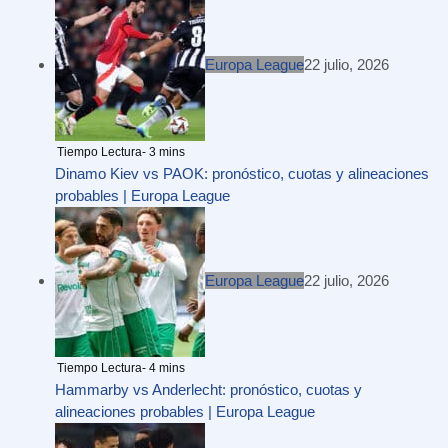
Europa League
22 julio, 2026
Dinamo Kiev vs PAOK: pronóstico, cuotas y alineaciones
probables | Europa League
Europa League
22 julio, 2026
Hammarby vs Anderlecht: pronóstico, cuotas y
alineaciones probables | Europa League