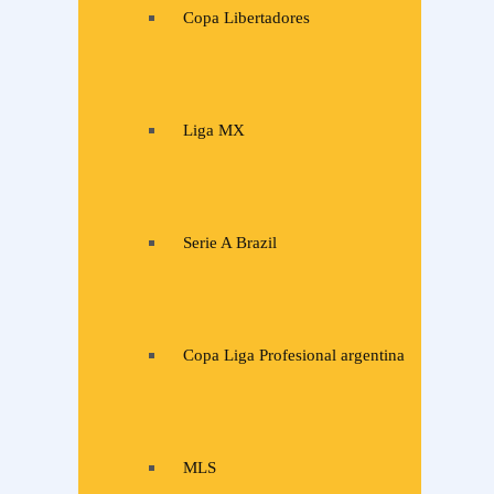
Copa Libertadores
Liga MX
Serie A Brazil
Copa Liga Profesional argentina
MLS