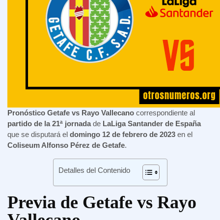
Pronóstico Getafe vs Rayo Vallecano
correspondiente al
partido de la 21ª jornada
de
LaLiga Santander de España
que se disputará el
domingo 12 de febrero de 2023
en el
Coliseum Alfonso Pérez de Getafe
.
Detalles del Contenido
Previa de Getafe vs Rayo