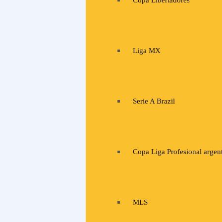
Copa Libertadores
Liga MX
Serie A Brazil
Copa Liga Profesional argen
MLS