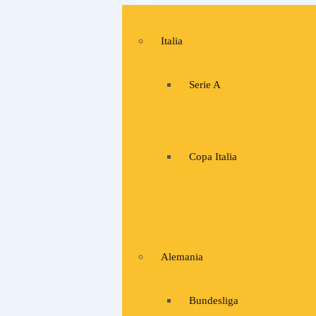
Italia
Serie A
Copa Italia
Alemania
Bundesliga