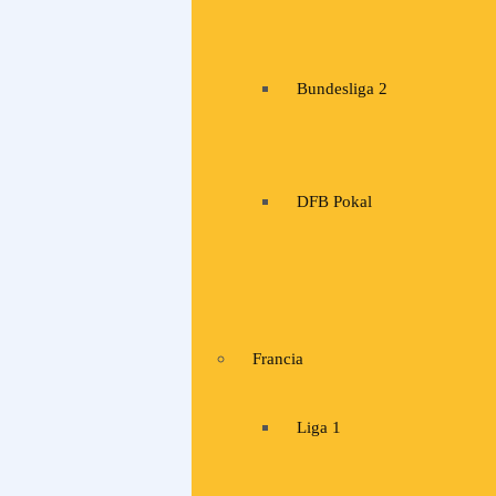
Bundesliga 2
DFB Pokal
Francia
Liga 1