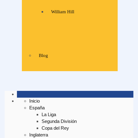
William Hill
Blog
Inicio
España
La Liga
Segunda División
Copa del Rey
Inglaterra