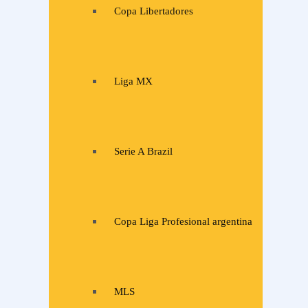
Copa Libertadores
Liga MX
Serie A Brazil
Copa Liga Profesional argentina
MLS