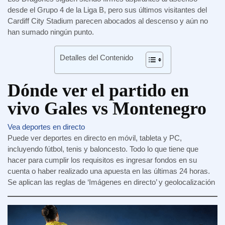
desde el Grupo 4 de la Liga B, pero sus últimos visitantes del
Cardiff City Stadium parecen abocados al descenso y aún no
han sumado ningún punto.
Detalles del Contenido
Dónde ver el partido en
vivo Gales vs Montenegro
Vea deportes en directo
Puede ver deportes en directo en móvil, tableta y PC,
incluyendo fútbol, tenis y baloncesto. Todo lo que tiene que
hacer para cumplir los requisitos es ingresar fondos en su
cuenta o haber realizado una apuesta en las últimas 24 horas.
Se aplican las reglas de ‘Imágenes en directo’ y geolocalización