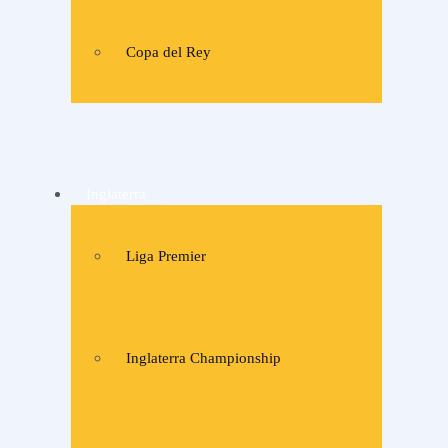
Copa del Rey
Inglaterra
Liga Premier
Inglaterra Championship