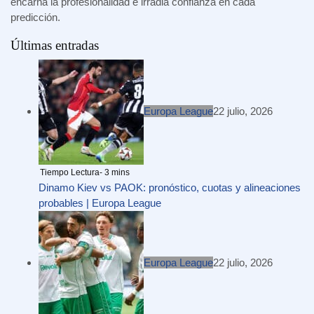
encarna la profesionalidad e irradia confianza en cada
predicción.
Últimas entradas
Europa League
22 julio, 2026
Dinamo Kiev vs PAOK: pronóstico, cuotas y alineaciones
probables | Europa League
Europa League
22 julio, 2026