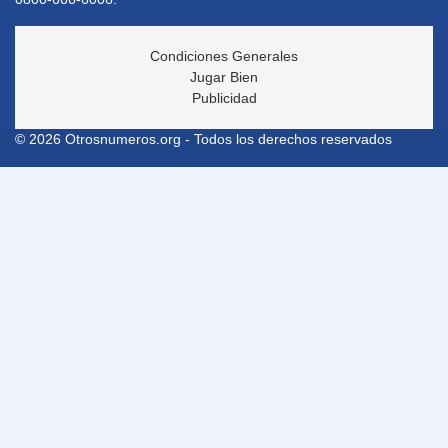
Condiciones Generales
Jugar Bien
Publicidad
© 2026 Otrosnumeros.org - Todos los derechos reservados