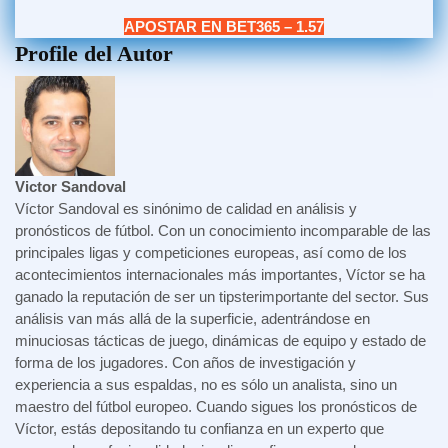
APOSTAR EN BET365 – 1.57
Profile del Autor
Victor Sandoval
Víctor Sandoval es sinónimo de calidad en análisis y
pronósticos de fútbol. Con un conocimiento incomparable de las
principales ligas y competiciones europeas, así como de los
acontecimientos internacionales más importantes, Víctor se ha
ganado la reputación de ser un tipsterimportante del sector. Sus
análisis van más allá de la superficie, adentrándose en
minuciosas tácticas de juego, dinámicas de equipo y estado de
forma de los jugadores. Con años de investigación y
experiencia a sus espaldas, no es sólo un analista, sino un
maestro del fútbol europeo. Cuando sigues los pronósticos de
Víctor, estás depositando tu confianza en un experto que