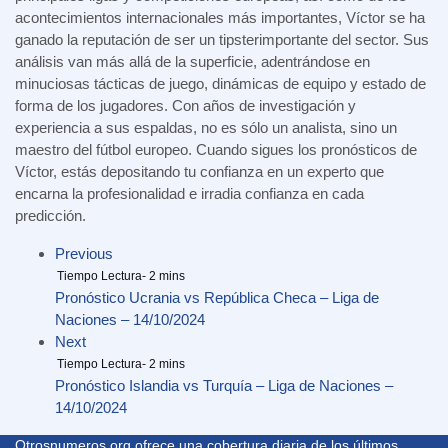
acontecimientos internacionales más importantes, Víctor se ha
ganado la reputación de ser un tipsterimportante del sector. Sus
análisis van más allá de la superficie, adentrándose en
minuciosas tácticas de juego, dinámicas de equipo y estado de
forma de los jugadores. Con años de investigación y
experiencia a sus espaldas, no es sólo un analista, sino un
maestro del fútbol europeo. Cuando sigues los pronósticos de
Víctor, estás depositando tu confianza en un experto que
encarna la profesionalidad e irradia confianza en cada
predicción.
Previous
Pronóstico Ucrania vs República Checa – Liga de
Naciones – 14/10/2024
Next
Pronóstico Islandia vs Turquía – Liga de Naciones –
14/10/2024
Otrosnumeros.org ofrece una cobertura diaria de los últimos