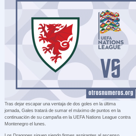
Tras dejar escapar una ventaja de dos goles en la última
jornada, Gales tratará de sumar el máximo de puntos en la
continuación de su campaña en la UEFA Nations League contra
Montenegro el lunes.
Los Dragones siguen siendo firmes aspirantes al ascenso