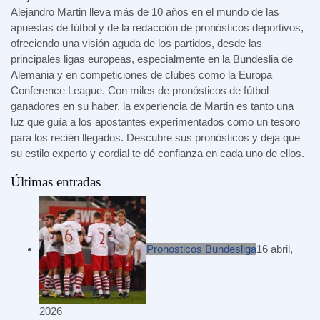
Alejandro Martin lleva más de 10 años en el mundo de las
apuestas de fútbol y de la redacción de pronósticos deportivos,
ofreciendo una visión aguda de los partidos, desde las
principales ligas europeas, especialmente en la Bundeslia de
Alemania y en competiciones de clubes como la Europa
Conference League. Con miles de pronósticos de fútbol
ganadores en su haber, la experiencia de Martin es tanto una
luz que guía a los apostantes experimentados como un tesoro
para los recién llegados. Descubre sus pronósticos y deja que
su estilo experto y cordial te dé confianza en cada uno de ellos.
Últimas entradas
Pronosticos Bundesliga
16 abril,
2026