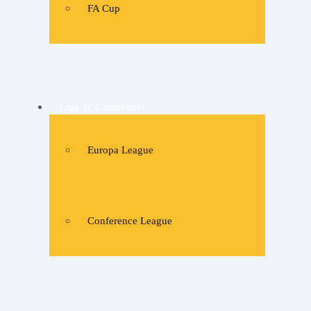
FA Cup
Liga de Campeones
Europa League
Conference League