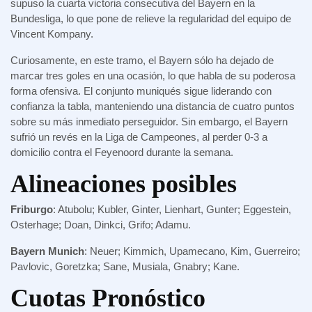
supuso la cuarta victoria consecutiva del Bayern en la
Bundesliga, lo que pone de relieve la regularidad del equipo de
Vincent Kompany.
Curiosamente, en este tramo, el Bayern sólo ha dejado de
marcar tres goles en una ocasión, lo que habla de su poderosa
forma ofensiva. El conjunto muniqués sigue liderando con
confianza la tabla, manteniendo una distancia de cuatro puntos
sobre su más inmediato perseguidor. Sin embargo, el Bayern
sufrió un revés en la Liga de Campeones, al perder 0-3 a
domicilio contra el Feyenoord durante la semana.
Alineaciones posibles
Friburgo
: Atubolu; Kubler, Ginter, Lienhart, Gunter; Eggestein,
Osterhage; Doan, Dinkci, Grifo; Adamu.
Bayern Munich
: Neuer; Kimmich, Upamecano, Kim, Guerreiro;
Pavlovic, Goretzka; Sane, Musiala, Gnabry; Kane.
Cuotas Pronóstico