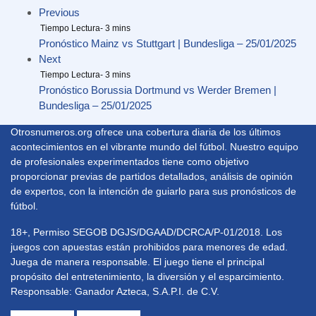
Previous
Pronóstico Mainz vs Stuttgart | Bundesliga – 25/01/2025
Next
Pronóstico Borussia Dortmund vs Werder Bremen |
Bundesliga – 25/01/2025
Otrosnumeros.org ofrece una cobertura diaria de los últimos
acontecimientos en el vibrante mundo del fútbol. Nuestro equipo
de profesionales experimentados tiene como objetivo
proporcionar previas de partidos detallados, análisis de opinión
de expertos, con la intención de guiarlo para sus pronósticos de
fútbol.
18+, Permiso SEGOB DGJS/DGAAD/DCRCA/P-01/2018. Los
juegos con apuestas están prohibidos para menores de edad.
Juega de manera responsable. El juego tiene el principal
propósito del entretenimiento, la diversión y el esparcimiento.
Responsable: Ganador Azteca, S.A.P.I. de C.V.