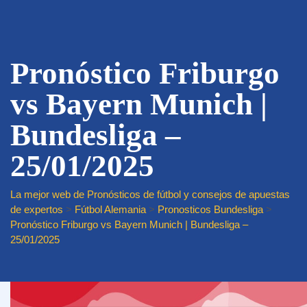
Pronóstico Friburgo
vs Bayern Munich |
Bundesliga –
25/01/2025
La mejor web de Pronósticos de fútbol y consejos de apuestas
de expertos
>
Fútbol Alemania
>
Pronosticos Bundesliga
>
Pronóstico Friburgo vs Bayern Munich | Bundesliga –
25/01/2025