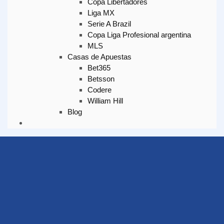
Copa Libertadores
Liga MX
Serie A Brazil
Copa Liga Profesional argentina
MLS
Casas de Apuestas
Bet365
Betsson
Codere
William Hill
Blog