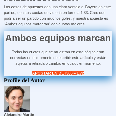
Las casas de apuestas dan una clara ventaja al Bayern en este
partido, con sus cuotas de victoria en torno a 1.33. Creo que
podría ser un partido con muchos goles, y nuestra apuesta es
“Ambos equipos marcarán” con cuotas mejores.
Ambos equipos marcan
Todas las cuotas que se muestran en esta página eran
correctas en el momento de escribir este artículo y están
sujetas a retirada o cambio en cualquier momento.
APOSTAR EN BET365 – 1.72
Profile del Autor
Alejandro Martin