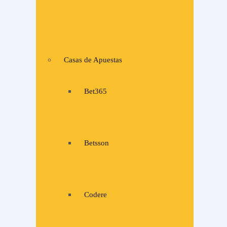
Casas de Apuestas
Bet365
Betsson
Codere