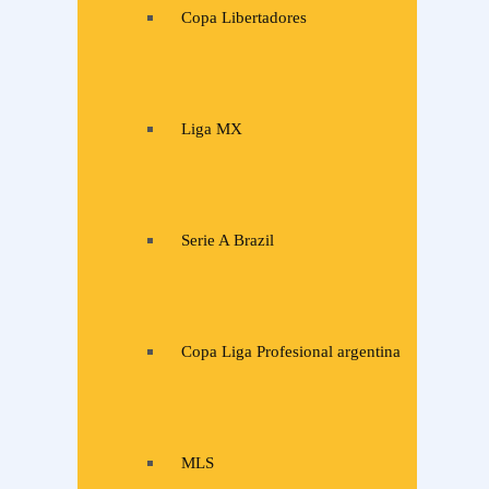
Copa Libertadores
Liga MX
Serie A Brazil
Copa Liga Profesional argentina
MLS