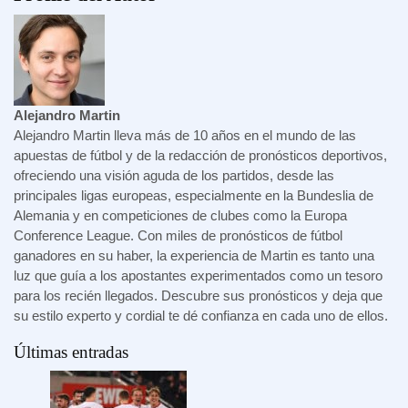
Alejandro Martin
Alejandro Martin lleva más de 10 años en el mundo de las
apuestas de fútbol y de la redacción de pronósticos deportivos,
ofreciendo una visión aguda de los partidos, desde las
principales ligas europeas, especialmente en la Bundeslia de
Alemania y en competiciones de clubes como la Europa
Conference League. Con miles de pronósticos de fútbol
ganadores en su haber, la experiencia de Martin es tanto una
luz que guía a los apostantes experimentados como un tesoro
para los recién llegados. Descubre sus pronósticos y deja que
su estilo experto y cordial te dé confianza en cada uno de ellos.
Últimas entradas