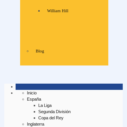
William Hill
Blog
Inicio
España
La Liga
Segunda División
Copa del Rey
Inglaterra