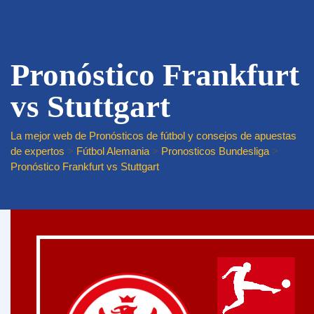
Pronóstico Frankfurt
vs Stuttgart
La mejor web de Pronósticos de fútbol y consejos de apuestas
de expertos
>
Fútbol Alemania
>
Pronosticos Bundesliga
>
Pronóstico Frankfurt vs Stuttgart