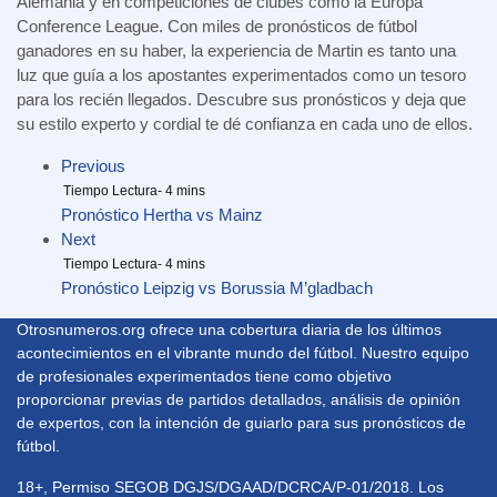
Alemania y en competiciones de clubes como la Europa
Conference League. Con miles de pronósticos de fútbol
ganadores en su haber, la experiencia de Martin es tanto una
luz que guía a los apostantes experimentados como un tesoro
para los recién llegados. Descubre sus pronósticos y deja que
su estilo experto y cordial te dé confianza en cada uno de ellos.
Previous
Pronóstico Hertha vs Mainz
Next
Pronóstico Leipzig vs Borussia M’gladbach
Otrosnumeros.org ofrece una cobertura diaria de los últimos
acontecimientos en el vibrante mundo del fútbol. Nuestro equipo
de profesionales experimentados tiene como objetivo
proporcionar previas de partidos detallados, análisis de opinión
de expertos, con la intención de guiarlo para sus pronósticos de
fútbol.
18+, Permiso SEGOB DGJS/DGAAD/DCRCA/P-01/2018. Los