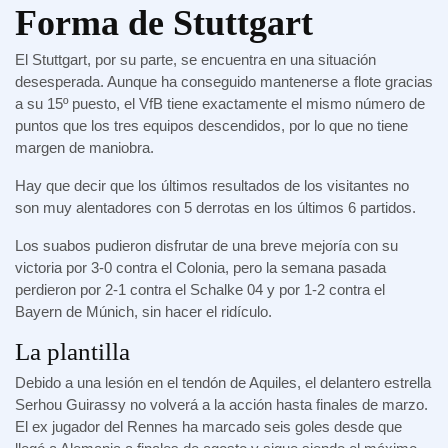
Forma de Stuttgart
El Stuttgart, por su parte, se encuentra en una situación
desesperada. Aunque ha conseguido mantenerse a flote gracias
a su 15º puesto, el VfB tiene exactamente el mismo número de
puntos que los tres equipos descendidos, por lo que no tiene
margen de maniobra.
Hay que decir que los últimos resultados de los visitantes no
son muy alentadores con 5 derrotas en los últimos 6 partidos.
Los suabos pudieron disfrutar de una breve mejoría con su
victoria por 3-0 contra el Colonia, pero la semana pasada
perdieron por 2-1 contra el Schalke 04 y por 1-2 contra el
Bayern de Múnich, sin hacer el ridículo.
La plantilla
Debido a una lesión en el tendón de Aquiles, el delantero estrella
Serhou Guirassy no volverá a la acción hasta finales de marzo.
El ex jugador del Rennes ha marcado seis goles desde que