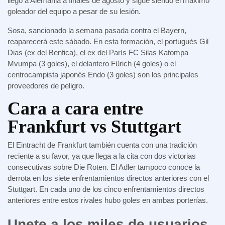
llegó a Alemania a finales de agosto y sigue siendo el máximo
goleador del equipo a pesar de su lesión.
Sosa, sancionado la semana pasada contra el Bayern,
reaparecerá este sábado. En esta formación, el portugués Gil
Dias (ex del Benfica), el ex del París FC Silas Katompa
Mvumpa (3 goles), el delantero Fürich (4 goles) o el
centrocampista japonés Endo (3 goles) son los principales
proveedores de peligro.
Cara a cara entre
Frankfurt vs Stuttgart
El Eintracht de Frankfurt también cuenta con una tradición
reciente a su favor, ya que llega a la cita con dos victorias
consecutivas sobre Die Roten. El Adler tampoco conoce la
derrota en los siete enfrentamientos directos anteriores con el
Stuttgart. En cada uno de los cinco enfrentamientos directos
anteriores entre estos rivales hubo goles en ambas porterías.
Unete a los miles de usuarios