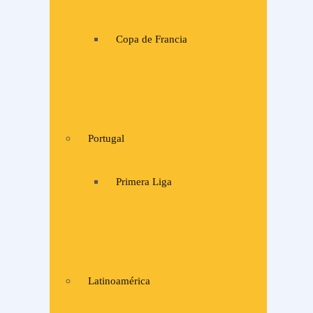
Copa de Francia
Portugal
Primera Liga
Latinoamérica