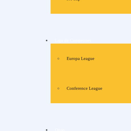
Liga de Campeones
Europa League
Conference League
Otras