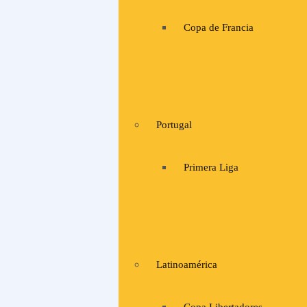
Copa de Francia
Portugal
Primera Liga
Latinoamérica