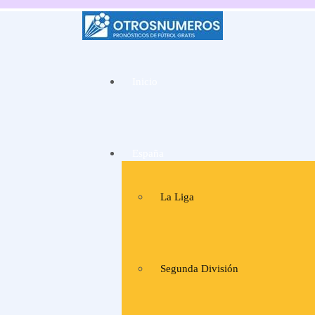
La mejor web de 
de expertos
Inicio
España
La Liga
Segunda División