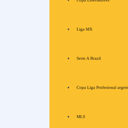
Copa Libertadores
Liga MX
Serie A Brazil
Copa Liga Profesional argen
MLS