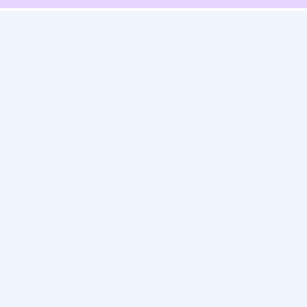
 consejos de apuestas