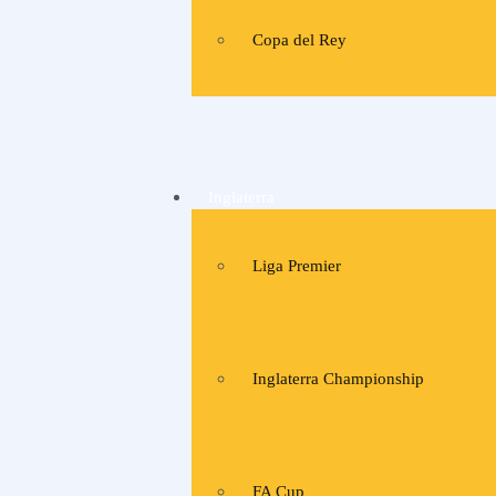
Copa del Rey
Inglaterra
Liga Premier
Inglaterra Championship
FA Cup