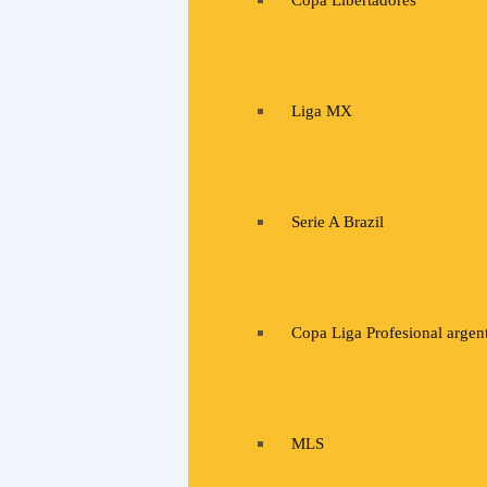
Copa Libertadores
Liga MX
Serie A Brazil
Copa Liga Profesional argen
MLS