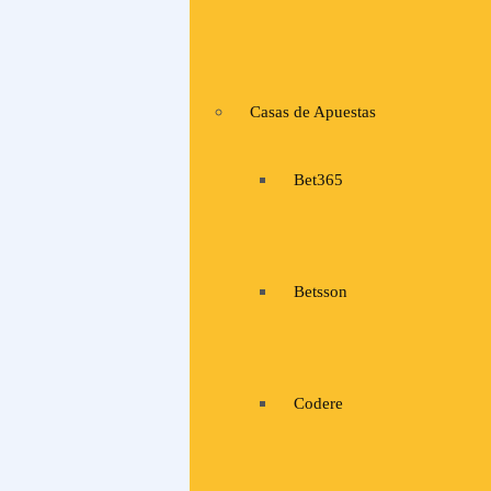
Casas de Apuestas
Bet365
Betsson
Codere