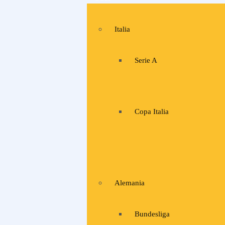
Italia
Serie A
Copa Italia
Alemania
Bundesliga