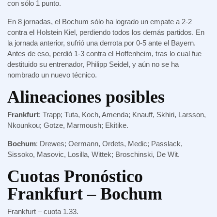
con sólo 1 punto.
En 8 jornadas, el Bochum sólo ha logrado un empate a 2-2
contra el Holstein Kiel, perdiendo todos los demás partidos. En
la jornada anterior, sufrió una derrota por 0-5 ante el Bayern.
Antes de eso, perdió 1-3 contra el Hoffenheim, tras lo cual fue
destituido su entrenador, Philipp Seidel, y aún no se ha
nombrado un nuevo técnico.
Alineaciones posibles
Frankfurt
: Trapp; Tuta, Koch, Amenda; Knauff, Skhiri, Larsson,
Nkounkou; Gotze, Marmoush; Ekitike.
Bochum
: Drewes; Oermann, Ordets, Medic; Passlack,
Sissoko, Masovic, Losilla, Wittek; Broschinski, De Wit.
Cuotas Pronóstico
Frankfurt – Bochum
Frankfurt – cuota 1.33.