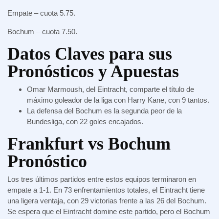
Empate – cuota 5.75.
Bochum – cuota 7.50.
Datos Claves para sus
Pronósticos y Apuestas
Omar Marmoush, del Eintracht, comparte el título de
máximo goleador de la liga con Harry Kane, con 9 tantos.
La defensa del Bochum es la segunda peor de la
Bundesliga, con 22 goles encajados.
Frankfurt vs Bochum
Pronóstico
Los tres últimos partidos entre estos equipos terminaron en
empate a 1-1. En 73 enfrentamientos totales, el Eintracht tiene
una ligera ventaja, con 29 victorias frente a las 26 del Bochum.
Se espera que el Eintracht domine este partido, pero el Bochum