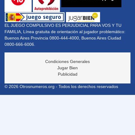
EL JUEGO COMPULSIVO ES PERJUDICIAL PARA VOS Y TU
FAMILIA, Línea gratuita de orientación al jugador problemático:
Buenos Aires Provincia 0800-444-4000, Buenos Aires Ciudad
0800-666-6006.
Condiciones Generales
Jugar Bien
Publicidad
© 2026 Otrosnumeros.org - Todos los derechos reservados