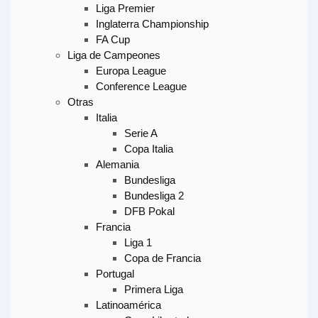
Liga Premier
Inglaterra Championship
FA Cup
Liga de Campeones
Europa League
Conference League
Otras
Italia
Serie A
Copa Italia
Alemania
Bundesliga
Bundesliga 2
DFB Pokal
Francia
Liga 1
Copa de Francia
Portugal
Primera Liga
Latinoamérica