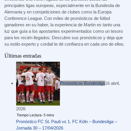
principales ligas europeas, especialmente en la Bundeslia de
Alemania y en competiciones de clubes como la Europa
Conference League. Con miles de pronósticos de fútbol
ganadores en su haber, la experiencia de Martin es tanto una
luz que guía a los apostantes experimentados como un tesoro
para los recién llegados. Descubre sus pronósticos y deja que
su estilo experto y cordial te dé confianza en cada uno de ellos.
Últimas entradas
Pronosticos Bundesliga
16 abril,
2026
Pronóstico FC St. Pauli vs 1. FC Köln – Bundesliga –
Jornada 30 – 17/04/2026