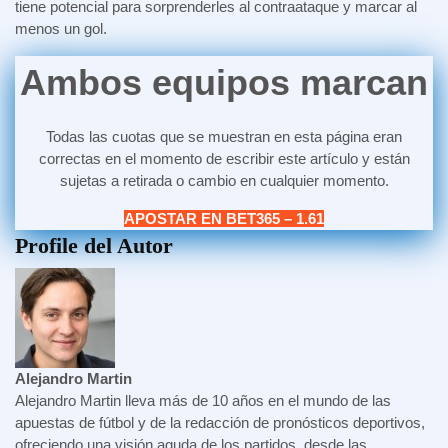
tiene potencial para sorprenderles al contraataque y marcar al
menos un gol.
Ambos equipos marcan
Todas las cuotas que se muestran en esta página eran
correctas en el momento de escribir este artículo y están
sujetas a retirada o cambio en cualquier momento.
APOSTAR EN BET365 – 1.61
Profile del Autor
Alejandro Martin
Alejandro Martin lleva más de 10 años en el mundo de las
apuestas de fútbol y de la redacción de pronósticos deportivos,
ofreciendo una visión aguda de los partidos, desde las