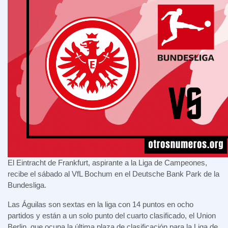
El Eintracht de Frankfurt, aspirante a la Liga de Campeones,
recibe el sábado al VfL Bochum en el Deutsche Bank Park de la
Bundesliga.
Las Águilas son sextas en la liga con 14 puntos en ocho
partidos y están a un solo punto del cuarto clasificado, el Union
Berlin, que ocupa la última plaza de clasificación para la Liga de