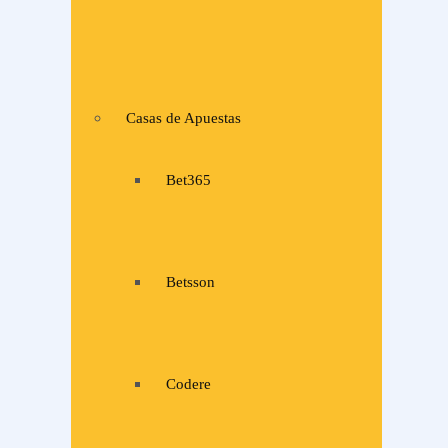
Casas de Apuestas
Bet365
Betsson
Codere