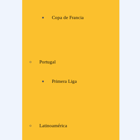
Copa de Francia
Portugal
Primera Liga
Latinoamérica