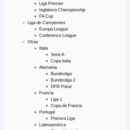
Liga Premier
Inglaterra Championship
FA Cup
Liga de Campeones
Europa League
Conference League
Otras
Italia
Serie A
Copa Italia
Alemania
Bundesliga
Bundesliga 2
DFB Pokal
Francia
Liga 1
Copa de Francia
Portugal
Primera Liga
Latinoamérica