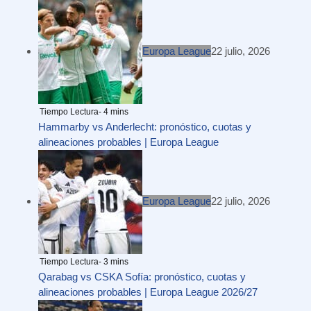
Europa League
22 julio, 2026
Hammarby vs Anderlecht: pronóstico, cuotas y
alineaciones probables | Europa League
Europa League
22 julio, 2026
Qarabag vs CSKA Sofía: pronóstico, cuotas y
alineaciones probables | Europa League 2026/27