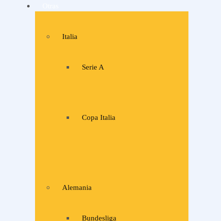
Otras
Italia
Serie A
Copa Italia
Alemania
Bundesliga