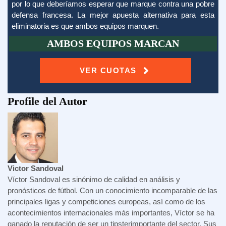
por lo que deberíamos esperar que marque contra una pobre
defensa francesa. La mejor apuesta alternativa para esta
eliminatoria es que ambos equipos marquen.
AMBOS EQUIPOS MARCAN
VER CUOTAS
Profile del Autor
Victor Sandoval
Víctor Sandoval es sinónimo de calidad en análisis y
pronósticos de fútbol. Con un conocimiento incomparable de las
principales ligas y competiciones europeas, así como de los
acontecimientos internacionales más importantes, Víctor se ha
ganado la reputación de ser un tipsterimportante del sector. Sus