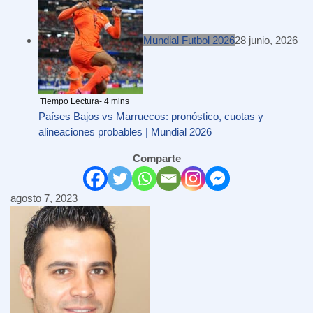
Mundial Futbol 2026
28 junio, 2026
Países Bajos vs Marruecos: pronóstico, cuotas y
alineaciones probables | Mundial 2026
Comparte
agosto 7, 2023