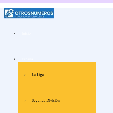
La mejor web de
Pronósticos de fútbol
Inicio
y consejos de apuestas
de expertos
España
La Liga
Segunda División