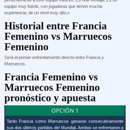
equipo muy fuerte, con jugadoras que tienen mucha
experiencia, de un nivel muy alto.»
Historial entre Francia
Femenino vs Marruecos
Femenino
Será el primer enfrentamiento directo entre Francia y
Marruecos.
Francia Femenino vs
Marruecos Femenino
pronóstico y apuesta
OPCIÓN 1
Tanto Francia como Marruecos ganaron consecutivamente
sus dos últimos partidos del Mundial. Ambos se enfrentaron a