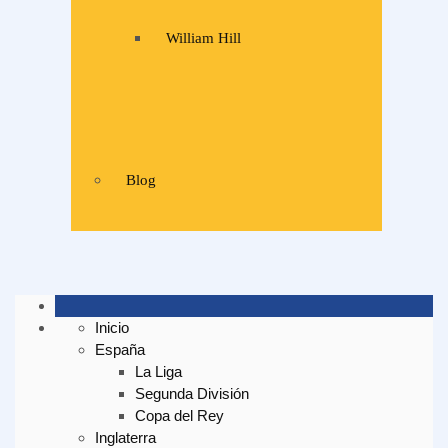
William Hill
Blog
Inicio
España
La Liga
Segunda División
Copa del Rey
Inglaterra