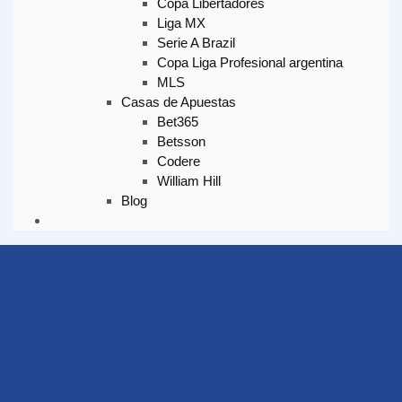
Copa Libertadores
Liga MX
Serie A Brazil
Copa Liga Profesional argentina
MLS
Casas de Apuestas
Bet365
Betsson
Codere
William Hill
Blog