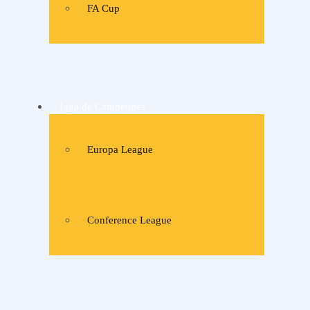
FA Cup
Liga de Campeones
Europa League
Conference League