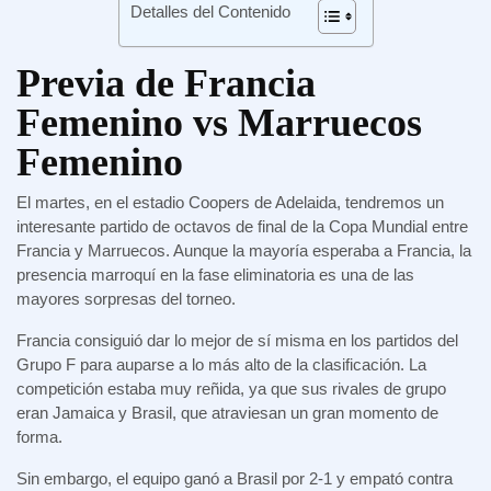
Detalles del Contenido
Previa de Francia
Femenino vs Marruecos
Femenino
El martes, en el estadio Coopers de Adelaida, tendremos un
interesante partido de octavos de final de la Copa Mundial entre
Francia y Marruecos. Aunque la mayoría esperaba a Francia, la
presencia marroquí en la fase eliminatoria es una de las
mayores sorpresas del torneo.
Francia consiguió dar lo mejor de sí misma en los partidos del
Grupo F para auparse a lo más alto de la clasificación. La
competición estaba muy reñida, ya que sus rivales de grupo
eran Jamaica y Brasil, que atraviesan un gran momento de
forma.
Sin embargo, el equipo ganó a Brasil por 2-1 y empató contra