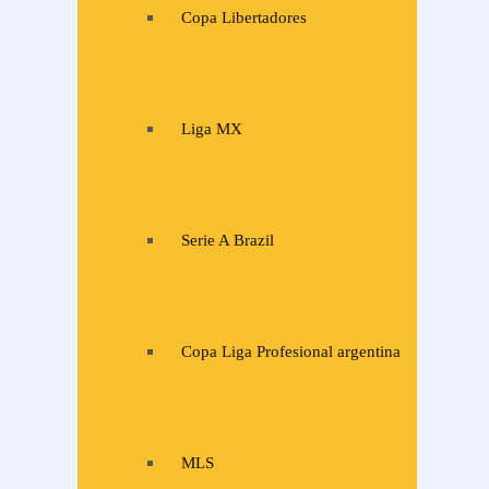
Copa Libertadores
Liga MX
Serie A Brazil
Copa Liga Profesional argentina
MLS