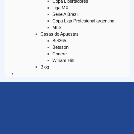
Copa Libertadores
Liga MX
Serie A Brazil
Copa Liga Profesional argentina
MLS
Casas de Apuestas
Bet365
Betsson
Codere
William Hill
Blog