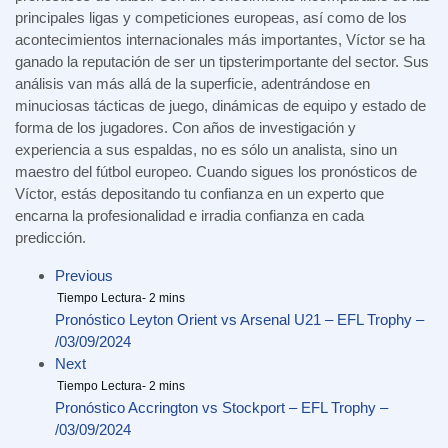
principales ligas y competiciones europeas, así como de los
acontecimientos internacionales más importantes, Víctor se ha
ganado la reputación de ser un tipsterimportante del sector. Sus
análisis van más allá de la superficie, adentrándose en
minuciosas tácticas de juego, dinámicas de equipo y estado de
forma de los jugadores. Con años de investigación y
experiencia a sus espaldas, no es sólo un analista, sino un
maestro del fútbol europeo. Cuando sigues los pronósticos de
Víctor, estás depositando tu confianza en un experto que
encarna la profesionalidad e irradia confianza en cada
predicción.
Previous
Pronóstico Leyton Orient vs Arsenal U21 – EFL Trophy –
/03/09/2024
Next
Pronóstico Accrington vs Stockport – EFL Trophy –
/03/09/2024