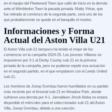
en el equipo del Fleetwood Town que salió de inicio en la derrota
ante el Wimbledon Town la pasada jornada. Matty Virtue, que
fue retirado al comienzo de la segunda parte, será uno de los
que probablemente se quede en el banquillo el martes.
Informaciones y Forma
Actual del Aston Villa U21
El Aston Villa sub-21 tampoco ha tenido el mejor de los
comienzos en la campaña 2024-25. Los jóvenes Villanos se
impusieron por 3-1 al Derby County sub-21 en la primera
jornada de la campaña, pero no pudieron repetir esa actuación
en el segundo partido, en el que empataron con el Leeds United
sub-21.
Los hombres de Josep Gombau fueron humillados en su partido
más reciente por el Arsenal sub-21 en Meadow Park, donde
sufrieron una derrota por 4-1. Jamaldeen Jimoh Aloba no estará
disponible el miércoles para el seleccionador sub-21 del Aston
Villa, Josep Gombau, debido a una sanción.