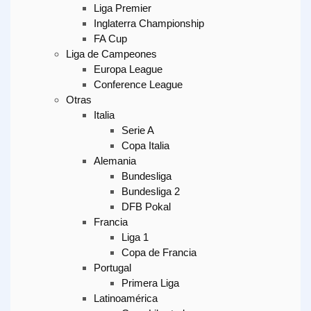
Liga Premier
Inglaterra Championship
FA Cup
Liga de Campeones
Europa League
Conference League
Otras
Italia
Serie A
Copa Italia
Alemania
Bundesliga
Bundesliga 2
DFB Pokal
Francia
Liga 1
Copa de Francia
Portugal
Primera Liga
Latinoamérica