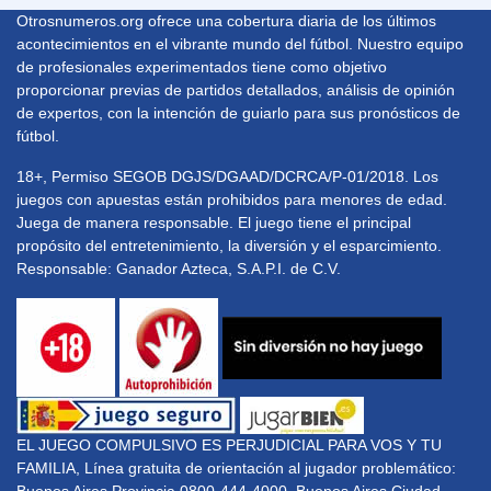
Otrosnumeros.org ofrece una cobertura diaria de los últimos
acontecimientos en el vibrante mundo del fútbol. Nuestro equipo
de profesionales experimentados tiene como objetivo
proporcionar previas de partidos detallados, análisis de opinión
de expertos, con la intención de guiarlo para sus pronósticos de
fútbol.
18+, Permiso SEGOB DGJS/DGAAD/DCRCA/P-01/2018. Los
juegos con apuestas están prohibidos para menores de edad.
Juega de manera responsable. El juego tiene el principal
propósito del entretenimiento, la diversión y el esparcimiento.
Responsable: Ganador Azteca, S.A.P.I. de C.V.
EL JUEGO COMPULSIVO ES PERJUDICIAL PARA VOS Y TU
FAMILIA, Línea gratuita de orientación al jugador problemático: