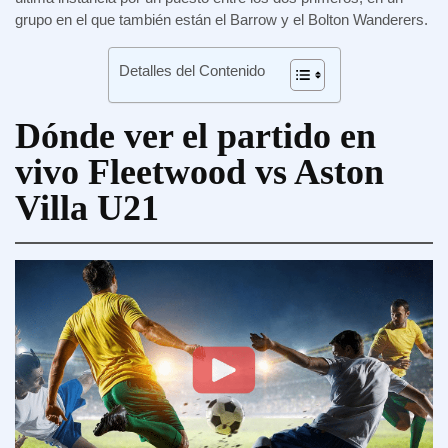
grupo en el que también están el Barrow y el Bolton Wanderers.
Detalles del Contenido
Dónde ver el partido en
vivo Fleetwood vs Aston
Villa U21