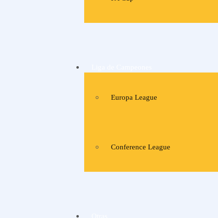
Liga de Campeones
Europa League
Conference League
Otras