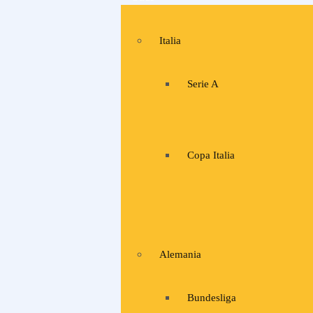
Italia
Serie A
Copa Italia
Alemania
Bundesliga