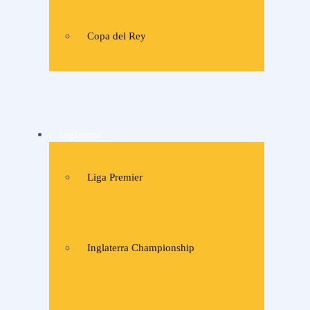
Copa del Rey
Inglaterra
Liga Premier
Inglaterra Championship