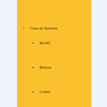
Casas de Apuestas
Bet365
Betsson
Codere