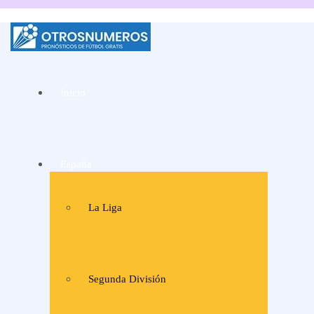
La mejor web de
Pronósticos de fútbol
Inicio
y consejos de apuestas
de expertos
España
La Liga
Segunda División