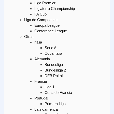
Liga Premier
Inglaterra Championship
FA Cup
Liga de Campeones
Europa League
Conference League
Otras
Italia
Serie A
Copa Italia
Alemania
Bundesliga
Bundesliga 2
DFB Pokal
Francia
Liga 1
Copa de Francia
Portugal
Primera Liga
Latinoamérica