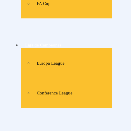
FA Cup
Liga de Campeones
Europa League
Conference League