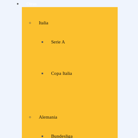
Otras
Italia
Serie A
Copa Italia
Alemania
Bundesliga