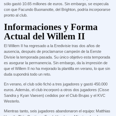
sólo gastó 10.65 millones de euros. Sin embargo, se especula
con que Facundo Buonanotte, del Brighton, podría incorporarse
pronto al club.
Informaciones y Forma
Actual del Willem II
El Willem II ha regresado a la Eredivisie tras dos años de
ausencia, después de proclamarse campeón de la Eerste
Divisie la temporada pasada. Su único objetivo esta temporada
es asegurar la permanencia. Sin embargo, da la impresión de
que el Willem II no ha mejorado la plantilla en verano, lo que sin
duda supondrá todo un reto.
En verano, el club sólo fichó a tres jugadores y gastó 450.000
euros. Además, el club incorporó a otros dos jugadores (Cisse
Sandra y Kyan Vaesen) cedidos por el Club Brujas y el KVC
Westerlo.
Mientras tanto, seis jugadores abandonaron el equipo: Matthias