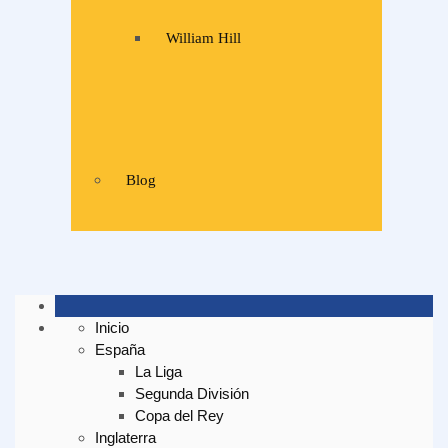
William Hill
Blog
Inicio
España
La Liga
Segunda División
Copa del Rey
Inglaterra