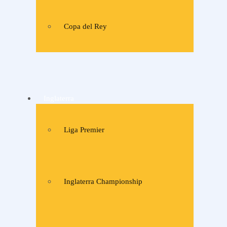
Copa del Rey
Inglaterra
Liga Premier
Inglaterra Championship