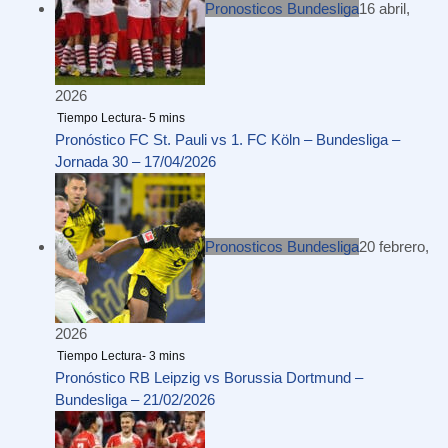
Pronosticos Bundesliga
16 abril,
2026
Pronóstico FC St. Pauli vs 1. FC Köln – Bundesliga –
Jornada 30 – 17/04/2026
Pronosticos Bundesliga
20 febrero,
2026
Pronóstico RB Leipzig vs Borussia Dortmund –
Bundesliga – 21/02/2026