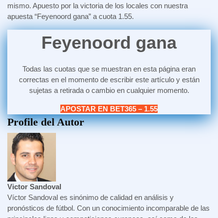
mismo. Apuesto por la victoria de los locales con nuestra
apuesta “Feyenoord gana” a cuota 1.55.
Feyenoord gana
Todas las cuotas que se muestran en esta página eran
correctas en el momento de escribir este artículo y están
sujetas a retirada o cambio en cualquier momento.
APOSTAR EN BET365 – 1.55
Profile del Autor
Victor Sandoval
Víctor Sandoval es sinónimo de calidad en análisis y
pronósticos de fútbol. Con un conocimiento incomparable de las