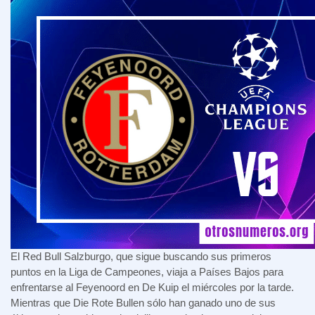
El Red Bull Salzburgo, que sigue buscando sus primeros
puntos en la Liga de Campeones, viaja a Países Bajos para
enfrentarse al Feyenoord en De Kuip el miércoles por la tarde.
Mientras que Die Rote Bullen sólo han ganado uno de sus