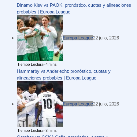
Dinamo Kiev vs PAOK: pronóstico, cuotas y alineaciones
probables | Europa League
Europa League
22 julio, 2026
Hammarby vs Anderlecht: pronóstico, cuotas y
alineaciones probables | Europa League
Europa League
22 julio, 2026