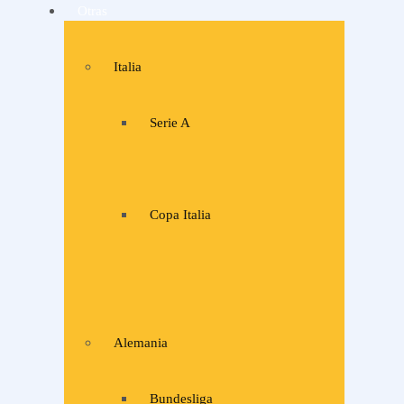
Otras
Italia
Serie A
Copa Italia
Alemania
Bundesliga