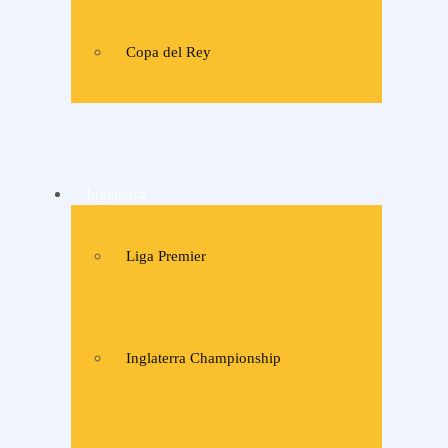
Copa del Rey
Inglaterra
Liga Premier
Inglaterra Championship