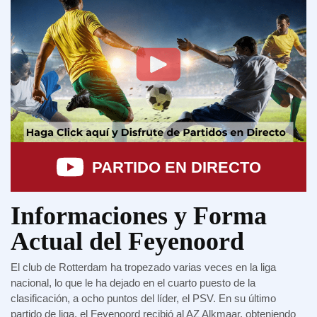
PARTIDO EN DIRECTO
Informaciones y Forma
Actual del Feyenoord
El club de Rotterdam ha tropezado varias veces en la liga
nacional, lo que le ha dejado en el cuarto puesto de la
clasificación, a ocho puntos del líder, el PSV. En su último
partido de liga, el Feyenoord recibió al AZ Alkmaar, obteniendo