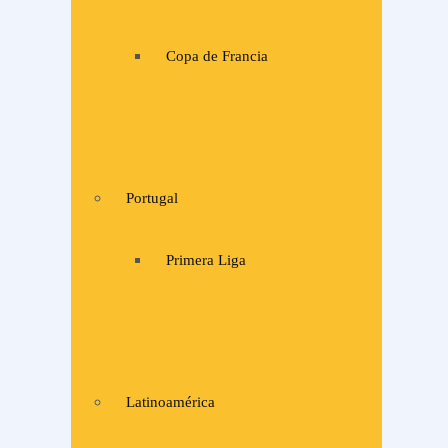
Copa de Francia
Portugal
Primera Liga
Latinoamérica