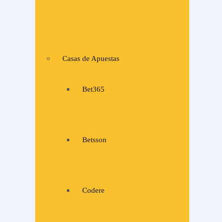
Casas de Apuestas
Bet365
Betsson
Codere