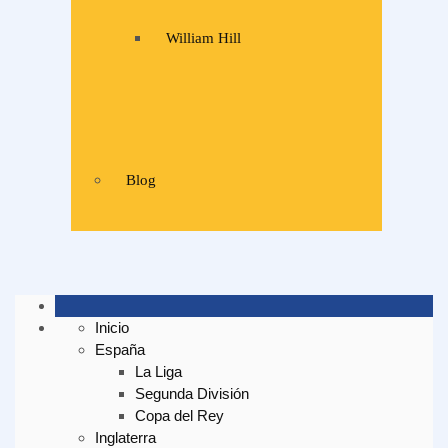
William Hill
Blog
Inicio
España
La Liga
Segunda División
Copa del Rey
Inglaterra